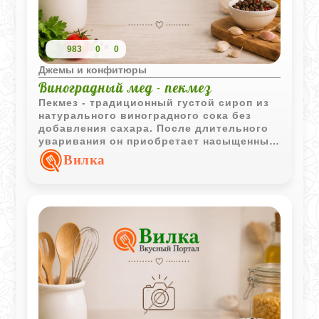
983
0
0
Джемы и конфитюры
Виноградный мед - пекмез
Пекмез - традиционный густой сироп из
натурального виноградного сока без
добавления сахара. После длительного
уваривания он приобретает насыщенный
вкус, темный цвет и характерную
Вилка
медовую консистенцию.