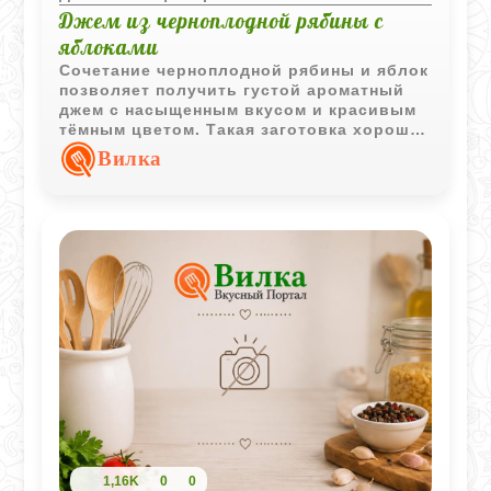
Джем из черноплодной рябины с
яблоками
Сочетание черноплодной рябины и яблок
позволяет получить густой ароматный
джем с насыщенным вкусом и красивым
тёмным цветом. Такая заготовка хорошо
подходит для чаепития, выпечки и
Вилка
домашних десертов.
1,16K
0
0