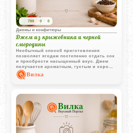
789
0
0
Джемы и конфитюры
Джем из крыжовника и черной
смородины
Необычный способ приготовления
позволяет ягодам постепенно отдать сок
и приобрести насыщенный вкус. Джем
получается ароматным, густым и хорошо
сохраняет характерные нотки
Вилка
крыжовника и черной смородины.