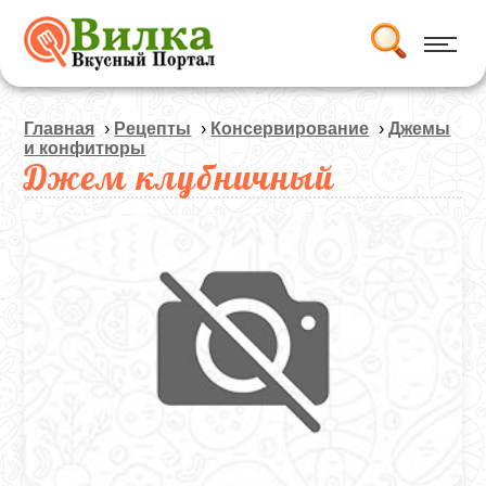
Главная
›
Рецепты
›
Консервирование
›
Джемы
и конфитюры
Джем клубничный