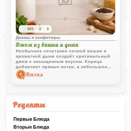
903
0
0
Джемы и конфитюры
Джем из вишни и дыни
Необычное сочетание сочной вишни и
ароматной дыни создаёт оригинальный
джем с насыщенным вкусом. Корица
добавляет пряные нотки, а небольшое
количество вишнёвой водки делает
Вилка
аромат ещё более выразительным.
Рецепты
Первые Блюда
Вторые Блюда