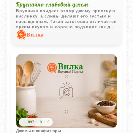
Бруснично-сливовый джем
Брусника придает этому джему приятную
кислинку, а сливы делают его густым и
насыщенным. Такая заготовка отличается
ярким вкусом и хорошо подходит как для
чаепития, так и для домашней выпечки.
Вилка
897
0
0
Джемы и конфитюры