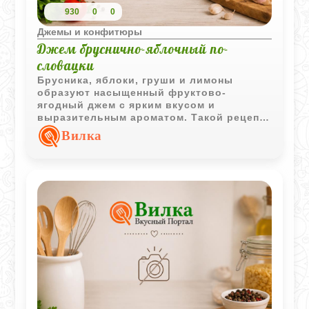
930
0
0
Джемы и конфитюры
Джем бруснично-яблочный по-
словацки
Брусника, яблоки, груши и лимоны
образуют насыщенный фруктово-
ягодный джем с ярким вкусом и
выразительным ароматом. Такой рецепт
популярен благодаря удачному
Вилка
сочетанию сладости и освежающей
кислинки.