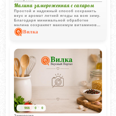
Малина замороженная с сахаром
Простой и надежный способ сохранить
вкус и аромат летней ягоды на всю зиму.
Благодаря минимальной обработке
малина сохраняет максимум витаминов, а
небольшое количество сахара помогает
Вилка
сберечь структуру ягод после
разморозки.
966
0
0
Заморозка