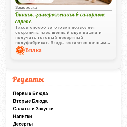
Заморозка
Вишня, замороженная в сахарном
сиропе
Такой способ заготовки позволяет
сохранить насыщенный вкус вишни и
получить готовый десертный
полуфабрикат. Ягоды остаются сочными,
а ароматный сироп делает их еще более
Вилка
выразительными после размораживания.
Рецепты
Первые Блюда
Вторые Блюда
Салаты и Закуски
Напитки
Десерты