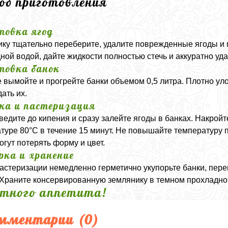
соб приготовления
товка ягод
ку тщательно переберите, удалите поврежденные ягоды и 
ной водой, дайте жидкости полностью стечь и аккуратно уд
товка банок
 вымойте и прогрейте банки объемом 0,5 литра. Плотно ул
ать их.
ка и пастеризация
ведите до кипения и сразу залейте ягоды в банках. Накро
туре 80°C в течение 15 минут. Не повышайте температуру п
огут потерять форму и цвет.
рка и хранение
астеризации немедленно герметично укупорьте банки, пере
 Храните консервированную землянику в темном прохладно
тного аппетита!
мментарии (
0
)