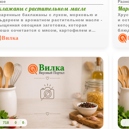
ное
Разн
клажаны с растительном масле
Мар
аренные баклажаны с луком, морковью и
Хрус
ьдереем в ароматном растительном масле -
и ос
ыщенная овощная заготовка, которая
кото
ошо сочетается с мясом, картофелем и
блюд
пами.
заку
Вилка
718
0
0