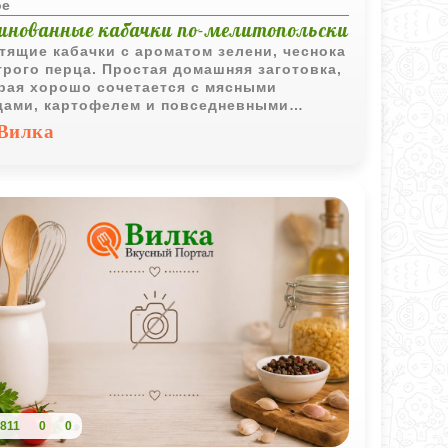
ое
инованные кабачки по-мелитопольски
тящие кабачки с ароматом зелени, чеснока
трого перца. Простая домашняя заготовка,
рая хорошо сочетается с мясными
ами, картофелем и повседневными
сками.
Вилка
811
0
0