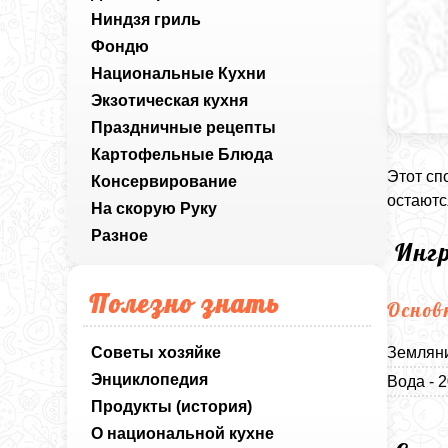
Ниндзя гриль
Фондю
Национальные Кухни
Экзотическая кухня
Праздничные рецепты
Картофельные Блюда
Этот сп
Консервирование
остаютс
На скорую Руку
Разное
Инг
Полезно знать
Основ
Советы хозяйке
Земляни
Энциклопедия
Вода - 
Продукты (история)
О национальной кухне