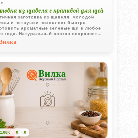
ое
отовка из щавеля с крапивой для щей
тичная заготовка из щавеля, молодой
ивы и петрушки позволяет быстро
отовить ароматные зеленые щи в любое
я года. Натуральный состав сохраняет
ктерный вкус свежей зелени.
Вилка
1,06K
0
0