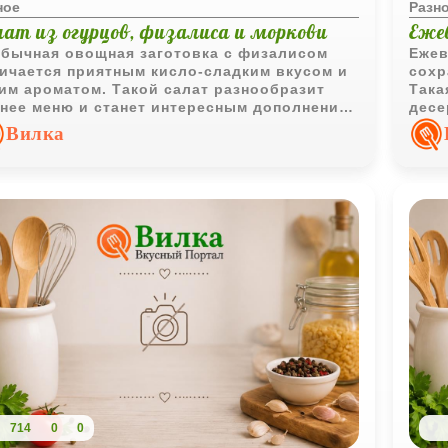
ное
Разн
лат из огурцов, физалиса и моркови
Еже
бычная овощная заготовка с физалисом
Ежев
ичается приятным кисло-сладким вкусом и
сохр
им ароматом. Такой салат разнообразит
Така
нее меню и станет интересным дополнением
десе
овседневным блюдам.
Вилка
714
0
0