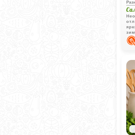
Раз
Са
Нео
отл
ярк
зим
к п