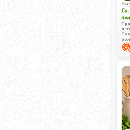
Раз
Са
по
Про
лег
Пом
бол