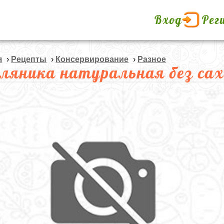
Вход
Рег
я
›
Рецепты
›
Консервирование
›
Разное
ляника натуральная без са