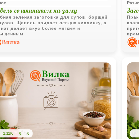
ное
Разн
вель со шпинатом на зиму
Заг
бная зеленая заготовка для супов, борщей
Прак
оусов. Щавель придает легкую кислинку, а
крап
нат делает вкус более мягким и
приг
сыщенным.
врем
хара
Вилка
1,11K
0
0