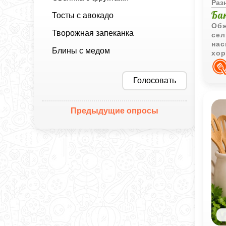
Раз
Ба
Тосты с авокадо
Обж
Творожная запеканка
сел
нас
Блины с медом
хор
кру
Голосовать
Предыдущие опросы