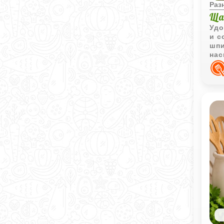
Раз
Ща
Удо
и с
шпи
на