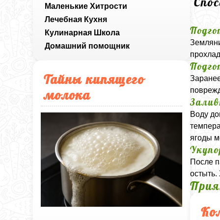
Спо
Маленькие Хитрости
Лечебная Кухня
Подго
Кулинарная Школа
Земляни
Домашний помощник
прохлад
Подго
Тайны кипящего
Заранее
поврежд
молока
Залив
Воду до
темпера
ягоды м
Укупо
После п
остыть.
Прия
Ко