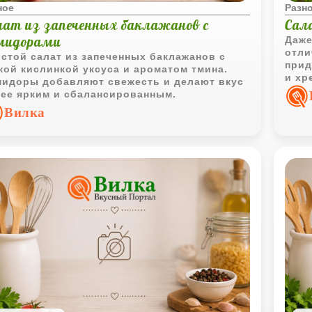
ное
Разн
лат из запеченных баклажанов с
Сал
мидорами
Даже
отли
стой салат из запеченных баклажанов с
прид
кой кислинкой уксуса и ароматом тмина.
и хр
идоры добавляют свежесть и делают вкус
ее ярким и сбалансированным.
Вилка