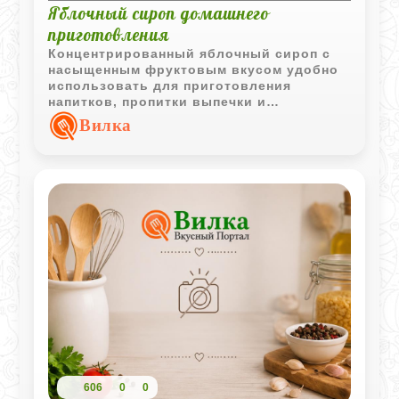
Яблочный сироп домашнего
приготовления
Концентрированный яблочный сироп с
насыщенным фруктовым вкусом удобно
использовать для приготовления
напитков, пропитки выпечки и
добавления в десерты. Заготовка
Вилка
хорошо хранится и сохраняет аромат
свежих яблок.
606
0
0