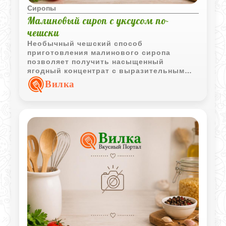
Сиропы
Малиновый сироп с уксусом по-
чешски
Необычный чешский способ
приготовления малинового сиропа
позволяет получить насыщенный
ягодный концентрат с выразительным
ароматом. Качество готового продукта
Вилка
во многом зависит от выбранного
уксуса.