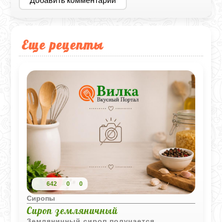
Добавить комментарий
Еще рецепты
642
0
0
Сиропы
Сироп земляничный
Земляничный сироп получается