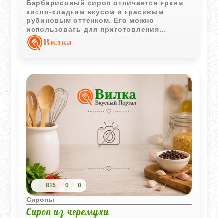
Барбарисовый сироп отличается ярким
кисло-сладким вкусом и красивым
рубиновым оттенком. Его можно
использовать для приготовления
напитков, десертов и различных сладких
Вилка
блюд.
815
0
0
Сиропы
Сироп из черемухи