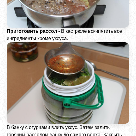
Приготовить рассол -
В кастрюле вскипятить все
ингредиенты кроме уксуса.
В банку с огурцами влить уксус. Затем залить
горячим рассолом банку до самого верха. Закрыть