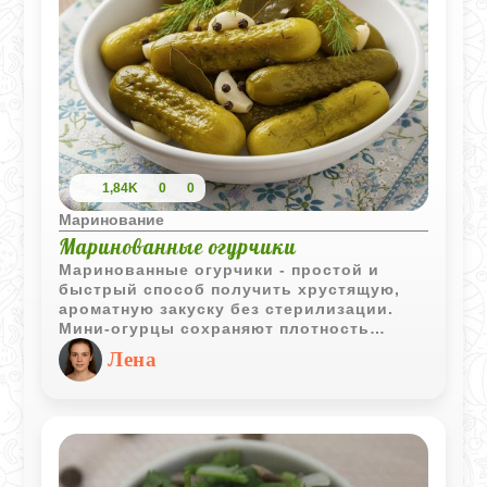
1,84K
0
0
Маринование
Маринованные огурчики
Маринованные огурчики - простой и
быстрый способ получить хрустящую,
ароматную закуску без стерилизации.
Мини‑огурцы сохраняют плотность
благодаря холодной заливке, а укроп,
Лена
чеснок и специи создают яркий,
насыщенный вкус. Уже через пару дней
огурцы готовы, но особенно вкусными
становятся к концу недели. Такой рецепт
идеально подходит для тех, кто любит
натуральные соленья и хочет получить
отличный результат с минимальными