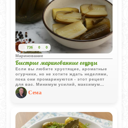
736
0
0
Маринование
Быстрые маринованные огурцы
Если вы любите хрустящие, ароматные
огурчики, но не хотите ждать неделями,
пока они промаринуются - этот рецепт
для вас. Минимум усилий, максимум
вкуса - уже на следующий день вы
Сема
сможете наслаждаться домашними
маринованными огурцами, которые
идеально подойдут к мясу, картошке или
просто как закуска.