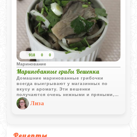
усилиями.
918
0
0
Маринование
Маринованные грибы Вешенки
Домашние маринованные грибочки
всегда выигрывают у магазинных по
вкусу и аромату. Эти вешенки
получаются очень нежными и пряными, а
их приготовление не займет у вас много
Лиза
времени. Такая закуска отлично
дополнит праздничный стол или
обычный семейный ужин с отварным
картофелем. Главное - дать им
настояться сутки, чтобы маринад
полностью раскрыл свой вкус.
Рецепты