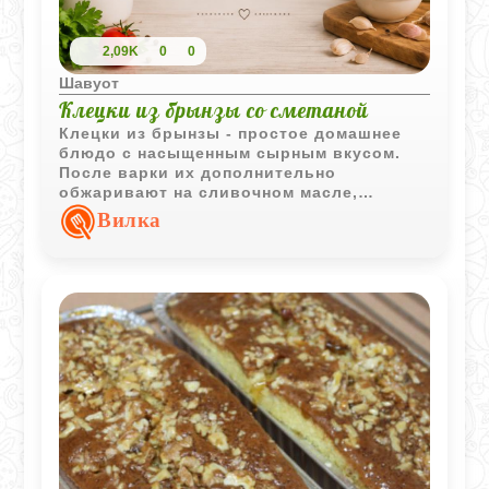
2,09K
0
0
Шавуот
Клецки из брынзы со сметаной
Клецки из брынзы - простое домашнее
блюдо с насыщенным сырным вкусом.
После варки их дополнительно
обжаривают на сливочном масле,
благодаря чему появляется аппетитная
Вилка
золотистая корочка.