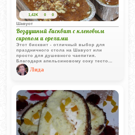
1,42K
0
0
Шавуот
Воздушный бисквит с кленовым
сиропом и орехами
Этот бисквит - отличный выбор для
праздничного стола на Шавуот или
просто для душевного чаепития.
Благодаря апельсиновому соку тесто
получается очень нежным и ароматным, а
Лида
кленовый сироп, которым пирог
поливается сразу из духовки, делает его
сочным и придает благородную
сладость. Хрустящие грецкие орехи
сверху идеально дополняют мягкую
текстуру. Готовится он легко, а пахнет на
всю кухню просто волшебно.