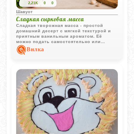
2,21K
0
0
Шавуот
Сладкая сырковая масса
Сладкая творожная масса - простой
домашний десерт с мягкой текстурой и
приятным ванильным ароматом. Её
можно подать самостоятельно или
дополнить ягодами, орехами и другими
Вилка
любимыми добавками.