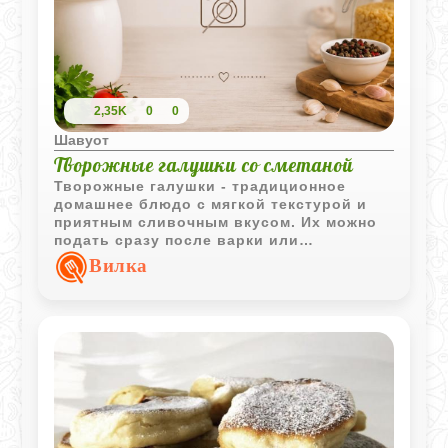
2,35K
0
0
Шавуот
Творожные галушки со сметаной
Творожные галушки - традиционное
домашнее блюдо с мягкой текстурой и
приятным сливочным вкусом. Их можно
подать сразу после варки или
дополнительно запечь со сметаной до
Вилка
аппетитной румяной корочки.