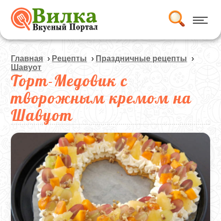
Главная
›
Рецепты
›
Праздничные рецепты
›
Шавуот
Торт-Медовик с
творожным кремом на
Шавуот