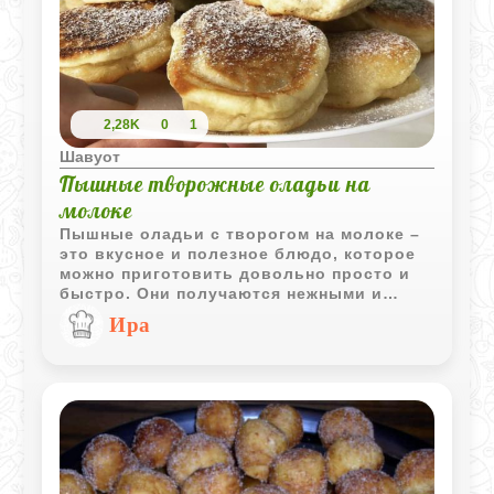
2,28K
0
1
Шавуот
Пышные творожные оладьи на
молоке
Пышные оладьи с творогом на молоке –
это вкусное и полезное блюдо, которое
можно приготовить довольно просто и
быстро. Они получаются нежными и
воздушными, идеальными для завтрака
Ира
или перекуса. Подавать их можно с
джемом, медом или сгущенным молоком
для дополнительного вкуса.