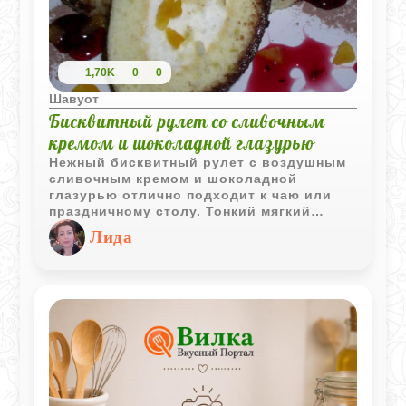
1,70K
0
0
Шавуот
Бисквитный рулет со сливочным
кремом и шоколадной глазурью
Нежный бисквитный рулет с воздушным
сливочным кремом и шоколадной
глазурью отлично подходит к чаю или
праздничному столу. Тонкий мягкий
бисквит легко сворачивается, а
Лида
сочетание сливок и шоколада делает
десерт особенно уютным и домашним.