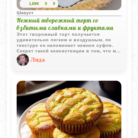
1,69K
0
0
Шавуот
Нежный творожный торт со
взбитыми сливками и фруктами
Этот творожный торт получается
удивительно легким и воздушным, по
текстуре он напоминает нежное суфле.
Секрет такой консистенции в том, что мы
отдельно взбиваем белки и очень
Лида
бережно соединяем их с основной
массой. Самое важное в этом рецепте -
набраться терпения и дать коржу
полностью остыть прямо в духовке, не
вынимая его сразу, чтобы он сохранил
свою форму. В сочетании с пышным
сливочным кремом и свежими фруктами
получается идеальный домашний десерт
для любого повода.