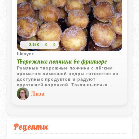
2,15K
0
0
Шавуот
Творожные пончики во фритюре
Румяные творожные пончики с лёгким
ароматом лимонной цедры готовятся из
доступных продуктов и радуют
хрустящей корочкой. Такая выпечка
отлично подходит для семейного
Лиза
чаепития и получается большой
порцией.
Рецепты