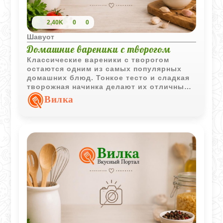
2,40K
0
0
Шавуот
Домашние вареники с творогом
Классические вареники с творогом
остаются одним из самых популярных
домашних блюд. Тонкое тесто и сладкая
творожная начинка делают их отличным
вариантом для завтрака, обеда или
Вилка
уютного семейного ужина.