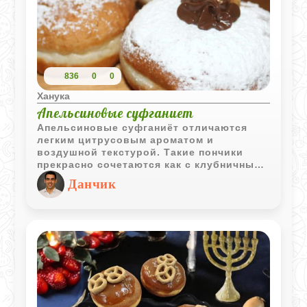
836
0
0
Ханука
Апельсиновые суфганиет
Апельсиновые суфганиёт отличаются
легким цитрусовым ароматом и
воздушной текстурой. Такие пончики
прекрасно сочетаются как с клубничным
повидлом, так и с варёной сгущёнкой,
Данчик
создавая яркий и праздничный десерт.