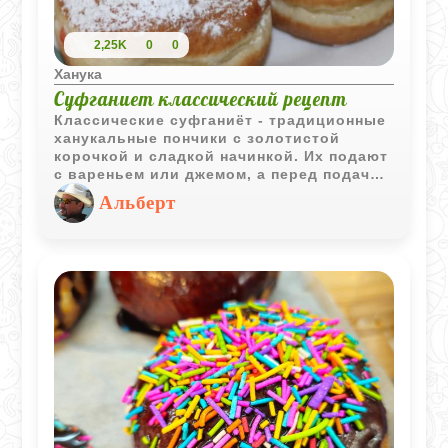
2,25K
0
0
Ханука
Суфганиет классический рецепт
Классические суфганиёт - традиционные
ханукальные пончики с золотистой
корочкой и сладкой начинкой. Их подают
с вареньем или джемом, а перед подачей
щедро посыпают сахарной пудрой.
Альберт