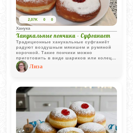
2,07K
0
0
Ханука
Ханукальные пончики - Суфганиет
Традиционные ханукальные суфганиёт
радуют воздушным мякишем и румяной
корочкой. Такие пончики можно
приготовить в виде шариков или колец,
а затем наполнить любимым вареньем
Лиза
или джемом.