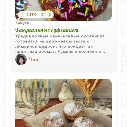
2,37K
0
0
Ханука
Ханукальные суфганиет
Традиционные ханукальные суфганиёт
готовятся на дрожжевом тесте с
лимонной цедрой, что придаёт им
приятный аромат. Румяные пончики с
начинкой из варенья станут украшением
Лия
праздничного стола и порадуют
любителей домашней выпечки.