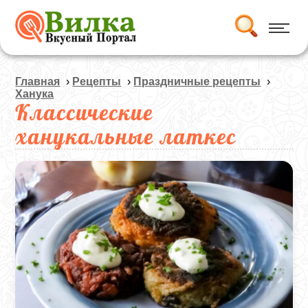
Главная
›
Рецепты
›
Праздничные рецепты
›
Ханука
Классические
ханукальные латкес