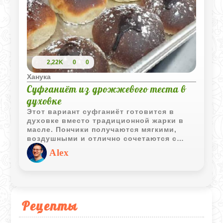
2,22K
0
0
Ханука
Суфганиёт из дрожжевого теста в
духовке
Этот вариант суфганиёт готовится в
духовке вместо традиционной жарки в
масле. Пончики получаются мягкими,
воздушными и отлично сочетаются с
клубничным джемом или любимым
Alex
вареньем.
Рецепты