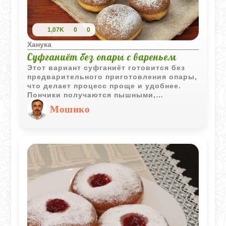
1,07K
0
0
Ханука
Суфганиёт без опары с вареньем
Этот вариант суфганиёт готовится без
предварительного приготовления опары,
что делает процесс проще и удобнее.
Пончики получаются пышными,
румяными и отлично сочетаются с
Мошико
любым вареньем или джемом.