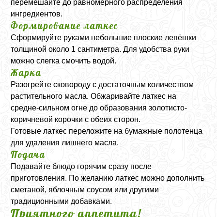
перемешайте до равномерного распределения
ингредиентов.
Формирование латкес
Сформируйте руками небольшие плоские лепёшки
толщиной около 1 сантиметра. Для удобства руки
можно слегка смочить водой.
Жарка
Разогрейте сковороду с достаточным количеством
растительного масла. Обжаривайте латкес на
средне-сильном огне до образования золотисто-
коричневой корочки с обеих сторон.
Готовые латкес переложите на бумажные полотенца
для удаления лишнего масла.
Подача
Подавайте блюдо горячим сразу после
приготовления. По желанию латкес можно дополнить
сметаной, яблочным соусом или другими
традиционными добавками.
Приятного аппетита!