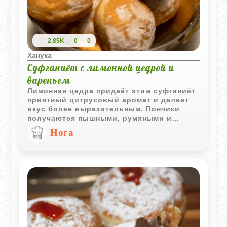
2,85K
0
0
Ханука
Суфганиёт с лимонной цедрой и
вареньем
Лимонная цедра придаёт этим суфганиёт
приятный цитрусовый аромат и делает
вкус более выразительным. Пончики
получаются пышными, румяными и
прекрасно сочетаются с любой
Нога
фруктовой начинкой.