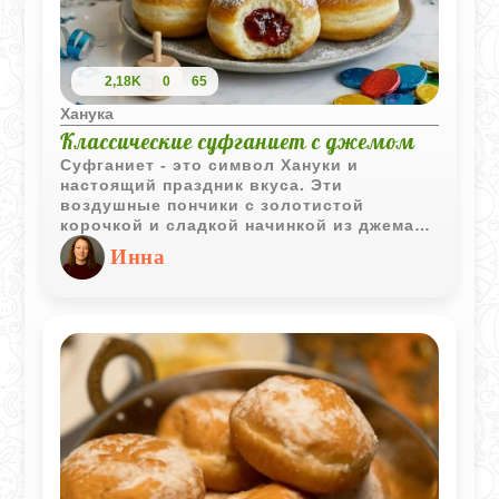
2,18K
0
65
Ханука
Классические суфганиет с джемом
Суфганиет - это символ Хануки и
настоящий праздник вкуса. Эти
воздушные пончики с золотистой
корочкой и сладкой начинкой из джема
готовят в Израиле и во всём мире, чтобы
Инна
отметить светлый праздник. Сегодня
поделюсь рецептом классических
суфганиет, которые получаются мягкими,
ароматными и невероятно вкусными.