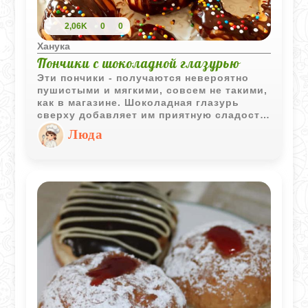
2,06K
0
0
Ханука
Пончики с шоколадной глазурью
Эти пончики - получаются невероятно
пушистыми и мягкими, совсем не такими,
как в магазине. Шоколадная глазурь
сверху добавляет им приятную сладость,
которая отлично сочетается с нежным
Люда
тестом. Да, приготовление требует
немного времени, пока тесто отдыхает и
поднимается, но результат того стоит.
Это отличный способ порадовать
близких свежей выпечкой к чаю.