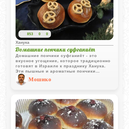
853
0
0
Ханука
Домашние пончики суфганиёт
Домашние пончики суфганиёт - это
вкусное угощение, которое традиционно
готовят в Израиле к празднику Ханука.
Эти пышные и ароматные пончики
обычно жарят в масле, что
Мошико
символизирует чудо Хануки. Существует
множество рецептов суфганиёт, и
каждый может найти вариант по вкусу,
будь то классические пончики с начинкой
или пончики без начинки, запеченные в
духовке.