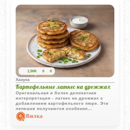
1,56K
0
0
Ханука
Картофельные латкес на дрожжах
Оригинальная и более деликатная
интерпретация - латкес на дрожжах с
добавлением картофельного пюре. Эти
лепешки получаются особенно
воздушными, с аппетитной румяной
Вилка
корочкой и мягкой, нежной серединой.
Такой рецепт отлично подойдёт тем, кто
стремится внести новизну в праздничное