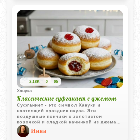
2,18K
0
65
Ханука
Классические суфганиет с джемом
Суфганиет - это символ Хануки и
настоящий праздник вкуса. Эти
воздушные пончики с золотистой
корочкой и сладкой начинкой из джема
готовят в Израиле и во всём мире, чтобы
Инна
отметить светлый праздник. Сегодня
поделюсь рецептом классических