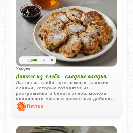
1,60K
0
0
Ханука
Латкес из хлеба - сладкие оладьи
Латкес из хлеба - это нежные, сладкие
оладьи, которые готовятся из
раскрошенного белого хлеба, молока,
сливочного масла и ароматных добавок.
Они идеально подходят для уютного
Вилка
завтрака, полдника или даже
праздничного стола, особенно на Хануку,
когда жареные блюда приобретают
особое символическое значение.