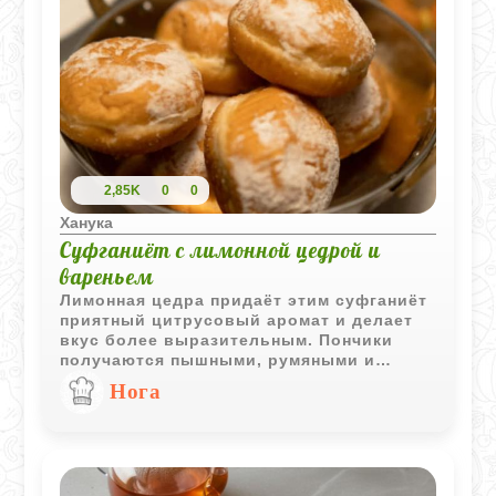
2,85K
0
0
Ханука
Суфганиёт с лимонной цедрой и
вареньем
Лимонная цедра придаёт этим суфганиёт
приятный цитрусовый аромат и делает
вкус более выразительным. Пончики
получаются пышными, румяными и
прекрасно сочетаются с любой
Нога
фруктовой начинкой.