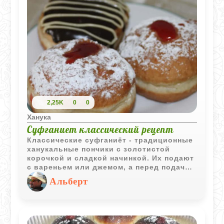
2,25K
0
0
Ханука
Суфганиет классический рецепт
Классические суфганиёт - традиционные
ханукальные пончики с золотистой
корочкой и сладкой начинкой. Их подают
с вареньем или джемом, а перед подачей
щедро посыпают сахарной пудрой.
Альберт