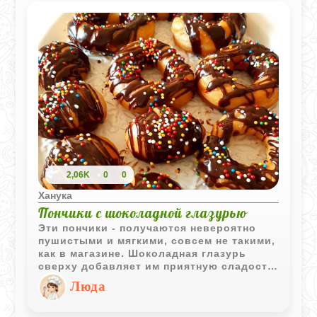
меню, сохранив при этом уважение к
традиционным вкусам.
2,06K
0
0
Ханука
Пончики с шоколадной глазурью
Эти пончики - получаются невероятно
пушистыми и мягкими, совсем не такими,
как в магазине. Шоколадная глазурь
сверху добавляет им приятную сладость,
которая отлично сочетается с нежным
Люда
тестом. Да, приготовление требует
немного времени, пока тесто отдыхает и
поднимается, но результат того стоит.