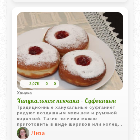
суфганиет, которые получаются мягкими,
ароматными и невероятно вкусными.
2,07K
0
0
Ханука
Ханукальные пончики - Суфганиет
Традиционные ханукальные суфганиёт
радуют воздушным мякишем и румяной
корочкой. Такие пончики можно
приготовить в виде шариков или колец,
а затем наполнить любимым вареньем
Лиза
или джемом.