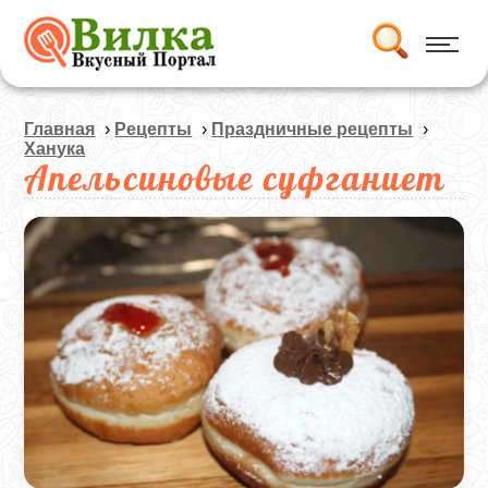
Главная
›
Рецепты
›
Праздничные рецепты
›
Ханука
Апельсиновые суфганиет