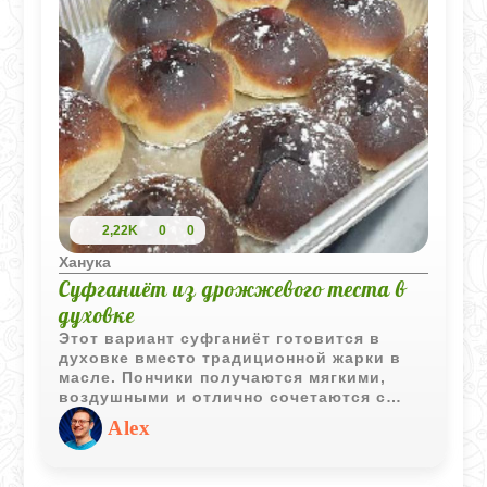
2,22K
0
0
Ханука
Суфганиёт из дрожжевого теста в
духовке
Этот вариант суфганиёт готовится в
духовке вместо традиционной жарки в
масле. Пончики получаются мягкими,
воздушными и отлично сочетаются с
клубничным джемом или любимым
Alex
вареньем.