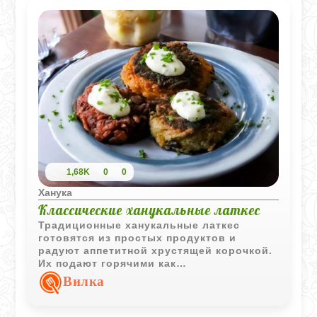
1,68K
0
0
Ханука
Классические ханукальные латкес
Традиционные ханукальные латкес
готовятся из простых продуктов и
радуют аппетитной хрустящей корочкой.
Их подают горячими как
самостоятельное блюдо или в
Вилка
сопровождении любимых соусов и
закусок.