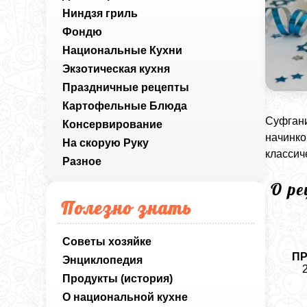
Ниндзя гриль
Фондю
Национальные Кухни
Экзотическая кухня
Праздничные рецепты
Картофельные Блюда
Суфгани
Консервирование
начинко
На скорую Руку
классич
Разное
О р
Полезно знать
Советы хозяйке
П
Энциклопедия
Продукты (история)
О национальной кухне