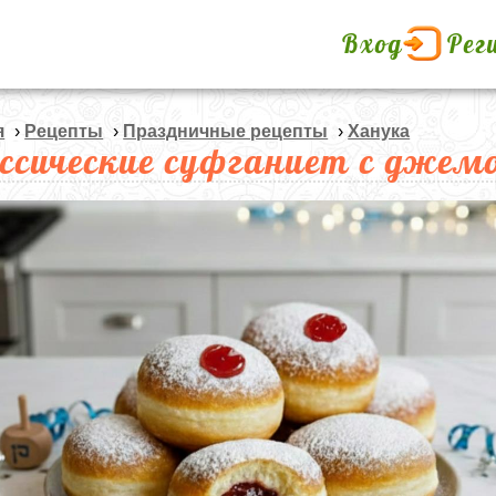
Вход
Рег
я
›
Рецепты
›
Праздничные рецепты
›
Ханука
ссические суфганиет с джем