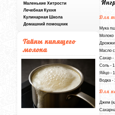
Инг
Маленькие Хитрости
Лечебная Кухня
Для т
Кулинарная Школа
Домашний помощник
Мука пш
Молоко 
Тайны кипящего
Дрожжи 
молока
Масло с
Сахар -
Соль - 
Яйцо - 
Водка -
Для н
Джем (к
Сахарна