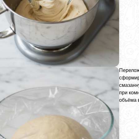
Переложи
сформир
смазанн
при комн
объёма 