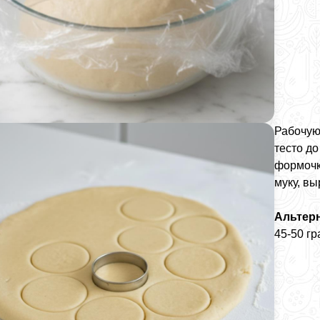
Рабочую
тесто д
формочк
муку, вы
Альтер
45-50 г