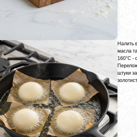
Налить 
масла та
160°C -
Перелож
штуки за
золотист