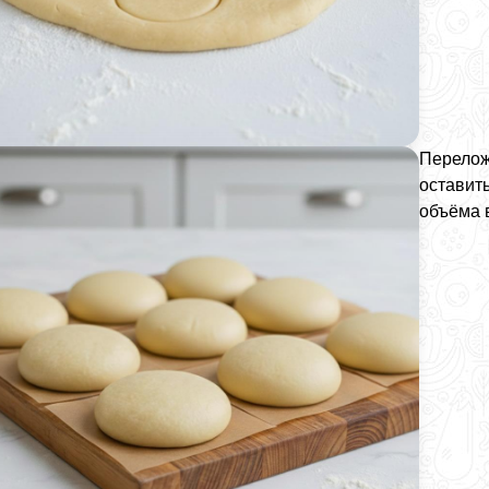
Перелож
оставить
объёма 