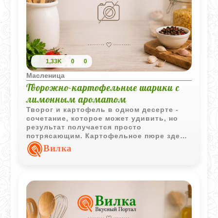
1,33K
0
0
Масленица
Творожно-картофельные шарики с
лимонным ароматом
Творог и картофель в одном десерте -
сочетание, которое может удивить, но
результат получается просто
потрясающим. Картофельное пюре здесь
не дает своего привычного вкуса, а
Вилка
служит идеальной основой для мягкого и
нежного теста, которое не черствеет.
Лимонная цедра добавляет ту самую
свежую нотку, которая превращает
простые жареные шарики в изысканное
лакомство. Это отличный способ
попробовать что-то новое и необычное,
когда привычные сырники уже приелись.