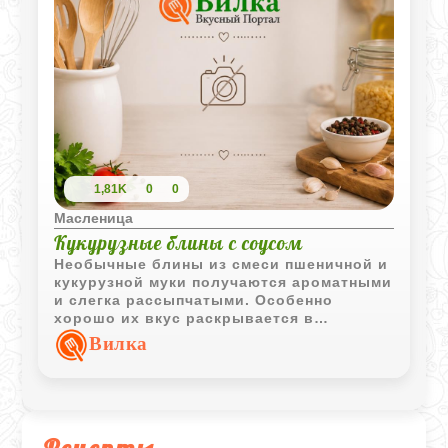
1,81K
0
0
Масленица
Кукурузные блины с соусом
Необычные блины из смеси пшеничной и
кукурузной муки получаются ароматными
и слегка рассыпчатыми. Особенно
хорошо их вкус раскрывается в
сочетании с насыщенным шотландским
Вилка
масляным соусом на основе коричневого
сахара и сливок.
Рецепты