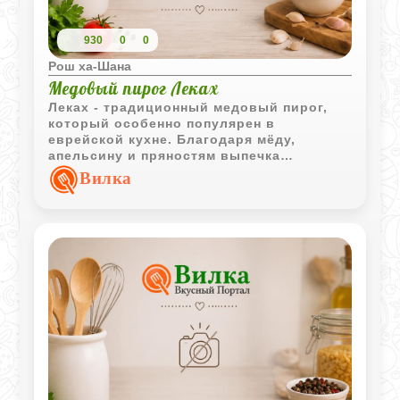
930
0
0
Рош ха-Шана
Медовый пирог Леках
Леках - традиционный медовый пирог,
который особенно популярен в
еврейской кухне. Благодаря мёду,
апельсину и пряностям выпечка
получается ароматной, а после
Вилка
нескольких дней выдержки её вкус
становится ещё более насыщенным.