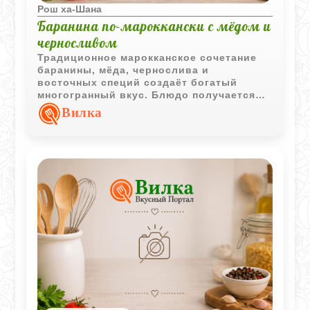
Рош ха-Шана
Баранина по-мароккански с мёдом и
черносливом
Традиционное марокканское сочетание
баранины, мёда, чернослива и
восточных специй создаёт богатый
многогранный вкус. Блюдо получается
ароматным, с мягким мясом и
Вилка
характерными сладко-пряными нотками.