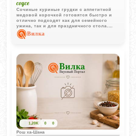
соусе
Сочиные куриные грудки с аппетитной
медовой корочкой готовятся быстро и
отлично подходят как для семейного
ужина, так и для праздничного стола.
Медово-соевый соус придаёт мясу
Вилка
красивый цвет и насыщенный вкус.
1,20K
0
0
Рош ха-Шана