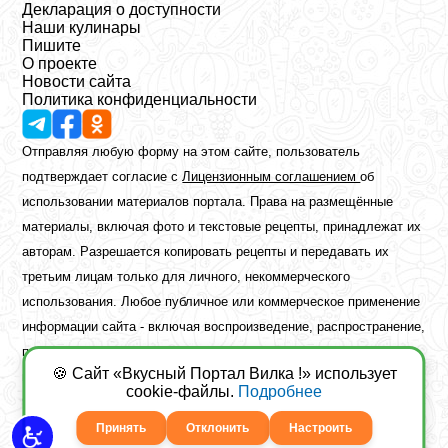
Декларация о доступности
Наши кулинары
Пишите
О проекте
Новости сайта
Политика конфиденциальности
Отправляя любую форму на этом сайте, пользователь
подтверждает согласие с
Лицензионным соглашением
об
использовании материалов портала. Права на размещённые
материалы, включая фото и текстовые рецепты, принадлежат их
авторам. Разрешается копировать рецепты и передавать их
третьим лицам только для личного, некоммерческого
использования. Любое публичное или коммерческое применение
информации сайта - включая воспроизведение, распространение,
публикацию или обработку - возможно лишь при наличии
🍪 Сайт «Вкусный Портал Вилка !» использует
предварительного письменного разрешения правообладателя.
cookie-файлы.
Подробнее
Copyright ©2026 Вкусный Портал Вилка
Сайт построен
freebrush.net
Принять
Отклонить
Настроить