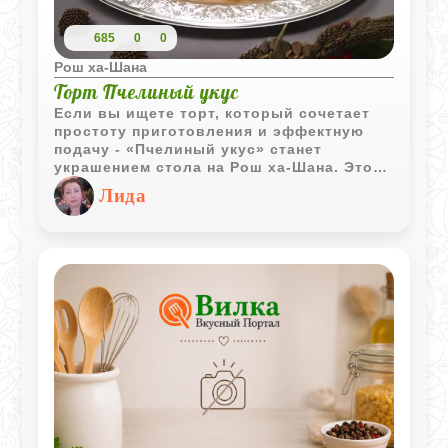
685
0
0
Рош ха-Шана
Торт Пчелиный укус
Если вы ищете торт, который сочетает
простоту приготовления и эффектную
подачу - «Пчелиный укус» станет
украшением стола на Рош ха-Шана. Этот
десерт идеально вписывается в
Лида
атмосферу праздника: нежные коржи,
сливочный крем и карамелизированный
миндаль создают гармонию вкуса,
текстуры и аромата. Мёд и орехи -
символы сладкого и благополучного
года - делают его особенно уместным
для праздничного застолья.