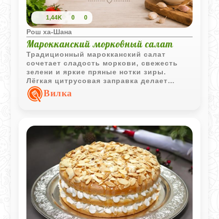
1,44K
0
0
Рош ха-Шана
Марокканский морковный салат
Традиционный марокканский салат
сочетает сладость моркови, свежесть
зелени и яркие пряные нотки зиры.
Лёгкая цитрусовая заправка делает
блюдо ароматным и отлично дополняет
Вилка
мясо, птицу или овощные блюда.