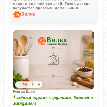
медово-овсяной крошкой. Такой десерт
получается простым, домашним и
наполненным тёплыми нотами корицы и
Вилка
мёда.
749
0
0
Рош ха-Шана
Хлебный пудинг с грушами, вишней и
миндалем