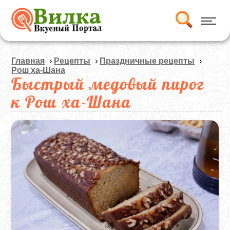
Главная
›
Рецепты
›
Праздничные рецепты
›
Рош ха-Шана
Быстрый медовый пирог
к Рош ха-Шана