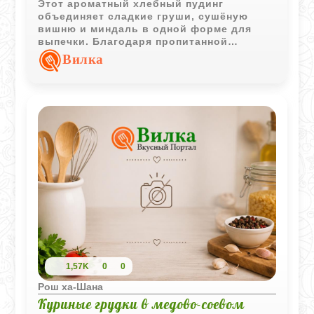
Этот ароматный хлебный пудинг
объединяет сладкие груши, сушёную
вишню и миндаль в одной форме для
выпечки. Благодаря пропитанной
молочной смесью хале десерт
Вилка
получается мягким внутри и с аппетитной
карамельной корочкой сверху.
1,57K
0
0
Рош ха-Шана
Куриные грудки в медово-соевом