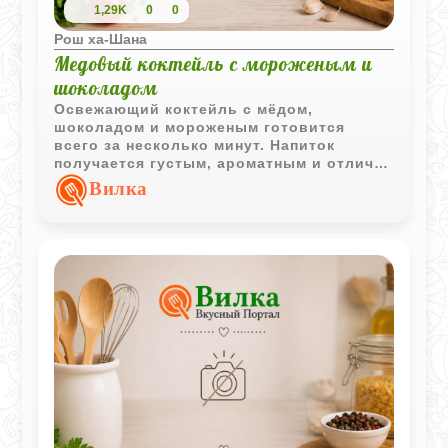
1,29K
0
0
Рош ха-Шана
Медовый коктейль с мороженым и
шоколадом
Освежающий коктейль с мёдом,
шоколадом и мороженым готовится
всего за несколько минут. Напиток
получается густым, ароматным и отлично
подходит для сладкого перекуса или
Вилка
праздничного стола.