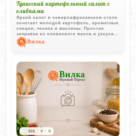
Тунисский картофельный салат с
оливками
Яркий салат в североафриканском стиле
сочетает молодой картофель, ароматные
специи, чеснок и маслины. Простая
заправка из оливкового масла и уксуса
подчёркивает вкус овощей и делает
Вилка
блюдо особенно выразительным.
916
0
0