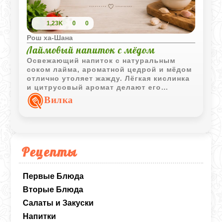
1,23K
0
0
Рош ха-Шана
Лаймовый напиток с мёдом
Освежающий напиток с натуральным
соком лайма, ароматной цедрой и мёдом
отлично утоляет жажду. Лёгкая кислинка
и цитрусовый аромат делают его
особенно приятным в жаркую погоду.
Вилка
Рецепты
Первые Блюда
Вторые Блюда
Салаты и Закуски
Напитки