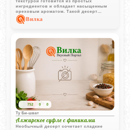
текстурой готовится из простых
ингредиентов и обладает насыщенным
ореховым ароматом. Такой десерт
особенно хорош в свежем виде сразу
Вилка
после выпечки.
752
0
0
Ту Би-шват
Алжирское суфле с финиками
Необычный десерт сочетает сладкие