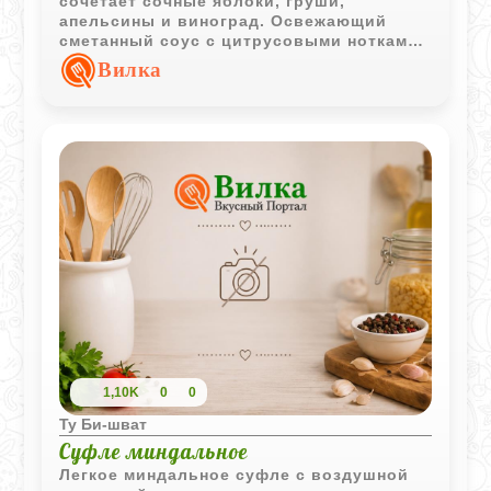
сочетает сочные яблоки, груши,
апельсины и виноград. Освежающий
сметанный соус с цитрусовыми нотками
делает десерт ярким и гармоничным.
Вилка
1,10K
0
0
Ту Би-шват
Суфле миндальное
Легкое миндальное суфле с воздушной