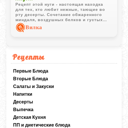
Рецепт этой нуги - настоящая находка
для тех, кто любит нежные, тающие во
рту десерты. Сочетание обжаренного
миндаля, воздушных белков и густых
сливок создает очень приятную текстуру.
Вилка
Она получается в меру сладкой за счет
меда и идеально подходит к чашечке
кофе или свежим фруктам, особенно
если добавить пюре из манго.
Рецепты
Первые Блюда
Вторые Блюда
Салаты и Закуски
Напитки
Десерты
Выпечка
Детская Кухня
ПП и диетические блюда