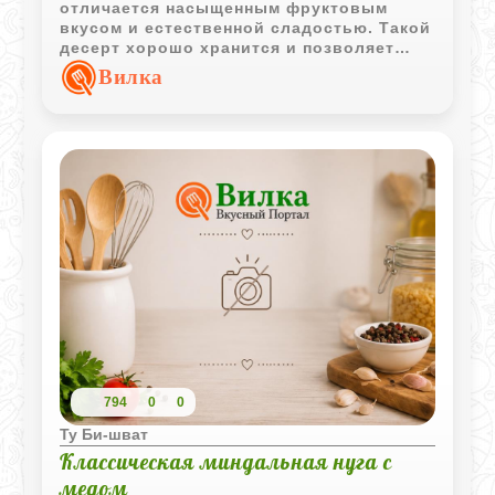
отличается насыщенным фруктовым
вкусом и естественной сладостью. Такой
десерт хорошо хранится и позволяет
сохранить аромат свежих плодов на
Вилка
долгое время.
794
0
0
Ту Би-шват
Классическая миндальная нуга с
медом