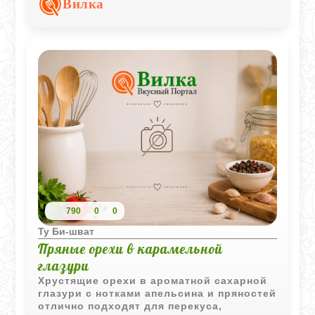
Вилка
буквально обжигает пальцы, иначе оно
моментально становится хрупким и
просто ломается. Зато когда внутри
оказывается этот густой, тягучий
ореховый крем, получается просто
магия. Это такой классический десерт, от
которого на кухне стоит потрясающий
аромат жареного миндаля и сливочного
масла. Идеально к крепкому кофе, когда
хочется чего-то по-настоящему
изысканного и домашнего одновременно.
790
0
0
Ту Би-шват
Пряные орехи в карамельной
глазури
Хрустящие орехи в ароматной сахарной
глазури с нотками апельсина и пряностей
отлично подходят для перекуса,