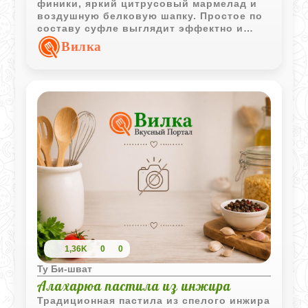
финики, яркий цитрусовый мармелад и
воздушную белковую шапку. Простое по
составу суфле выглядит эффектно и
хорошо подходит для праздничной
Вилка
подачи.
1,36K
0
0
Ту Би-шват
Алахарюа пастила из инжира
Традиционная пастила из спелого инжира