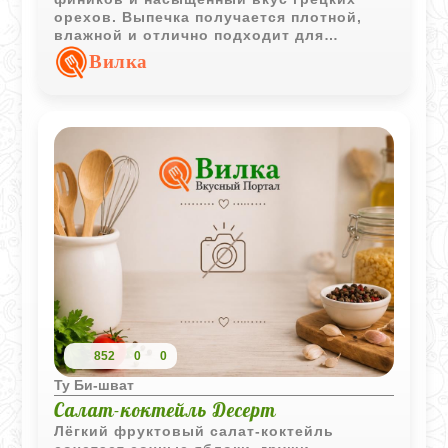
орехов. Выпечка получается плотной,
влажной и отлично подходит для
завтрака или перекуса с чашкой горячего
Вилка
напитка.
852
0
0
Ту Би-шват
Салат-коктейль Десерт
Лёгкий фруктовый салат-коктейль