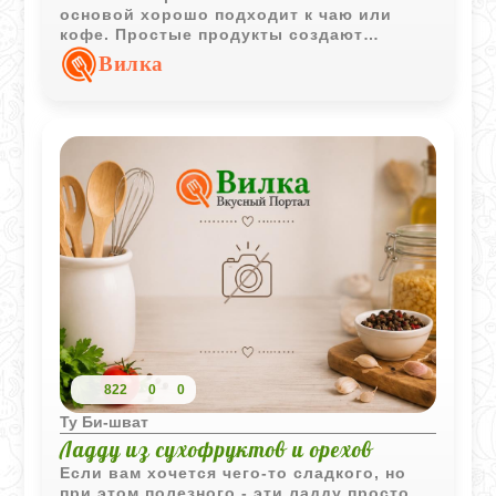
основой хорошо подходит к чаю или
кофе. Простые продукты создают
насыщенный вкус и приятную текстуру в
Вилка
каждом кусочке.
822
0
0
Ту Би-шват
Ладду из сухофруктов и орехов
Если вам хочется чего-то сладкого, но
при этом полезного - эти ладду просто