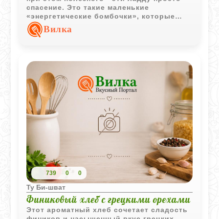
спасение. Это такие маленькие
«энергетические бомбочки», которые
удобно брать с собой на перекус. Вся
Вилка
прелесть в том, что здесь нет ни грамма
лишнего сахара, только сладость
фруктов и приятный хруст орехов.
Самый важный момент тут с кунжутом: за
ним нужно следить в оба глаза, пока он
на сковородке. Стоит чуть отвлечься, и
он пережарится, добавив ненужную
горечь. Но если поймать тот самый
золотистый момент, аромат получается
просто невероятный. Я часто делаю их
про запас, они отлично хранятся и
выглядят очень симпатично, особенно в
кокосовой обсыпке.
739
0
0
Ту Би-шват
Финиковый хлеб с грецкими орехами
Этот ароматный хлеб сочетает сладость
фиников и насыщенный вкус грецких