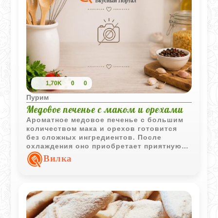
1,70K
0
0
Пурим
Медовое печенье с маком и орехами
Ароматное медовое печенье с большим
количеством мака и орехов готовится
без сложных ингредиентов. После
охлаждения оно приобретает приятную
плотную текстуру и насыщенный вкус с
Вилка
легкими нотками корицы.