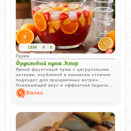
1,83K
0
0
Пурим
Фруктовый пунш Эстер
Яркий фруктовый пунш с цитрусовыми
нотками, клубникой и ананасом отлично
подходит для праздничных встреч.
Освежающий вкус и эффектная подача
делают этот напиток настоящим
Вилка
украшением стола.