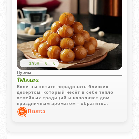
легкой фруктовой ноткой.
1,95K
0
0
Пурим
Тейглах
Если вы хотите порадовать близких
десертом, который несёт в себе тепло
семейных традиций и наполняет дом
праздничным ароматом - обратите
внимание на тейглах. Эти золотистые
Вилка
шарики в медовой глазури - не просто
сладость, а символ еврейского
наследия, особенно любимый на Рош ха-
Шана и Пурим или других торжественных
днях.