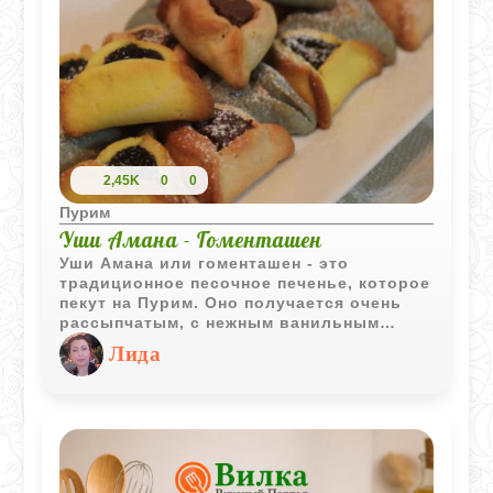
2,45K
0
0
Пурим
Уши Амана - Гоменташен
Уши Амана или гоменташен - это
традиционное песочное печенье, которое
пекут на Пурим. Оно получается очень
рассыпчатым, с нежным ванильным
ароматом, а внутрь можно положить
Лида
абсолютно любую любимую начинку,
главное чтобы она была густой и не
вытекала при выпечке.