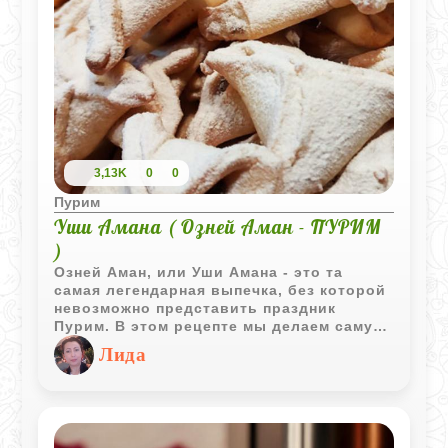
3,13K
0
0
Пурим
Уши Амана ( Озней Аман - ПУРИМ
)
Озней Аман, или Уши Амана - это та
самая легендарная выпечка, без которой
невозможно представить праздник
Пурим. В этом рецепте мы делаем самую
классическую маковую начинку, которая
Лида
получается очень густой и ароматной за
счет меда и цитрусовой цедры. Само
тесто замешивается на апельсиновом
соке, поэтому печенье выходит
невероятно нежным, рассыпчатым и с