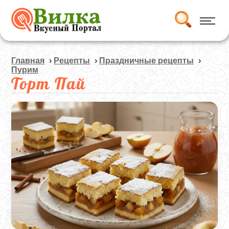
Главная
›
Рецепты
›
Праздничные рецепты
›
Пурим
Торт Пай