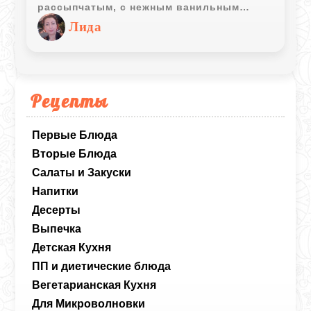
рассыпчатым, с нежным ванильным
ароматом, а внутрь можно положить
Лида
абсолютно любую любимую начинку,
главное чтобы она была густой и не
вытекала при выпечке.
Рецепты
Первые Блюда
Вторые Блюда
Салаты и Закуски
Напитки
Десерты
Выпечка
Детская Кухня
ПП и диетические блюда
Вегетарианская Кухня
Для Микроволновки