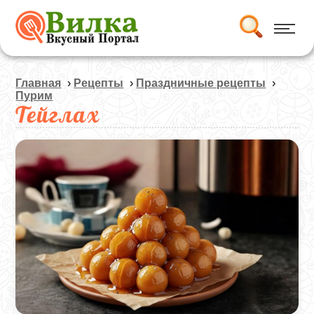
Главная
›
Рецепты
›
Праздничные рецепты
›
Пурим
Тейглах