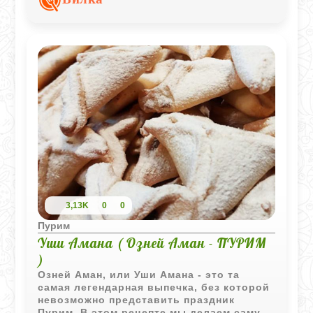
праздничные угощения, чтобы сделать
этот день еще ярче и слаще. Хаг Пурим
Самеах!
3,13K
0
0
Пурим
Уши Амана ( Озней Аман - ПУРИМ
)
Озней Аман, или Уши Амана - это та
самая легендарная выпечка, без которой
невозможно представить праздник
Пурим. В этом рецепте мы делаем самую