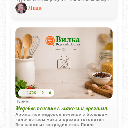
классическую маковую начинку, которая
Лида
получается очень густой и ароматной за
счет меда и цитрусовой цедры. Само
тесто замешивается на апельсиновом
соке, поэтому печенье выходит
невероятно нежным, рассыпчатым и с
легкой фруктовой ноткой.
1,70K
0
0
Пурим
Медовое печенье с маком и орехами
Ароматное медовое печенье с большим
количеством мака и орехов готовится
без сложных ингредиентов. После