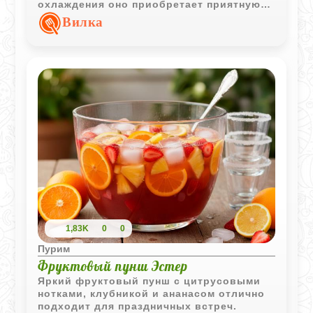
охлаждения оно приобретает приятную
плотную текстуру и насыщенный вкус с
Вилка
легкими нотками корицы.
1,83K
0
0
Пурим
Фруктовый пунш Эстер
Яркий фруктовый пунш с цитрусовыми
нотками, клубникой и ананасом отлично
подходит для праздничных встреч.