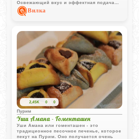
Освежающий вкус и эффектная подача
делают этот напиток настоящим
Вилка
украшением стола.
2,45K
0
0
Пурим
Уши Амана - Гоменташен
Уши Амана или гоменташен - это
традиционное песочное печенье, которое
пекут на Пурим. Оно получается очень