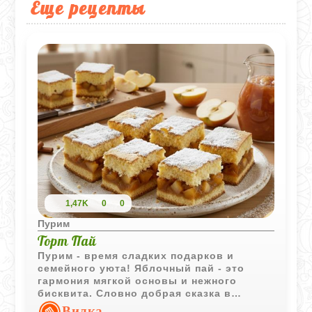
Еще рецепты
1,47K
0
0
Пурим
Торт Пай
Пурим - время сладких подарков и
семейного уюта! Яблочный пай - это
гармония мягкой основы и нежного
бисквита. Словно добрая сказка в
каждом кусочке. Добавьте его в свои
Вилка