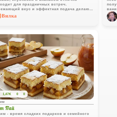
ходит для праздничных встреч.
полу
ежающий вкус и эффектная подача делают
вани
т напиток настоящим украшением стола.
поло
Вилка
глав
при 
1,47K
0
0
им
рт Пай
им - время сладких подарков и семейного