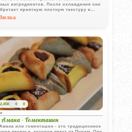
ных ингредиентов. После охлаждения оно
бретает приятную плотную текстуру и
щенный вкус с легкими нотками корицы.
Вилка
2,45K
0
0
м
 Амана - Гоменташен
Амана или гоменташен - это традиционное
чное печенье, которое пекут на Пурим. Оно