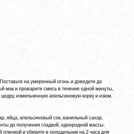
 Поставьте на умеренный огонь и доведите до
й мак и проварите смесь в течение одной минуты,
цедру, измельченную апельсиновую корку и изюм.
ар, яйца, апельсиновый сок, ванильный сахар,
нты до получения гладкой, однородной массы.
 пленкой и уберите в холодильник на 2 часа для