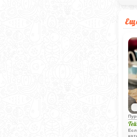
Ещ
Пур
Те
Есл
кот