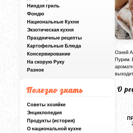
Ниндзя гриль
Фондю
Национальные Кухни
Экзотическая кухня
Праздничные рецепты
Картофельные Блюда
Озней А
Консервирование
Пурим. 
На скорую Руку
ароматн
Разное
выходит
О р
Полезно знать
Советы хозяйке
Энциклопедия
П
Продукты (история)
О национальной кухне