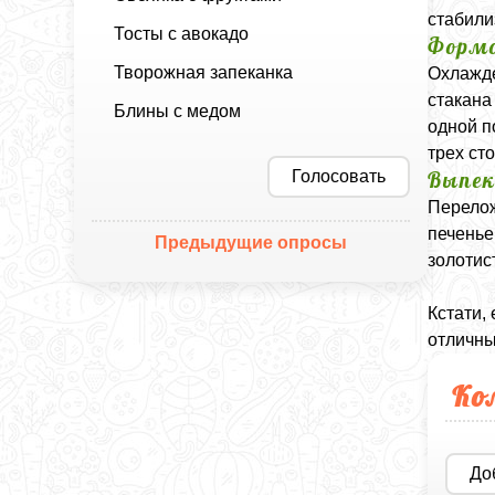
стабили
Тосты с авокадо
Формо
Творожная запеканка
Охлажде
стакана
Блины с медом
одной п
трех ст
Голосовать
Выпек
Перелож
печенье
Предыдущие опросы
золотис
Кстати,
отличны
Ко
До