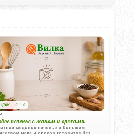
1,70K
0
0
м
вое печенье с маком и орехами
атное медовое печенье с большим
чеством мака и орехов готовится без