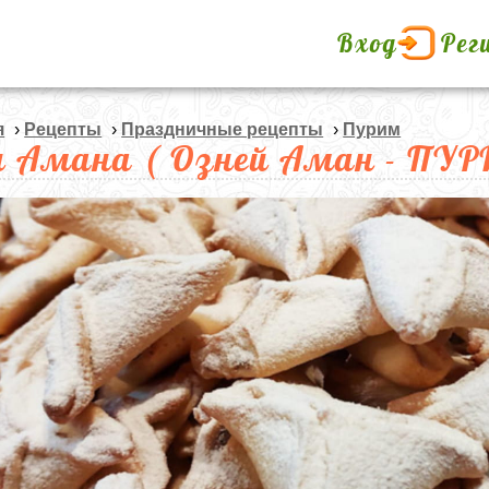
Вход
Рег
я
›
Рецепты
›
Праздничные рецепты
›
Пурим
 Амана ( Озней Аман - ПУР