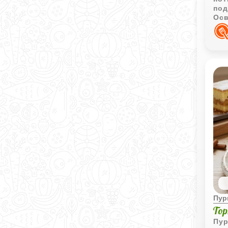
под
Осв
это
Пур
То
Пур