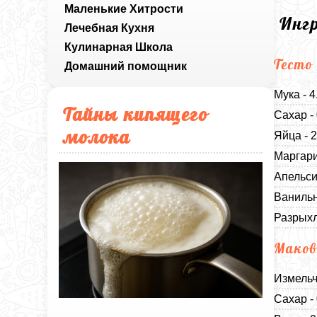
Маленькие Хитрости
Инг
Лечебная Кухня
Кулинарная Школа
Тесто
Домашний помощник
Мука - 4
Тайны кипящего
Сахар -
молока
Яйца - 
Маргари
Апельси
Ванильн
Разрыхл
Маков
Измельч
Сахар - 