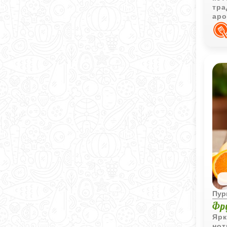
тра
аро
зол
про
нас
и П
Пур
Фр
Ярк
нот