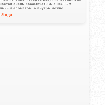
чается очень рассыпчатым, с нежным
льным ароматом, а внутрь можно
жить абсолютно любую любимую начинку,
Лида
ное чтобы она была густой и не вытекала
выпечке.