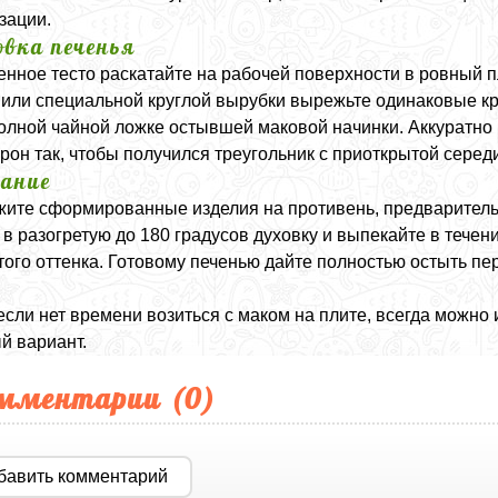
зации.
вка печенья
нное тесто раскатайте на рабочей поверхности в ровный 
 или специальной круглой вырубки вырежьте одинаковые кр
олной чайной ложке остывшей маковой начинки. Аккуратно 
орон так, чтобы получился треугольник с приоткрытой серед
ание
ите сформированные изделия на противень, предваритель
 в разогретую до 180 градусов духовку и выпекайте в течен
того оттенка. Готовому печенью дайте полностью остыть пе
 если нет времени возиться с маком на плите, всегда можно
й вариант.
мментарии (
0
)
бавить комментарий