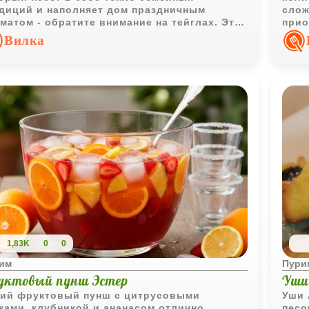
диций и наполняет дом праздничным
слож
матом - обратите внимание на тейглах. Эти
прио
отистые шарики в медовой глазури - не
насы
Вилка
сто сладость, а символ еврейского
ледия, особенно любимый на Рош ха-Шана
урим или других торжественных днях.
1,83K
0
0
им
Пури
уктовый пунш Эстер
Уши
ий фруктовый пунш с цитрусовыми
Уши 
ками, клубникой и ананасом отлично
песо