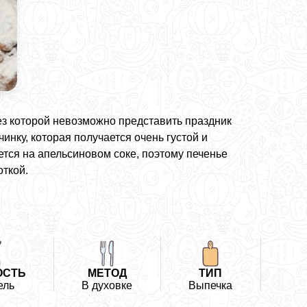
ез которой невозможно представить праздник
нку, которая получается очень густой и
ется на апельсиновом соке, поэтому печенье
откой.
ОСТЬ
МЕТОД
ТИП
ель
В духовке
Выпечка