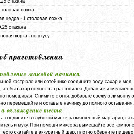
.25 стакана
 столовая ложка
я цедра - 1 столовая ложка
0.25 стакана
новая корка - по вкусу
соб приготовления
товление маковой начинки
ьшой кастрюле или сотейнике соедините воду, сахар и мед.
, чтобы сахар полностью растопился. Добавьте измельченны
но помешивая. Снимите с огня, добавьте свежую лимонную 
но перемешайте и оставьте начинку до полного остывания.
 и охлаждение теста
та соедините в глубокой миске размягченный маргарин, сах
итель и муку. При помощи миксера вымешайте все компоне
 тесто скатайте в аккуратный шар, плотно оберните пищевой