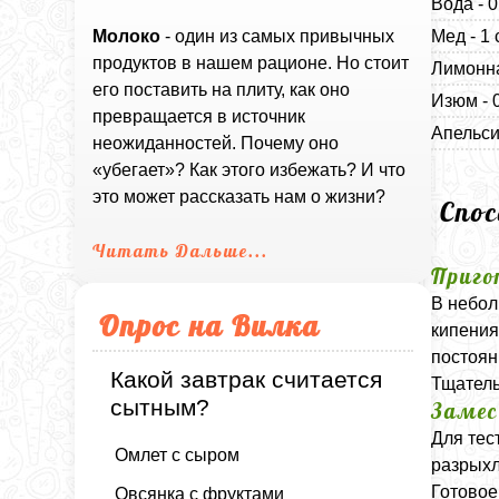
Вода - 0
Мед - 1
Молоко
- один из самых привычных
продуктов в нашем рационе. Но стоит
Лимонна
его поставить на плиту, как оно
Изюм - 
превращается в источник
Апельси
неожиданностей. Почему оно
«убегает»? Как этого избежать? И что
это может рассказать нам о жизни?
Спо
Читать Дальше...
Приго
В небол
Опрос на Вилка
кипения
постоян
Какой завтрак считается
Тщатель
сытным?
Замес
Для тес
Омлет с сыром
разрыхл
Готовое
Овсянка с фруктами