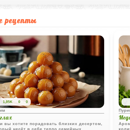
е рецепты
1,95K
0
0
им
Пури
йглах
Медо
и вы хотите порадовать близких десертом,
Аром
орый несёт в себе тепло семейных
коли