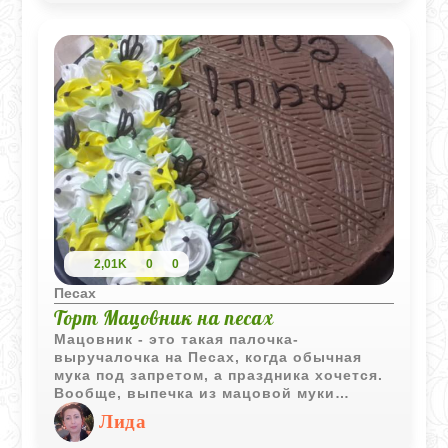
2,01K
0
0
Песах
Торт Мацовник на песах
Мацовник - это такая палочка-
выручалочка на Песах, когда обычная
мука под запретом, а праздника хочется.
Вообще, выпечка из мацовой муки
бывает капризной и суховатой, но тут
Лида
секрет в лимонном соке и тертом
шоколаде - они дают и аромат, и