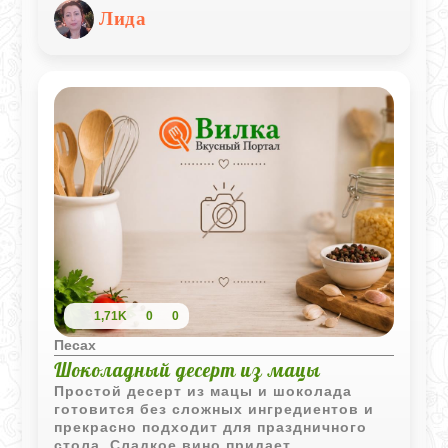
используется заварное тесто без
Лида
дрожжей, а крем готовится на основе
молока, яиц и ванили - всё в рамках
кошерных ограничений, если
использовать мацуную муку или
специальную смесь для Песаха.
1,71K
0
0
Песах
Шоколадный десерт из мацы
Простой десерт из мацы и шоколада
готовится без сложных ингредиентов и
прекрасно подходит для праздничного
стола. Сладкое вино придает