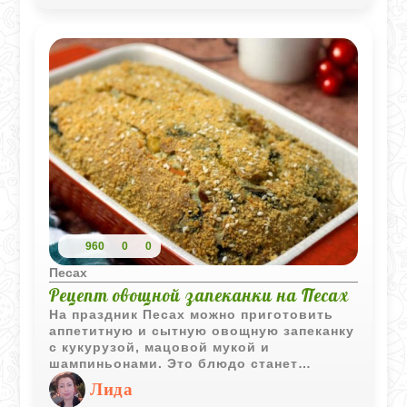
правильную текстуру. Бисквит
получается вполне себе приличным, а в
сочетании с двумя видами крема -
шоколадным внутри и белоснежным
белковым снаружи - это уже не просто
«замена хлебу», а полноценный
праздничный торт.
960
0
0
Песах
Рецепт овощной запеканки на Песах
На праздник Песах можно приготовить
аппетитную и сытную овощную запеканку
с кукурузой, мацовой мукой и
шампиньонами. Это блюдо станет
прекрасным украшением праздничного
Лида
стола и обязательно порадует ваших