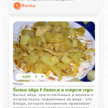
дополнительный аромат, а шоколадная
Вилка
прослойка делает лакомство особенно
аппетитным.
4,02K
0
0
Песах
Бычьи яйца в винном и остром соусе
Бычьи яйца, приготовленные в винном и
остром соусе, подаваемые на маце - это
блюдо, которое несомненно привлекает
внимание своим необычным сочетанием