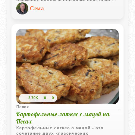
ингредиентов и вкусов.
Сема
3,70K
0
0
Песах
Картофельные латкес с мацой на
Песах
Картофельные латкес с мацой - это
сочетание двух классических