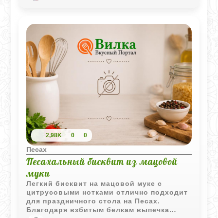
близких. Для его приготовления вам
понадобятся свежие овощи,
консервированная кукуруза, ароматные
грибы и мацовая мука, которая добавит
запеканке уникальную текстуру и вкус.
Попробуйте этот рецепт, чтобы
порадовать себя и своих гостей во
время семейного ужина.
2,98K
0
0
Песах
Песахальный бисквит из мацовой
муки
Легкий бисквит на мацовой муке с
цитрусовыми нотками отлично подходит
для праздничного стола на Песах.
Благодаря взбитым белкам выпечка