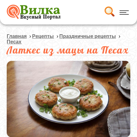
Главная
›
Рецепты
›
Праздничные рецепты
›
Песах
Латкес из мацы на Песах