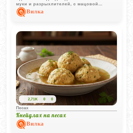
муки и разрыхлителей, с мацовой
основой и натуральными ингредиентами.
Вилка
2,71K
0
0
Песах
Кнейдлах на песах
Вилка