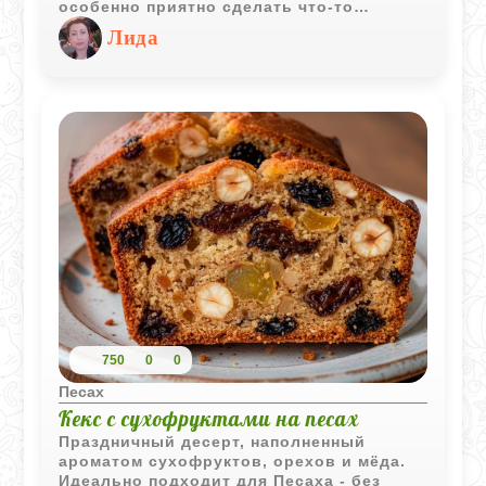
особенно приятно сделать что-то
красивое и вкусное, но при этом
Лида
подходящее для праздника. Этот пай как
раз такой: хрустящая основа из
кошерного печенья, насыщенный
лимонный крем и нежная меренга с
золотистой корочкой.
Выглядит он как из хорошей
кондитерской, но на деле готовится
довольно просто. Главное - не спешить и
делать всё по шагам. А результат точно
порадует.
750
0
0
Песах
Кекс с сухофруктами на песах
Праздничный десерт, наполненный
ароматом сухофруктов, орехов и мёда.
Идеально подходит для Песаха - без