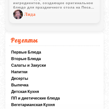
ингредиентов, создающее оригинальное
блюдо для праздничного стола на Песах.
Картофель придаёт латкесам нежную
Лида
текстуру и насыщенный вкус, а маца
добавляет их структуре особую
хрусткость.
Рецепты
Первые Блюда
Вторые Блюда
Салаты и Закуски
Напитки
Десерты
Выпечка
Детская Кухня
ПП и диетические блюда
Вегетарианская Кухня