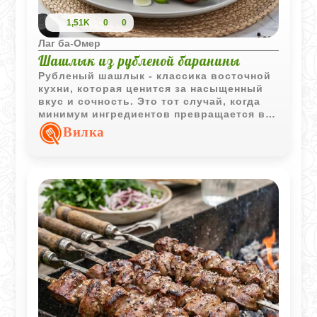
1,51K
0
0
Лаг ба-Омер
Шашлык из рубленой баранины
Рубленый шашлык - классика восточной
кухни, которая ценится за насыщенный
вкус и сочность. Это тот случай, когда
минимум ингредиентов превращается в
максимум вкуса. В отличие от
Вилка
традиционных кусочков мяса, рубленая
баранина лучше удерживает соки и
специи, благодаря чему готовое блюдо
получается особенно ароматным и
нежным.