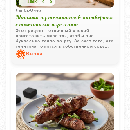
1,56K
0
0
Лаг ба-Омер
Шашлык из телятины в «конверте»
с томатами и зеленью
Этот рецепт - отличный способ
приготовить мясо так, чтобы оно
буквально таяло во рту. За счет того, что
телятина томится в собственном соку
вместе с помидорами и луком внутри
Вилка
бумажного пакета, все ароматы остаются
внутри. Это не совсем привычный
шашлык на углях, а скорее очень нежное,
пряное блюдо, которое пропитывается
овощными соками.