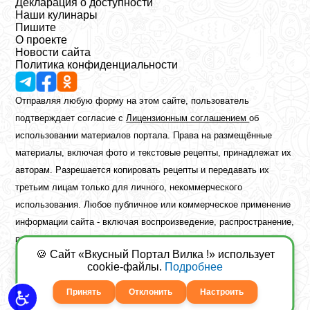
Декларация о доступности
Наши кулинары
Пишите
О проекте
Новости сайта
Политика конфиденциальности
Отправляя любую форму на этом сайте, пользователь
подтверждает согласие с
Лицензионным соглашением
об
использовании материалов портала. Права на размещённые
материалы, включая фото и текстовые рецепты, принадлежат их
авторам. Разрешается копировать рецепты и передавать их
третьим лицам только для личного, некоммерческого
использования. Любое публичное или коммерческое применение
информации сайта - включая воспроизведение, распространение,
публикацию или обработку - возможно лишь при наличии
🍪 Сайт «Вкусный Портал Вилка !» использует
предварительного письменного разрешения правообладателя.
cookie-файлы.
Подробнее
Copyright ©2026 Вкусный Портал Вилка
Сайт построен
freebrush.net
Принять
Отклонить
Настроить