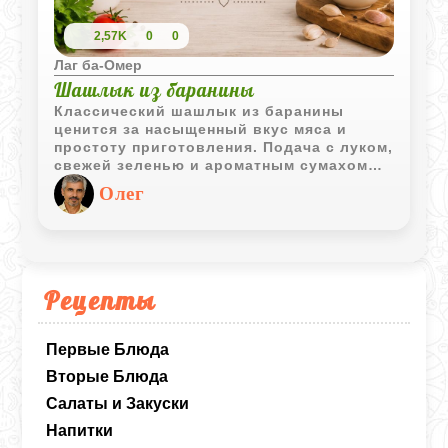
2,57K
0
0
Лаг ба-Омер
Шашлык из баранины
Классический шашлык из баранины
ценится за насыщенный вкус мяса и
простоту приготовления. Подача с луком,
свежей зеленью и ароматным сумахом
или наршарабом подчёркивает
Олег
традиционный характер блюда.
Рецепты
Первые Блюда
Вторые Блюда
Салаты и Закуски
Напитки