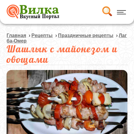
Главная
›
Рецепты
›
Праздничные рецепты
›
Лаг
ба-Омер
Шашлык с майонезом и
овощами