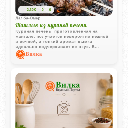
2,30K
0
0
Лаг ба-Омер
Шашлык из куриной печени
Куриная печень, приготовленная на
мангале, получается невероятно нежной
и сочной, а тонкий аромат дымка
идеально подчеркивает ее вкус. В
отличие от традиционного мяса, этот
Вилка
деликатес не требует долгого
маринования, что делает его отличным
вариантом для спонтанного пикника.