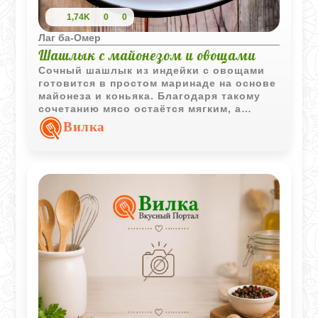
1,74K
0
0
Лаг ба-Омер
Шашлык с майонезом и овощами
Сочный шашлык из индейки с овощами
готовится в простом маринаде на основе
майонеза и коньяка. Благодаря такому
сочетанию мясо остаётся мягким, а
овощи приобретают аппетитный аромат
Вилка
дымка.