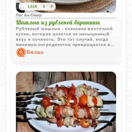
1,51K
0
0
Лаг ба-Омер
Шашлык из рубленой баранины
Рубленый шашлык - классика восточной
кухни, которая ценится за насыщенный
вкус и сочность. Это тот случай, когда
минимум ингредиентов превращается в
максимум вкуса. В отличие от
Вилка
традиционных кусочков мяса, рубленая
баранина лучше удерживает соки и
специи, благодаря чему готовое блюдо
получается особенно ароматным и
нежным.