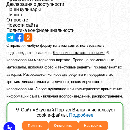
Декларация о доступности
Наши кулинары
Пишите
О проекте
Новости сайта
Политика конфиденциальности
Отправляя любую форму на этом сайте, пользователь
подтверждает согласие с
Лицензионным соглашением
об
использовании материалов портала. Права на размещённые
материалы, включая фото и текстовые рецепты, принадлежат их
авторам. Разрешается копировать рецепты и передавать их
третьим лицам только для личного, некоммерческого
использования. Любое публичное или коммерческое применение
информации сайта - включая воспроизведение, распространение,
публикацию или обработку - возможно лишь при наличии
🍪 Сайт «Вкусный Портал Вилка !» использует
предварительного письменного разрешения правообладателя.
cookie-файлы.
Подробнее
Copyright ©2026 Вкусный Портал Вилка
Сайт построен
freebrush.net
Принять
Отклонить
Настроить