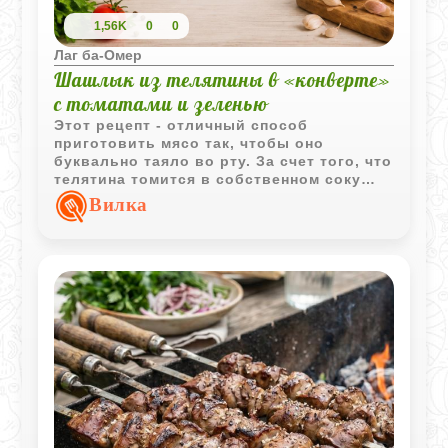
1,56K
0
0
Лаг ба-Омер
Шашлык из телятины в «конверте»
с томатами и зеленью
Этот рецепт - отличный способ
приготовить мясо так, чтобы оно
буквально таяло во рту. За счет того, что
телятина томится в собственном соку
вместе с помидорами и луком внутри
Вилка
бумажного пакета, все ароматы остаются
внутри. Это не совсем привычный
шашлык на углях, а скорее очень нежное,
пряное блюдо, которое пропитывается
овощными соками.