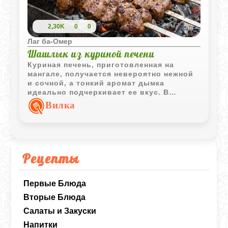
2,30K
0
0
Лаг ба-Омер
Шашлык из куриной печени
Куриная печень, приготовленная на
мангале, получается невероятно нежной
и сочной, а тонкий аромат дымка
идеально подчеркивает ее вкус. В
отличие от традиционного мяса, этот
Вилка
деликатес не требует долгого
маринования, что делает его отличным
вариантом для спонтанного пикника.
Рецепты
Первые Блюда
Вторые Блюда
Салаты и Закуски
Напитки