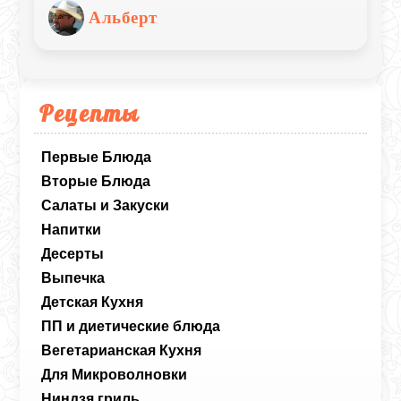
натуральный вкус качественного
Альберт
продукта, соль, перец и немного заботы
на гриле.
Рецепты
Первые Блюда
Вторые Блюда
Салаты и Закуски
Напитки
Десерты
Выпечка
Детская Кухня
ПП и диетические блюда
Вегетарианская Кухня
Для Микроволновки
Ниндзя гриль