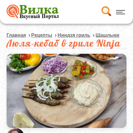
Главная
›
Рецепты
›
Ниндзя гриль
›
Шашлыки
Люля-кебаб в гриле Ninja