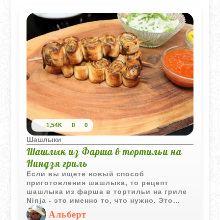
1,54K
0
0
Шашлыки
Шашлык из Фарша в тортильи на
Ниндзя гриль
Если вы ищете новый способ
приготовления шашлыка, то рецепт
шашлыка из фарша в тортильи на гриле
Ninja - это именно то, что нужно. Это
блюдо сочетает в себе классические
Альберт
вкусы шашлыка с удобством и простотой