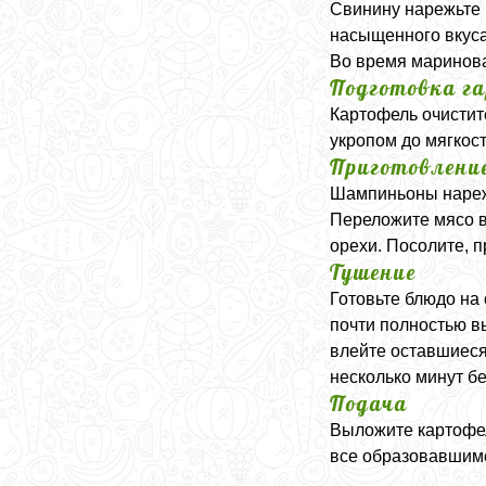
Свинину нарежьте 
насыщенного вкуса
Во время маринова
Подготовка г
Картофель очистит
укропом до мягкост
Приготовлени
Шампиньоны нарежь
Переложите мясо в
орехи. Посолите, 
Тушение
Готовьте блюдо на
почти полностью в
влейте оставшиеся
несколько минут бе
Подача
Выложите картофел
все образовавшимс