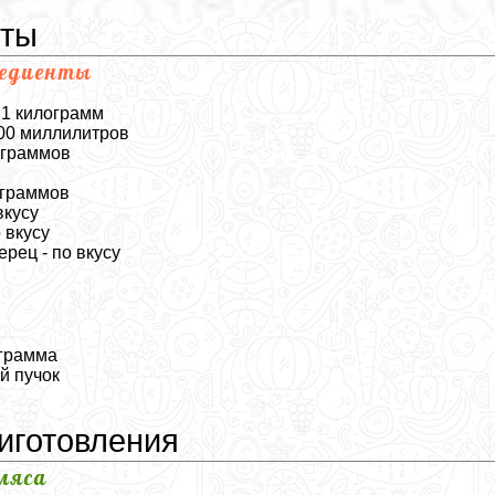
нты
редиенты
 1 килограмм
500 миллилитров
 граммов
 граммов
вкусу
 вкусу
рец - по вкусу
ограмма
й пучок
иготовления
мяса