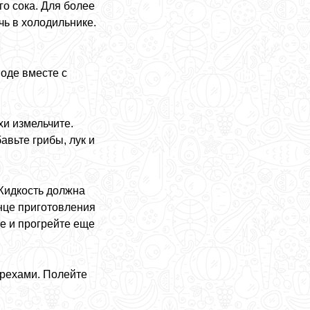
о сока. Для более
чь в холодильнике.
оде вместе с
хи измельчите.
авьте грибы, лук и
 Жидкость должна
онце приготовления
е и прогрейте еще
орехами. Полейте