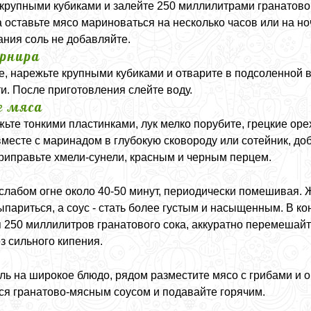
крупными кубиками и залейте 250 миллилитрами гранатовог
 оставьте мясо мариноваться на несколько часов или на но
ния соль не добавляйте.
арнира
е, нарежьте крупными кубиками и отварите в подсоленной в
и. После приготовления слейте воду.
е мяса
те тонкими пластинками, лук мелко порубите, грецкие оре
месте с маринадом в глубокую сковороду или сотейник, доб
приправьте хмели-сунели, красным и черным перцем.
 слабом огне около 40-50 минут, периодически помешивая.
ыпариться, а соус - стать более густым и насыщенным. В к
 250 миллилитров гранатового сока, аккуратно перемешайт
з сильного кипения.
ь на широкое блюдо, рядом разместите мясо с грибами и 
я гранатово-мясным соусом и подавайте горячим.