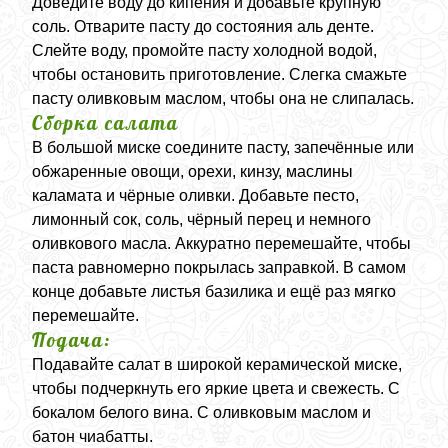
Доведите воду до кипения и добавьте крупную
соль. Отварите пасту до состояния аль денте.
Слейте воду, промойте пасту холодной водой,
чтобы остановить приготовление. Слегка смажьте
пасту оливковым маслом, чтобы она не слипалась.
Сборка салата
В большой миске соедините пасту, запечённые или
обжаренные овощи, орехи, кинзу, маслины
каламата и чёрные оливки. Добавьте песто,
лимонный сок, соль, чёрный перец и немного
оливкового масла. Аккуратно перемешайте, чтобы
паста равномерно покрылась заправкой. В самом
конце добавьте листья базилика и ещё раз мягко
перемешайте.
Подача:
Подавайте салат в широкой керамической миске,
чтобы подчеркнуть его яркие цвета и свежесть. С
бокалом белого вина. С оливковым маслом и
батон чиабатты.