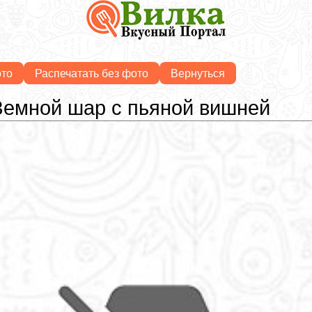
ото
Распечатать без фото
Вернуться
Земной шар с пьяной вишней