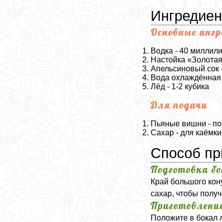
Ингредие
Основные инг
Водка - 40 миллил
Настойка «Золотая
Апельсиновый сок 
Вода охлаждённая 
Лёд - 1-2 кубика
Для подачи
Пьяные вишни - по
Сахар - для каёмки
Способ пр
Подготовка б
Край большого кон
сахар, чтобы получ
Приготовлени
Положите в бокал л