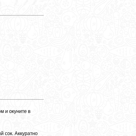
м и окуните в
й сок. Аккуратно