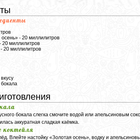
нты
редиенты
итров
 осень» - 20 миллилитров
- 20 миллилитров
- 20 миллилитров
 вкусу
 бокала
иготовления
окала
усного бокала слегка смочите водой или апельсиновым соко
илась аккуратная сладкая каёмка.
е коктейля
ёд. Влейте настойку «Золотая осень», водку и апельсиновы