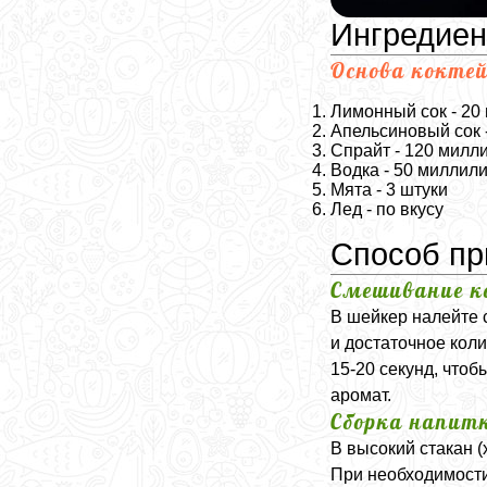
Ингредие
Основа кокте
Лимонный сок - 20
Апельсиновый сок 
Спрайт - 120 милл
Водка - 50 миллил
Мята - 3 штуки
Лед - по вкусу
Способ пр
Смешивание к
В шейкер налейте 
и достаточное коли
15-20 секунд, что
аромат.
Сборка напит
В высокий стакан (
При необходимости