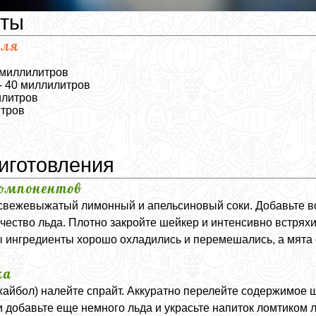
нты
йля
 миллилитров
- 40 миллилитров
илитров
итров
иготовления
омпонентов
свежевыжатый лимонный и апельсиновый соки. Добавьте во
чество льда. Плотно закройте шейкер и интенсивно встряхи
бы ингредиенты хорошо охладились и перемешались, а мята 
ка
хайбол) налейте спрайт. Аккуратно перелейте содержимое ш
 добавьте еще немного льда и украсьте напиток ломтиком 