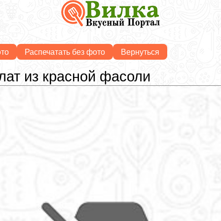
ото
Распечатать без фото
Вернуться
алат из красной фасоли