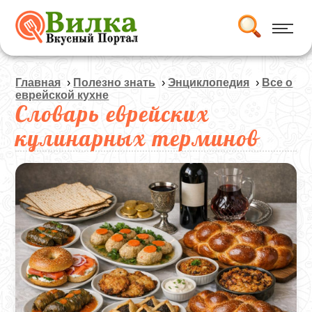
Главная
›
Полезно знать
›
Энциклопедия
›
Все о
еврейской кухне
Словарь еврейских
кулинарных терминов