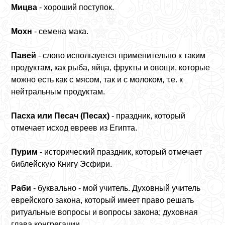
Мицва
- хороший поступок.
Мохн
- семена мака.
Павей
- слово используется применительно к таким
продуктам, как рыба, яйца, фрукты и овощи, которые
можно есть как с мясом, так и с молоком, т.е. к
нейтральным продуктам.
Пасха или Песач (Песах)
- праздник, который
отмечает исход евреев из Египта.
Пурим
- исторический праздник, который отмечает
библейскую Книгу Эсфири.
Раби
- буквально - мой учитель. Духовный учитель
еврейского закона, который имеет право решать
ритуальные вопросы и вопросы закона; духовная
глава конгрегации.