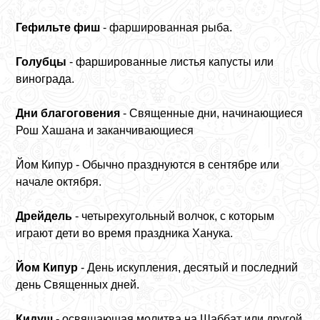
Гефильте фиш
- фаршированная рыба.
Голубцы
- фаршированные листья капусты или
винограда.
Дни благоговения
- Священные дни, начинающиеся
Рош Хашана и заканчивающиеся
Йом Кипур - Обычно празднуются в сентябре или
начале октября.
Дрейдель
- четырехугольный волчок, с которым
играют дети во время праздника Ханука.
Йом Кипур
- День искупления, десятый и последний
день Священных дней.
Кидуш
- освящающая молитва на Шаббат или другой