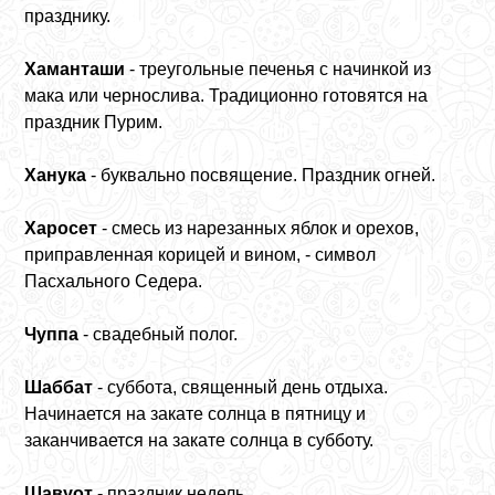
празднику.
Хаманташи
- треугольные печенья с начинкой из
мака или чернослива. Традиционно готовятся на
праздник Пурим.
Ханука
- буквально посвящение. Праздник огней.
Харосет
- смесь из нарезанных яблок и орехов,
приправленная корицей и вином, - символ
Пасхального Седера.
Чуппа
- свадебный полог.
Шаббат
- суббота, священный день отдыха.
Начинается на закате солнца в пятницу и
заканчивается на закате солнца в субботу.
Шавуот
- праздник недель.