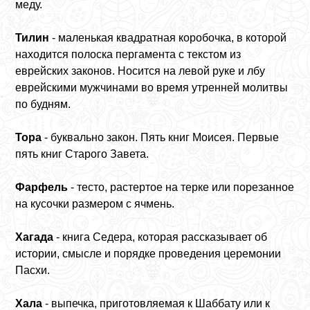
меду.
Тилин
- маленькая квадратная коробочка, в которой
находится полоска пергамента с текстом из
еврейских законов. Носится на левой руке и лбу
еврейскими мужчинами во время утренней молитвы
по будням.
Тора
- буквально закон. Пять книг Моисея. Первые
пять книг Старого Завета.
Фарфель
- тесто, растертое на терке или порезанное
на кусочки размером с ячмень.
Хагада
- книга Седера, которая рассказывает об
истории, смысле и порядке проведения церемонии
Пасхи.
Хала
- выпечка, приготовляемая к Шаббату или к