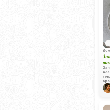
Дом
За
то
Зап
все
теп
аро
кач
том
про
рес