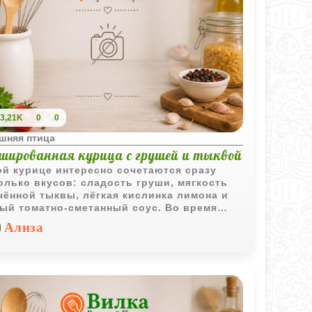
3,21K
0
0
шняя птица
шированная курица с грушей и тыквой
ой курице интересно сочетаются сразу
олько вкусов: сладость груши, мягкость
чённой тыквы, лёгкая кислинка лимона и
ый томатно-сметанный соус. Во время
кания начинка пропитывает мясо
Ализа
атами, а сама курица получается сочной и
ь домашней.