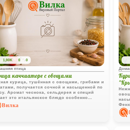
1,90K
0
0
ашняя птица
Дома
рица каччиаторе с овощами
Кур
"Кр
ная курица, тушённая с овощами, грибами и
атами, получается сочной и насыщенной по
Нежн
су. Аромат чеснока, сельдерея и специй
овощ
ает это итальянское блюдо особенно
насы
ным и аппетитным.
Вилка
Фенх
лёгк
мясо