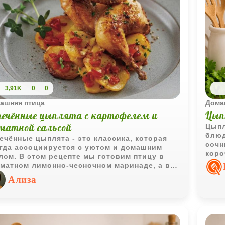
3,91K
0
0
ашняя птица
Дома
печённые цыплята с картофелем и
Цып
матной сальсой
Цыпл
блюд
ечённые цыплята - это классика, которая
сочн
гда ассоциируется с уютом и домашним
коро
лом. В этом рецепте мы готовим птицу в
чесн
матном лимонно-чесночном маринаде, а в
нас
естве гарнира используем картофель и
Ализа
аты. Блюдо получается одновременно
стым и изысканным, а подача напоминает
торанный стиль.