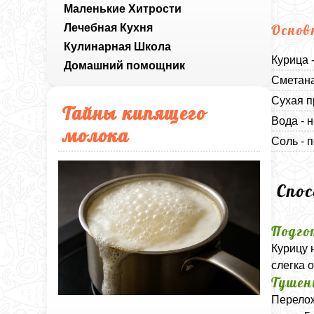
Маленькие Хитрости
Лечебная Кухня
Основ
Кулинарная Школа
Курица 
Домашний помощник
Сметана
Сухая п
Тайны кипящего
Вода - 
молока
Соль - п
Спо
Подго
Курицу 
слегка 
Тушен
Перелож