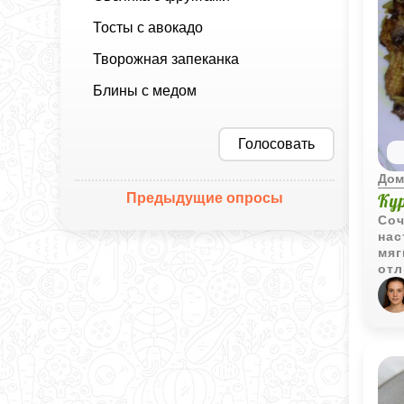
Тосты с авокадо
Творожная запеканка
Блины с медом
Голосовать
Дом
Предыдущие опросы
Ку
Соч
нас
мяг
отл
нем
сли
блю
гот