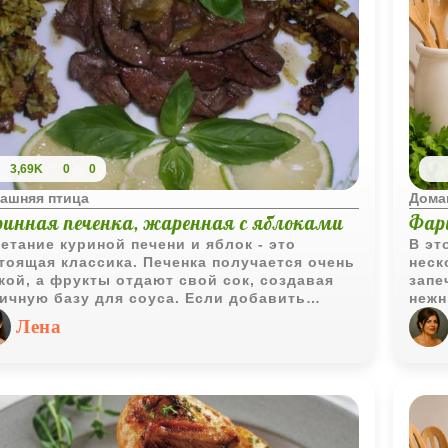
3,69K
0
0
ашняя птица
Дома
ринная печенка, жаренная с яблоками
Фар
етание куриной печени и яблок - это
В эт
тоящая классика. Печенка получается очень
неск
кой, а фрукты отдают свой сок, создавая
запе
ичную базу для соуса. Если добавить
нежн
ного красного вина для пикантности и
запе
Лена
вок для бархатистой текстуры, получится
аром
до ресторанного уровня, которое
очен
овится буквально за двадцать минут.