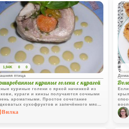
1,94K
0
0
ашняя птица
Дома
ршированные куриные голени с курагой
Дом
ные куриные голени с яркой начинкой из
Если
кови, кураги и кинзы получаются сочными
крыл
чень ароматными. Простое сочетание
спос
дковатых сухофруктов и запечённого мяса
восп
ает блюдо необычным и по-домашнему
крыл
Вилка
тным.
гарн