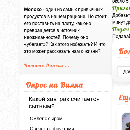
около 5 
Приго
Молоко
- один из самых привычных
Добавьт
продуктов в нашем рационе. Но стоит
минут д
его поставить на плиту, как оно
Подач
превращается в источник
Подавай
неожиданностей. Почему оно
«убегает»? Как этого избежать? И что
Ко
это может рассказать нам о жизни?
Читать Дальше...
До
Опрос на Вилка
Ещ
Какой завтрак считается
сытным?
Омлет с сыром
Овсянка с фруктами