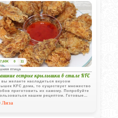
7,60K
0
11
шняя птица
ашние острые крылышки в стиле KFC
 вы желаете насладиться вкусом
ышек KFC дома, то существует множество
обов приготовить их самому. Попробуйте
ользоваться нашим рецептом. Готовые
ышки подайте с любимыми соусами и
Лиза
ирами по вашему вкусу.