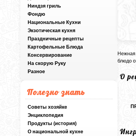
Ниндзя гриль
Фондю
Национальные Кухни
Экзотическая кухня
Праздничные рецепты
Картофельные Блюда
Нежная 
Консервирование
блюдо о
На скорую Руку
Разное
О р
Полезно знать
П
Советы хозяйке
Энциклопедия
Продукты (история)
Инг
О национальной кухне