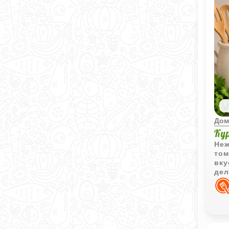
Дом
Ку
Неж
том
вку
дел
уют