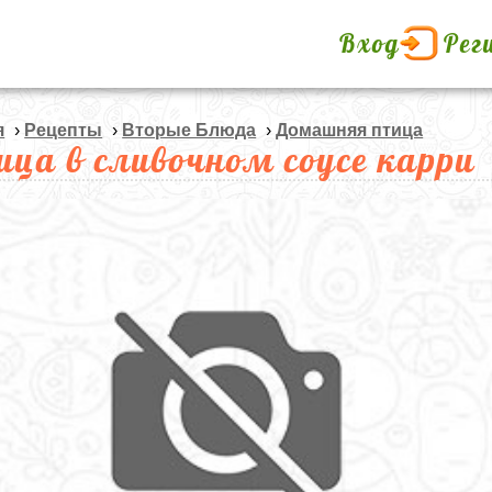
Вход
Рег
я
›
Рецепты
›
Вторые Блюда
›
Домашняя птица
ица в сливочном соусе карри