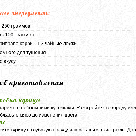
ные ингредиенты
- 250 граммов
 - 100 граммов
риправа карри - 1-2 чайные ложки
немного для тушения
о вкусу
соб приготовления
товка курицы
нарежьте небольшими кусочками. Разогрейте сковороду ил
обжарьте мясо до изменения цвета.
ие
ите курицу в глубокую посуду или оставьте в кастрюле. До