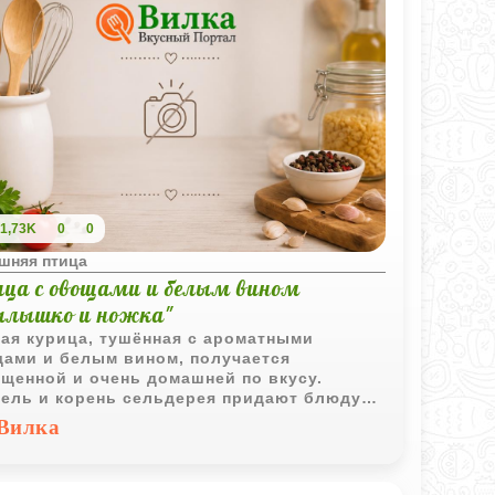
1,73K
0
0
шняя птица
ица с овощами и белым вином
ылышко и ножка"
ая курица, тушённая с ароматными
ами и белым вином, получается
щенной и очень домашней по вкусу.
ель и корень сельдерея придают блюду
ие пряные нотки, а овощной соус делает
Вилка
 особенно сочным.