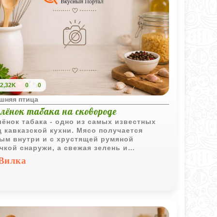
2,32K
0
0
шняя птица
лёнок табака на сковороде
ёнок табака - одно из самых известных
 кавказской кухни. Мясо получается
ым внутри и с хрустящей румяной
чкой снаружи, а свежая зелень и
очный соус делают вкус особенно ярким и
Вилка
ыщенным.