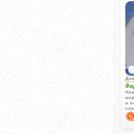
Дом
Фа
Неж
мор
и о
сла
дел
ую