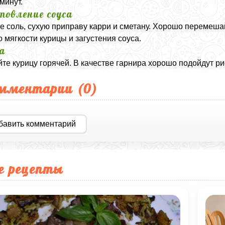
минут.
товление соуса
е соль, сухую приправу карри и сметану. Хорошо перемеша
о мягкости курицы и загустения соуса.
а
те курицу горячей. В качестве гарнира хорошо подойдут ри
мментарии (
0
)
бавить комментарий
е рецепты