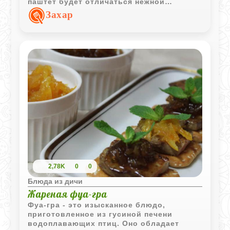
паштет будет отличаться нежной
текстурой, богатым ароматом и
Захар
изысканным вкусом. Подавать его
рекомендуется охлажденным, с тостами
из хлеба, дополненными изящным
украшением.
2,78K
0
0
Блюда из дичи
Жареная фуа-гра
Фуа-гра - это изысканное блюдо,
приготовленное из гусиной печени
водоплавающих птиц. Оно обладает