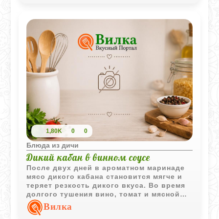
1,80K
0
0
Блюда из дичи
Дикий кабан в винном соусе
После двух дней в ароматном маринаде
мясо дикого кабана становится мягче и
теряет резкость дикого вкуса. Во время
долгого тушения вино, томат и мясной
сок превращаются в густой насыщенный
Вилка
соус, который особенно хорошо