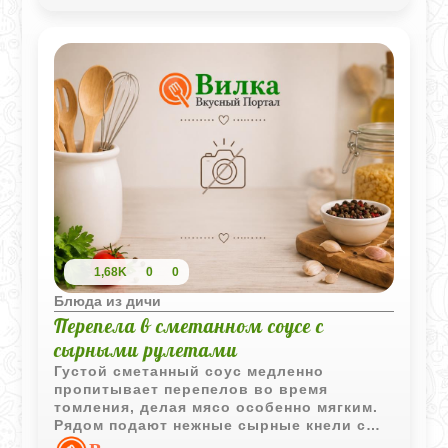
сливочный сок со дна блюда.
1,68K
0
0
Блюда из дичи
Перепела в сметанном соусе с
сырными рулетами
Густой сметанный соус медленно
пропитывает перепелов во время
томления, делая мясо особенно мягким.
Рядом подают нежные сырные кнели с
лёгким сливочным вкусом - они