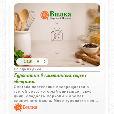
1,51K
0
0
Блюда из дичи
Куропатка в сметанном соусе с
овощами
Сметана постепенно превращается в
густой соус, который впитывает вкус
дичи, сладость моркови и аромат
сливочного масла. Мясо куропатки после
долгого томления становится мягким и
Вилка
легко отделяется от костей.