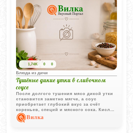
1,74K
0
0
Блюда из дичи
Тушёные дикие утки в сливочном
соусе
После долгого тушения мясо дикой утки
становится заметно мягче, а соус
приобретает глубокий вкус за счёт
кореньев, специй и мясного сока. Кислое
молоко делает подливу более нежной и
Вилка
слегка бархатистой, не перебивая аромат
дичи.