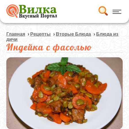
Главная
›
Рецепты
›
Вторые Блюда
›
Блюда из
дичи
Индейка с фасолью