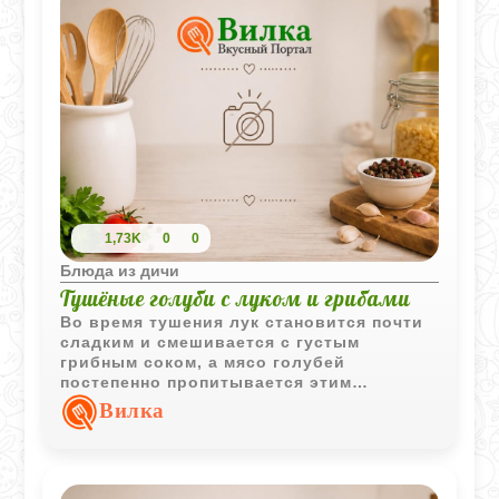
1,73K
0
0
Блюда из дичи
Тушёные голуби с луком и грибами
Во время тушения лук становится почти
сладким и смешивается с густым
грибным соком, а мясо голубей
постепенно пропитывается этим
ароматом. Простое сочетание продуктов
Вилка
делает блюдо особенно домашним и
насыщенным.