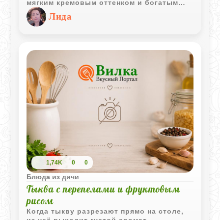
мягким кремовым оттенком и богатым
уникальным ароматом.
Лида
1,74K
0
0
Блюда из дичи
Тыква с перепелами и фруктовым
рисом
Когда тыкву разрезают прямо на столе,
из неё выходит густой аромат