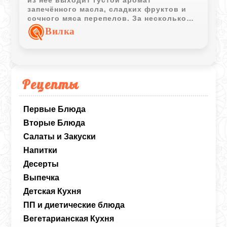
запечённого масла, сладких фруктов и
сочного мяса перепелов. За несколько
часов в духовке начинка пропитывается
Вилка
тыквенным соком, а сама тыква
становится мягкой настолько, что её
можно есть вместе с рисом и мясом.
Рецепты
Первые Блюда
Вторые Блюда
Салаты и Закуски
Напитки
Десерты
Выпечка
Детская Кухня
ПП и диетические блюда
Вегетарианская Кухня