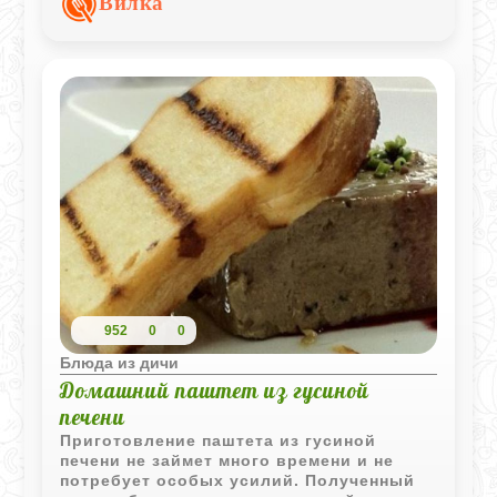
Вилка
впитывают горячий соус не хуже свежего
хлеба.
952
0
0
Блюда из дичи
Домашний паштет из гусиной
печени
Приготовление паштета из гусиной
печени не займет много времени и не
потребует особых усилий. Полученный