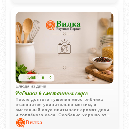
сочетается с горячим картофелем.
1,46K
0
0
Блюда из дичи
Рябчики в сметанном соусе
После долгого тушения мясо рябчика
становится удивительно мягким, а
сметанный соус впитывает аромат дичи
и топлёного сала. Особенно хорошо это
блюдо раскрывается с горячим жареным
Вилка
картофелем, который собирает густой