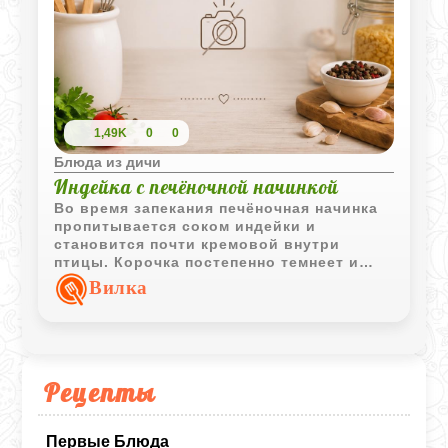
1,49K
0
0
Блюда из дичи
Индейка с печёночной начинкой
Во время запекания печёночная начинка
пропитывается соком индейки и
становится почти кремовой внутри
птицы. Корочка постепенно темнеет и
блестит от горячего масла, а аромат
Вилка
жареной печени смешивается со
сливочным запахом свежего хлеба.
Рецепты
Первые Блюда