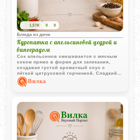
1,57K
0
0
Блюда из дичи
Куропатка с апельсиновой цедрой и
виноградом
Сок апельсинов смешивается с мясным
соком прямо в форме для запекания,
создавая густой ароматный соус с
лёгкой цитрусовой горчинкой. Сладкий
виноград рядом с горячей дичью делает
Вилка
вкус неожиданно мягким и праздничным.