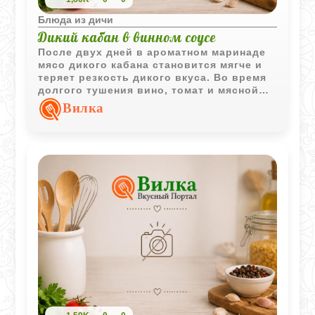
Блюда из дичи
Дикий кабан в винном соусе
После двух дней в ароматном маринаде
мясо дикого кабана становится мягче и
теряет резкость дикого вкуса. Во время
долгого тушения вино, томат и мясной
сок превращаются в густой насыщенный
Вилка
соус, который особенно хорошо
сочетается с горячим картофелем.