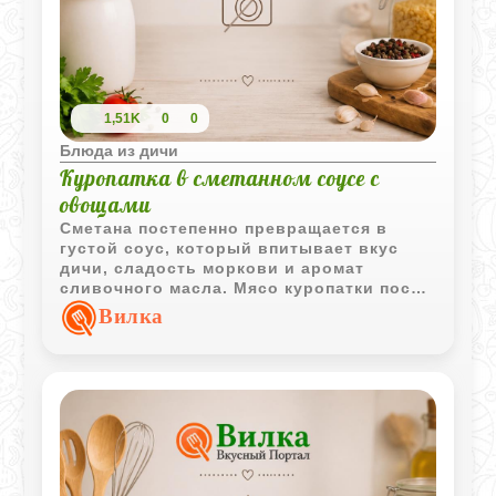
1,51K
0
0
Блюда из дичи
Куропатка в сметанном соусе с
овощами
Сметана постепенно превращается в
густой соус, который впитывает вкус
дичи, сладость моркови и аромат
сливочного масла. Мясо куропатки после
долгого томления становится мягким и
Вилка
легко отделяется от костей.