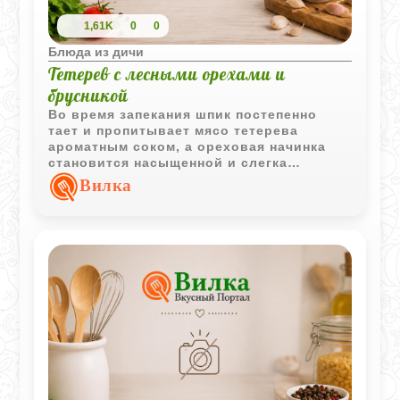
1,61K
0
0
Блюда из дичи
Тетерев с лесными орехами и
брусникой
Во время запекания шпик постепенно
тает и пропитывает мясо тетерева
ароматным соком, а ореховая начинка
становится насыщенной и слегка
сладковатой. Кислая мочёная брусника
Вилка
добавляет тот самый северный вкус, без
которого такое блюдо сложно
представить.