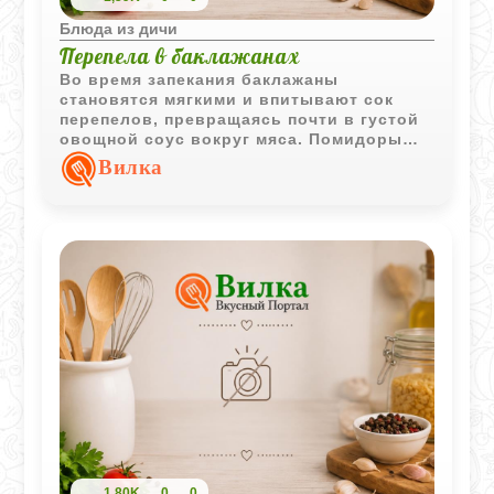
Блюда из дичи
Перепела в баклажанах
Во время запекания баклажаны
становятся мягкими и впитывают сок
перепелов, превращаясь почти в густой
овощной соус вокруг мяса. Помидоры
сверху слегка подсыхают и добавляют
Вилка
блюду лёгкую кислинку и аромат
печёных овощей.
1,80K
0
0