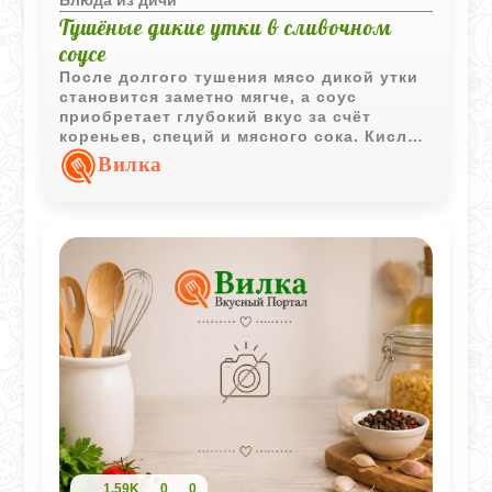
Тушёные дикие утки в сливочном
соусе
После долгого тушения мясо дикой утки
становится заметно мягче, а соус
приобретает глубокий вкус за счёт
кореньев, специй и мясного сока. Кислое
молоко делает подливу более нежной и
Вилка
слегка бархатистой, не перебивая аромат
дичи.
1,59K
0
0