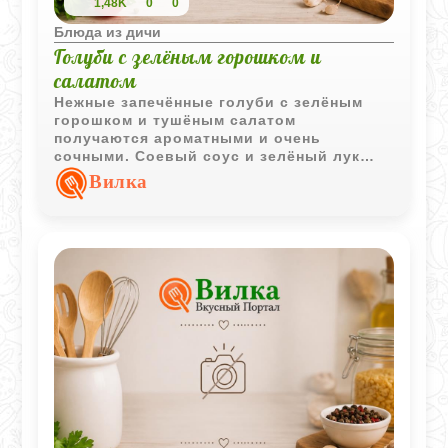
1,48K
0
0
Блюда из дичи
Голуби с зелёным горошком и
салатом
Нежные запечённые голуби с зелёным
горошком и тушёным салатом
получаются ароматными и очень
сочными. Соевый соус и зелёный лук
делают вкус блюда более насыщенным и
Вилка
выразительным.