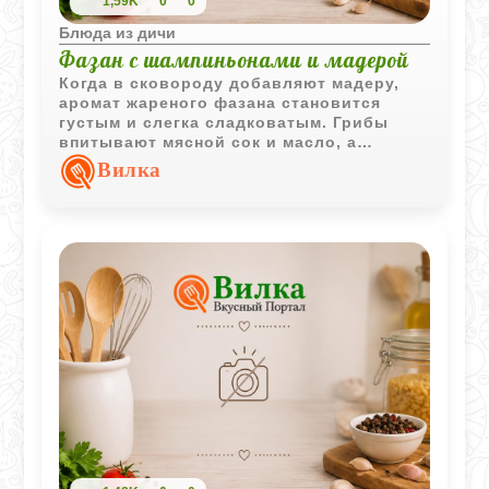
1,59K
0
0
Блюда из дичи
Фазан с шампиньонами и мадерой
Когда в сковороду добавляют мадеру,
аромат жареного фазана становится
густым и слегка сладковатым. Грибы
впитывают мясной сок и масло, а
жареный картофель завершает блюдо
Вилка
так, будто оно пришло из старой
охотничьей кухни.