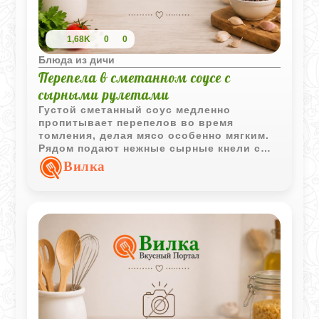
1,68K
0
0
Блюда из дичи
Перепела в сметанном соусе с
сырными рулетами
Густой сметанный соус медленно
пропитывает перепелов во время
томления, делая мясо особенно мягким.
Рядом подают нежные сырные кнели с
лёгким сливочным вкусом - они
Вилка
впитывают горячий соус не хуже свежего
хлеба.