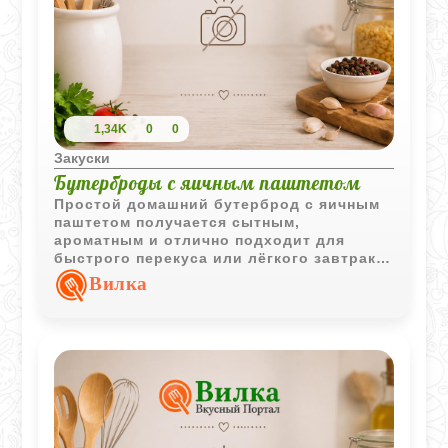
1,34K
0
0
Закуски
Бутерброды с яичным паштетом
Простой домашний бутерброд с яичным
паштетом получается сытным,
ароматным и отлично подходит для
быстрого перекуса или лёгкого завтрака.
Нежная яичная масса с горчицей и
Вилка
зелёным луком хорошо сочетается со
свежим хлебом.