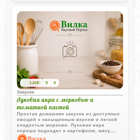
1,41K
0
0
Закуски
Луковая икра с морковью и
томатной пастой
Простая домашняя закуска из доступных
овощей с насыщенным вкусом и легкой
сладостью моркови. Луковая икра
хорошо подходит к картофелю, мясу,
свежему хлебу и холодным закускам.
Вилка