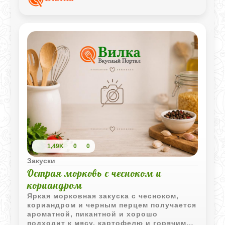
1,49K
0
0
Закуски
Острая морковь с чесноком и
кориандром
Яркая морковная закуска с чесноком,
кориандром и черным перцем получается
ароматной, пикантной и хорошо
подходит к мясу, картофелю и горячим