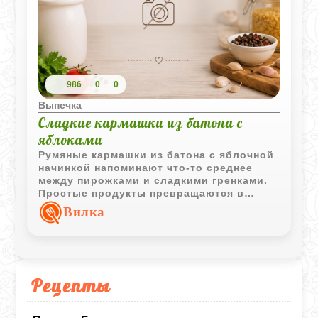
986
0
0
Выпечка
Сладкие кармашки из батона с
яблоками
Румяные кармашки из батона с яблочной
начинкой напоминают что-то среднее
между пирожками и сладкими гренками.
Простые продукты превращаются в
ароматное угощение к чаю всего за
Вилка
несколько минут.
Рецепты