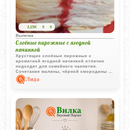
2,15K
0
0
Выпечка
Слоёные пирожные с ягодной
начинкой
Хрустящие слоёные пирожные с
ароматной ягодной начинкой отлично
подходят для семейного чаепития.
Сочетание малины, чёрной смородины и
варенья делает десерт ярким и
Лида
насыщенным по вкусу.