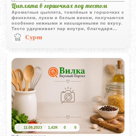
Цыплята в горшочках под тестом
Ароматные цыплята, томлёные в горшочках с
фенхелем, луком и белым вином, получаются
особенно нежными и насыщенными по вкусу.
Тесто удерживает пар внутри, благодаря
чему мясо становится сочным, а овощи -
Сурен
мягкими и пропитанными ароматами специй
и вина.
11.06.2023
1,42K
0
0