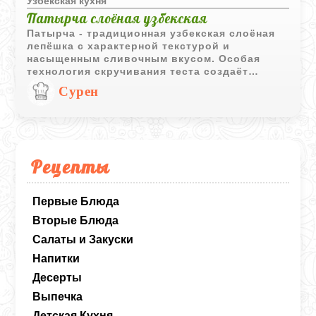
Узбекская кухня
Патырча слоёная узбекская
Патырча - традиционная узбекская слоёная
лепёшка с характерной текстурой и
насыщенным сливочным вкусом. Особая
технология скручивания теста создаёт
множество тонких слоёв, благодаря которым
Сурен
выпечка получается ароматной и аппетитной.
Рецепты
Первые Блюда
Вторые Блюда
Салаты и Закуски
Напитки
Десерты
Выпечка
Детская Кухня