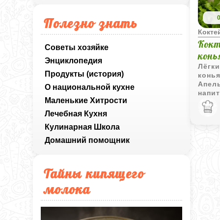
Полезно знать
Кокте
Кокт
Советы хозяйке
конь
Энциклопедия
Лёгк
Продукты (история)
конь
Апел
О национальной кухне
напит
Маленькие Хитрости
прида
оттен
Лечебная Кухня
Кулинарная Школа
Домашний помощник
Тайны кипящего
молока