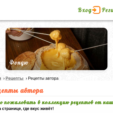
Вход
Рег
Фондю
я
›
Рецепты
› Рецепты автора
цепты автора
о пожаловать в коллекцию рецептов от наш
 странице, где вкус живёт!