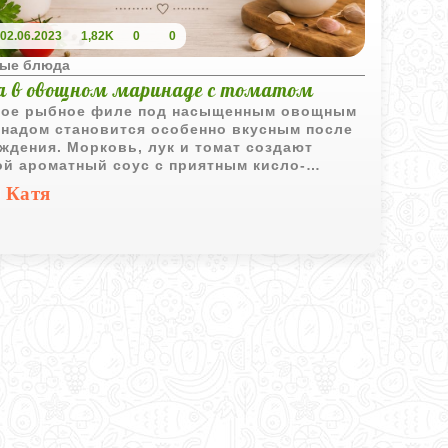
02.06.2023
1,82K
0
0
ые блюда
а в овощном маринаде с томатом
ое рыбное филе под насыщенным овощным
надом становится особенно вкусным после
ждения. Морковь, лук и томат создают
ой ароматный соус с приятным кисло-
ким вкусом.
Катя