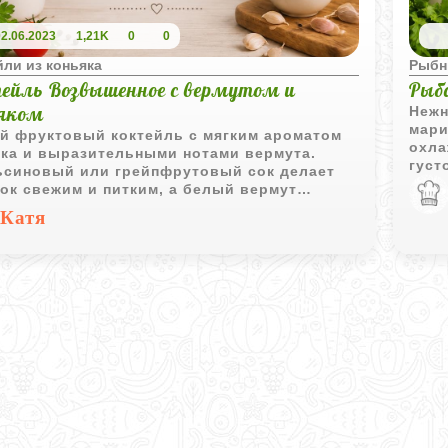
02.06.2023
1,21K
0
0
йли из коньяка
Рыбн
ейль Возвышенное с вермутом и
Рыб
яком
Нежн
мари
ий фруктовый коктейль с мягким ароматом
охла
яка и выразительными нотами вермута.
густ
ьсиновый или грейпфрутовый сок делает
слад
ок свежим и питким, а белый вермут
ёт ему более утончённый вкус и красивый
Катя
ок.