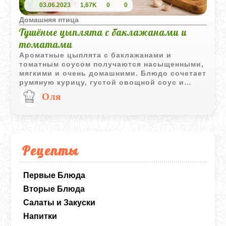
03.06.2023
1,67K
0
0
Домашняя птица
Тушёные цыплята с баклажанами и
томатами
Ароматные цыплята с баклажанами и
томатным соусом получаются насыщенными,
мягкими и очень домашними. Блюдо сочетает
румяную курицу, густой овощной соус и
свежий базилик, который добавляет яркий
Оля
завершающий аромат.
Рецепты
Первые Блюда
Вторые Блюда
Салаты и Закуски
Напитки