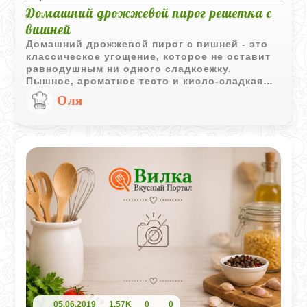
Домашний дрожжевой пирог решетка с
вишней
Домашний дрожжевой пирог с вишней - это
классическое угощение, которое не оставит
равнодушным ни одного сладкоежку.
Пышное, ароматное тесто и кисло-сладкая
начинка из вишен создают идеальное
Оля
сочетание вкусов. Приготовление такого
пирога - настоящее искусство, но результат
стоит затраченных усилий. Попробуйте
испечь его самостоятельно и убедитесь, что
домашняя выпечка намного вкуснее любой
покупной.
05.06.2019
1,57K
0
0