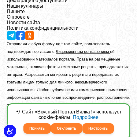
Декларация о доступности
Наши кулинары
Пишите
О проекте
Новости сайта
Политика конфиденциальности
Отправляя любую форму на этом сайте, пользователь
подтверждает согласие с
Лицензионным соглашением
об
использовании материалов портала. Права на размещённые
материалы, включая фото и текстовые рецепты, принадлежат их
авторам. Разрешается копировать рецепты и передавать их
третьим лицам только для личного, некоммерческого
использования. Любое публичное или коммерческое применение
информации сайта - включая воспроизведение, распространение,
публикацию или обработку - возможно лишь при наличии
🍪 Сайт «Вкусный Портал Вилка !» использует
предварительного письменного разрешения правообладателя.
cookie-файлы.
Подробнее
Copyright ©2026 Вкусный Портал Вилка
Сайт построен
freebrush.net
Принять
Отклонить
Настроить