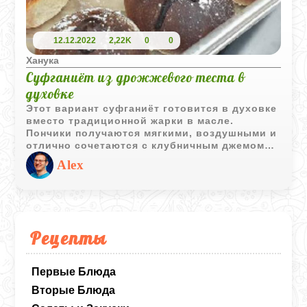
12.12.2022
2,22K
0
0
Ханука
Суфганиёт из дрожжевого теста в
духовке
Этот вариант суфганиёт готовится в духовке
вместо традиционной жарки в масле.
Пончики получаются мягкими, воздушными и
отлично сочетаются с клубничным джемом
или любимым вареньем.
Alex
Рецепты
Первые Блюда
Вторые Блюда