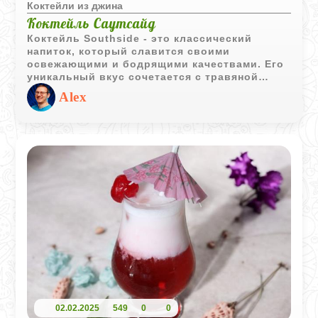
Коктейли из джина
Коктейль Саутсайд
Коктейль Southside - это классический
напиток, который славится своими
освежающими и бодрящими качествами. Его
уникальный вкус сочетается с травяной
свежестью мяты, цитрусовыми нотками
Alex
лимонного сока и ароматом джина. Этот
коктейль идеально подходит для теплых
летних вечеров. Простота и легкость в
приготовлении делают его фаворитом среди
любителей коктейлей.
02.02.2025
549
0
0