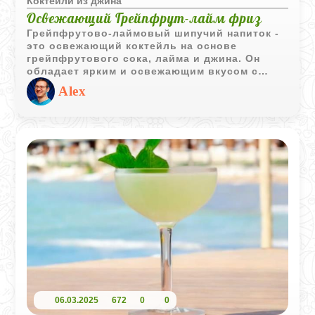
Коктейли из джина
Освежающий Грейпфрут-лайм фриз
Грейпфрутово-лаймовый шипучий напиток -
это освежающий коктейль на основе
грейпфрутового сока, лайма и джина. Он
обладает ярким и освежающим вкусом с
цитрусовыми нотками и лёгкой горечью
Alex
грейпфрута.
06.03.2025
672
0
0