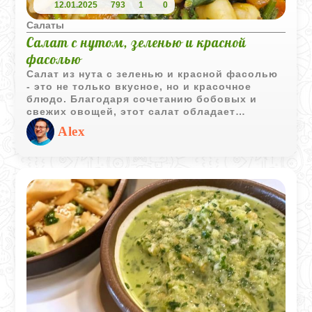
12.01.2025
793
1
0
Салаты
Салат с нутом, зеленью и красной
фасолью
Салат из нута с зеленью и красной фасолью
- это не только вкусное, но и красочное
блюдо. Благодаря сочетанию бобовых и
свежих овощей, этот салат обладает
богатым вкусом и текстурой. К тому же, он
Alex
является отличным источником белка и
клетчатки, что делает его идеальным
выбором для поддержания здорового образа
жизни.