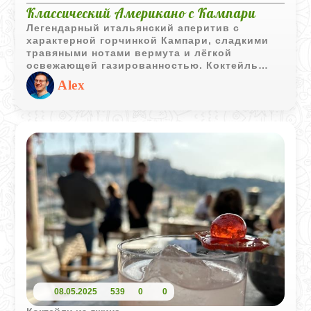
Классический Американо с Кампари
Легендарный итальянский аперитив с
характерной горчинкой Кампари, сладкими
травяными нотами вермута и лёгкой
освежающей газированностью. Коктейль
остаётся лёгким, ароматным и отлично
Alex
подходит для неспешного вечера.
08.05.2025
539
0
0