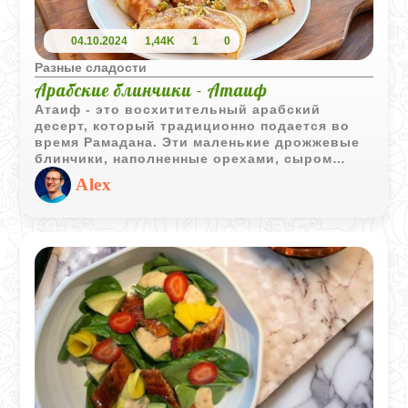
04.10.2024
1,44K
1
0
Разные сладости
Арабские блинчики - Атаиф
Атаиф - это восхитительный арабский
десерт, который традиционно подается во
время Рамадана. Эти маленькие дрожжевые
блинчики, наполненные орехами, сыром
рикотта или сливками, являются истинным
Alex
удовольствием для сладкоежек.