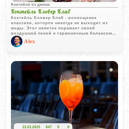
Коктейли из джина
Коктейль Кловер Клаб
Коктейль Кловер Клаб - воплощение
классики, которое никогда не выходит из
моды. Этот напиток поражает своей
воздушной пеной и гармоничным балансом
сладких и кисловатых оттенков с нежным
Alex
ягодным послевкусием. Утонченный и
изысканный, он станет украшением любого
вечера.
22.01.2025
647
0
0