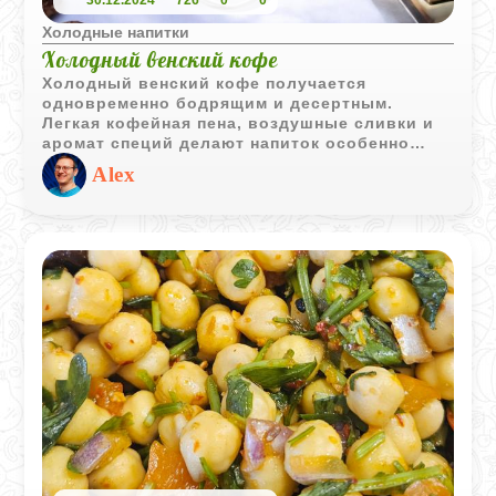
30.12.2024
726
0
0
Холодные напитки
Холодный венский кофе
Холодный венский кофе получается
одновременно бодрящим и десертным.
Легкая кофейная пена, воздушные сливки и
аромат специй делают напиток особенно
приятным в жаркий день или когда хочется
Alex
чего-то кофейного, но не слишком тяжелого.