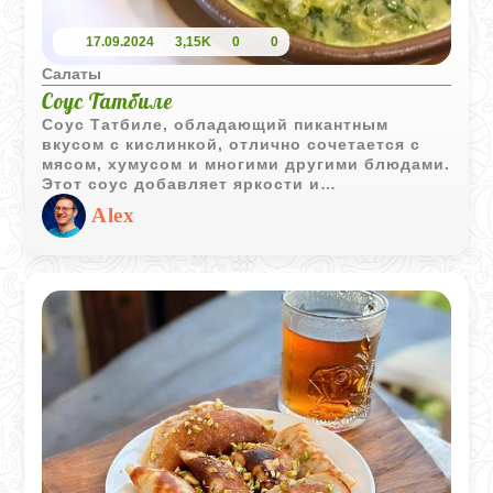
17.09.2024
3,15K
0
0
Салаты
Соус Татбиле
Соус Татбиле, обладающий пикантным
вкусом с кислинкой, отлично сочетается с
мясом, хумусом и многими другими блюдами.
Этот соус добавляет яркости и
насыщенности вкусу, делая каждое блюдо
Alex
более интересным и аппетитным.