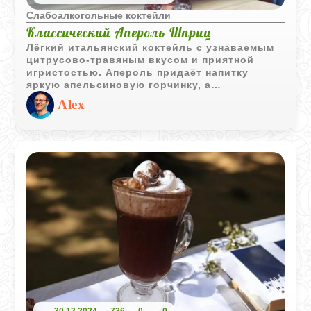
Слабоалкогольные коктейли
Классический Апероль Шприц
Лёгкий итальянский коктейль с узнаваемым
цитрусово-травяным вкусом и приятной
игристостью. Апероль придаёт напитку
яркую апельсиновую горчинку, а
охлаждённое просекко делает его свежим и
Alex
очень питким. Идеальный вариант для
неспешного вечера или летнего аперитива.