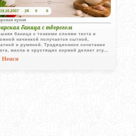
19.10.2007
2K
0
0
рская кухня
гарская баница с творогом
шняя баница с тонкими слоями теста и
ожной начинкой получается сытной,
атной и румяной. Традиционное сочетание
ога, масла и хрустящих коржей делает эту
чку особенно привлекательной к чаю или
Ненси
чным напиткам.