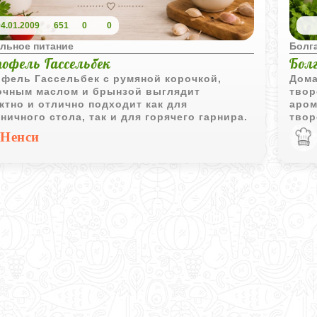
04.01.2009
651
0
0
льное питание
Болга
офель Гассельбек
Бол
фель Гассельбек с румяной корочкой,
Дома
очным маслом и брынзой выглядит
твор
тно и отлично подходит как для
аром
ничного стола, так и для горячего гарнира.
твор
выпе
Ненси
моло