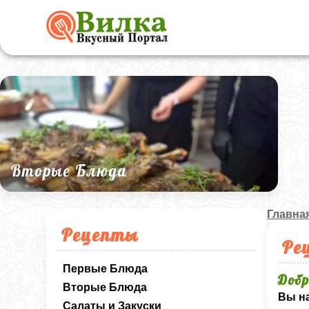
Вторые Блюда
Главна
Рецепты
Ре
Первые Блюда
Добр
Вторые Блюда
Вы на
Салаты и Закуски