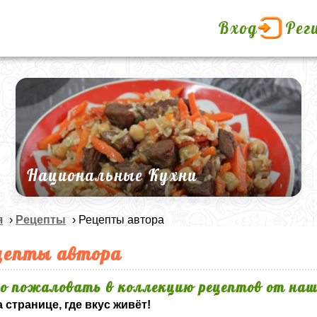
Вход
Рег
Национальные Кухни
я
›
Рецепты
› Рецепты автора
цепты автора
о пожаловать в коллекцию рецептов от наш
 странице, где вкус живёт!