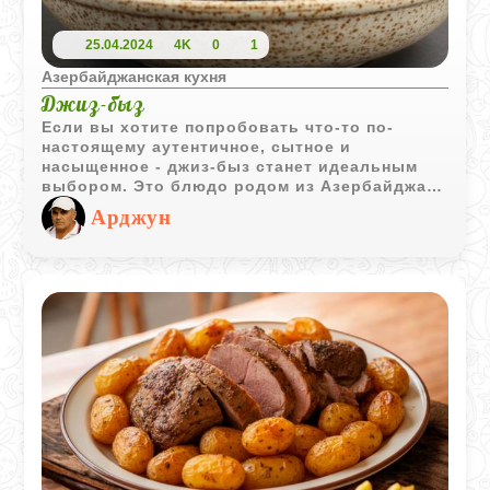
25.04.2024
4K
0
1
Азербайджанская кухня
Джиз-быз
Если вы хотите попробовать что-то по-
настоящему аутентичное, сытное и
насыщенное - джиз-быз станет идеальным
выбором. Это блюдо родом из Азербайджана
и Средней Азии, где умение готовить из
Арджун
субпродуктов считается искусством. Джиз-
быз - это не просто жаркое, это
гастрономическое путешествие в культуру,
где ценят каждый кусочек мяса.