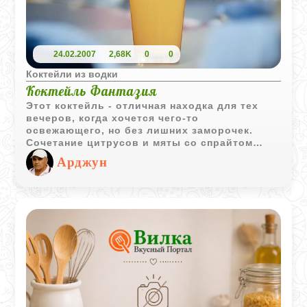
24.02.2007
2,68K
0
0
Коктейли из водки
Коктейль Фантазия
Этот коктейль - отличная находка для тех
вечеров, когда хочется чего-то
освежающего, но без лишних заморочек.
Сочетание цитрусов и мяты со спрайтом
дает ту самую «искринку», а водка делает
Арджун
вкус более серьезным, при этом она почти не
чувствуется за фруктовой основой.