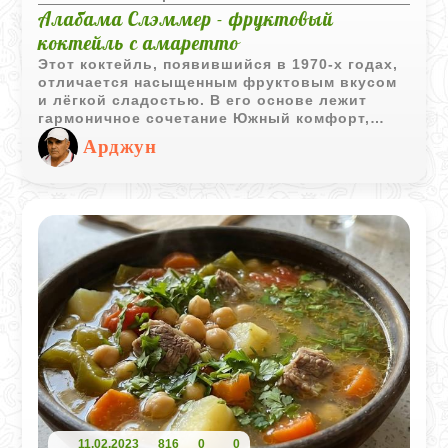
Алабама Слэммер - фруктовый
коктейль с амаретто
Этот коктейль, появившийся в 1970-х годах,
отличается насыщенным фруктовым вкусом
и лёгкой сладостью. В его основе лежит
гармоничное сочетание Южный комфорт,
амаретто, сливовой джин и апельсинового
Арджун
сока. Его можно подать как классический
напиток в бокале или в виде шота для
вечеринок.
11.02.2023
816
0
0