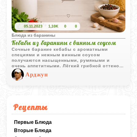
05.11.2023
1,10K
0
0
Блюда из баранины
Кебабы из баранины с винным соусом
Сочные барание кебабы с ароматными
специями и нежным винным соусом
получаются насыщенными, румяными и
очень аппетитными. Лёгкий грибной оттенок
соуса отлично дополняет мясо и делает
Арджун
блюдо особенно выразительным.
Рецепты
Первые Блюда
Вторые Блюда