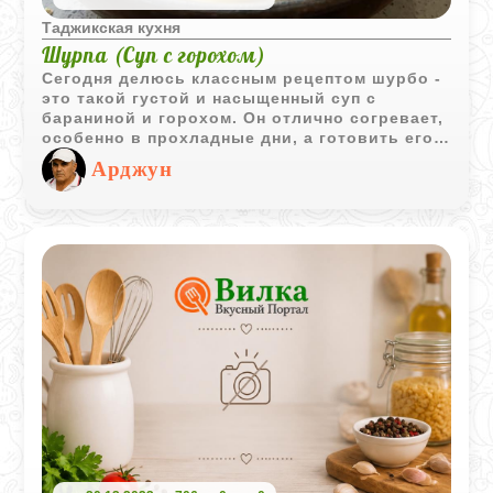
Таджикская кухня
Шурпа (Суп с горохом)
Сегодня делюсь классным рецептом шурбо -
это такой густой и насыщенный суп с
бараниной и горохом. Он отлично согревает,
особенно в прохладные дни, а готовить его
одно удовольствие. Вкус получается по-
Арджун
настоящему домашним, наваристым, а мясо
буквально тает во рту.