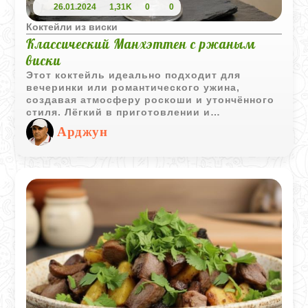
26.01.2024
1,31K
0
0
Коктейли из виски
Классический Манхэттен с ржаным
виски
Этот коктейль идеально подходит для
вечеринки или романтического ужина,
создавая атмосферу роскоши и утончённого
стиля. Лёгкий в приготовлении и
подаваемый охлаждённым, этот
Арджун
классический коктейль прекрасно сочетается
с множеством блюд, добавляя элегантность
вашему столу.