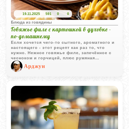
19.11.2025
591
0
0
Блюда из говядины
Говяжье филе с картошкой в духовке -
по-домашнему
Если хочется чего-то сытного, ароматного и
настоящего - этот рецепт как раз то, что
нужно. Нежное говяжье филе, запечённое с
чесноком и горчицей, плюс румяная
картошка - всё просто, но очень вкусно.
Арджун