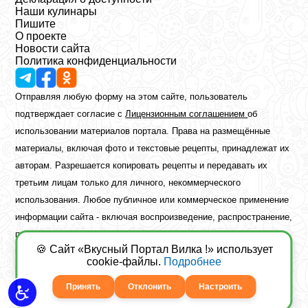
Наши кулинары
Пишите
О проекте
Новости сайта
Политика конфиденциальности
Отправляя любую форму на этом сайте, пользователь
подтверждает согласие с
Лицензионным соглашением
об
использовании материалов портала. Права на размещённые
материалы, включая фото и текстовые рецепты, принадлежат их
авторам. Разрешается копировать рецепты и передавать их
третьим лицам только для личного, некоммерческого
использования. Любое публичное или коммерческое применение
информации сайта - включая воспроизведение, распространение,
публикацию или обработку - возможно лишь при наличии
🍪 Сайт «Вкусный Портал Вилка !» использует
предварительного письменного разрешения правообладателя.
cookie-файлы.
Подробнее
Copyright ©2026 Вкусный Портал Вилка
Сайт построен
freebrush.net
Принять
Отклонить
Настроить