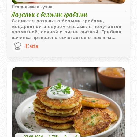
Итальянская кухня
Лазаньи с белыми грибами
Слоистая лазанья с белыми грибами,
моцареллой и соусом бешамель получается
ароматной, сочной и очень сытной. Грибная
начинка прекрасно сочетается с нежным
соусом и расплавленным сыром, создавая
Estia
классическое блюдо итальянской кухни.