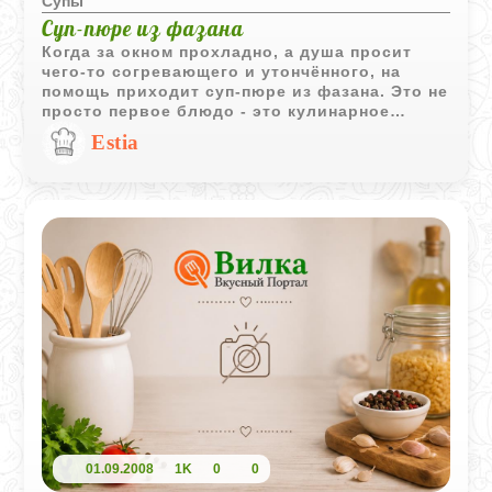
Супы
Суп-пюре из фазана
Когда за окном прохладно, а душа просит
чего-то согревающего и утончённого, на
помощь приходит суп-пюре из фазана. Это не
просто первое блюдо - это кулинарное
путешествие в мир насыщенных вкусов,
Estia
бархатной текстуры и благородной
простоты. Фазан, сливки, коренья и немного
терпения - вот всё, что нужно, чтобы создать
настоящий гастрономический уют.
01.09.2008
1K
0
0