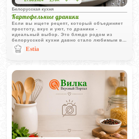
27.08.2024
1,76K
0
0
Белорусская кухня
Картофельные драники
Если вы ищете рецепт, который объединяет
простоту, вкус и уют, то драники -
идеальный выбор. Это блюдо родом из
белорусской кухни давно стало любимым во
многих странах. Хрустящие снаружи, нежные
Estia
внутри, они идеально сочетаются со
сметаной, зеленью или даже с пикантным
соусом.