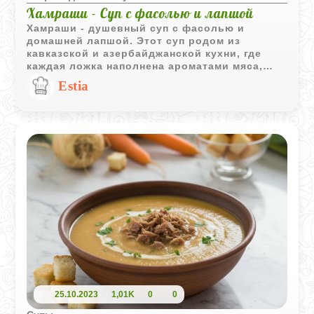
Хамраши - Суп с фасолью и лапшой
Хамраши - душевный суп с фасолью и
домашней лапшой. Этот суп родом из
кавказской и азербайджанской кухни, где
каждая ложка наполнена ароматами мяса,
специй и домашнего уюта. Он сочетает в
Estia
себе нежные мясные шарики, мягкую фасоль,
свежую зелень и лапшу, приготовленную
вручную - всё то, что делает еду по-
настоящему живой.
25.10.2023
1,01K
0
0