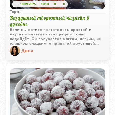
18.09.2025
1,81K
0
0
Торты
Воздушный творожный чизкейк в
духовке
Если вы хотите приготовить простой и
вкусный чизкейк - этот рецепт точно
подойдёт. Он получается мягким, лёгким, не
слишком сладким, с приятной хрустящей
основой. Готовить его несложно, нужно лишь
Дина
немного аккуратности. А результат порадует:
десерт отлично смотрится на столе и
идеально подходит для уютного завтрака с
чашкой кофе.