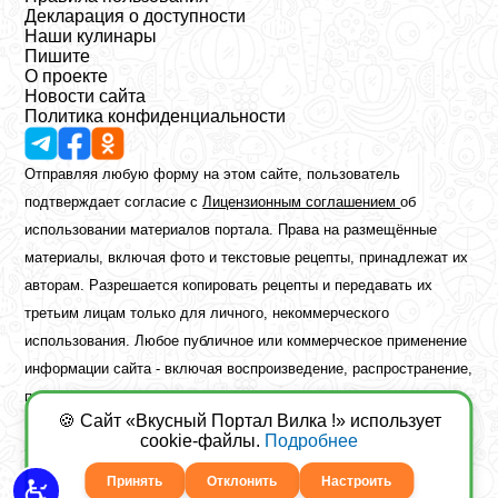
Декларация о доступности
Наши кулинары
Пишите
О проекте
Новости сайта
Политика конфиденциальности
Отправляя любую форму на этом сайте, пользователь
подтверждает согласие с
Лицензионным соглашением
об
использовании материалов портала. Права на размещённые
материалы, включая фото и текстовые рецепты, принадлежат их
авторам. Разрешается копировать рецепты и передавать их
третьим лицам только для личного, некоммерческого
использования. Любое публичное или коммерческое применение
информации сайта - включая воспроизведение, распространение,
публикацию или обработку - возможно лишь при наличии
🍪 Сайт «Вкусный Портал Вилка !» использует
предварительного письменного разрешения правообладателя.
cookie-файлы.
Подробнее
Copyright ©2026 Вкусный Портал Вилка
Сайт построен
freebrush.net
Принять
Отклонить
Настроить