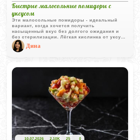
Быстрые малосольные помидоры с
уксусом
Эти малосольные помидоры - идеальный
вариант, когда хочется получить
насыщенный вкус без долгого ожидания и
без стерилизации. Лёгкая кислинка от уксуса
делает их плотными, ароматными и
Дина
напоминающими маринованные, но при этом
они готовы уже через 2-3 дня. Отлично
подходят к мясу, картофелю, бутербродам
или просто как самостоятельная закуска.
10.07.2026
2,10K
25
0