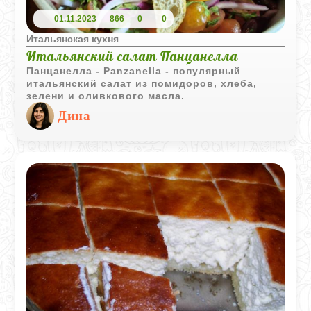
01.11.2023
866
0
0
Итальянская кухня
Итальянский салат Панцанелла
Панцанелла - Panzanella - популярный
итальянский салат из помидоров, хлеба,
зелени и оливкового масла.
Дина