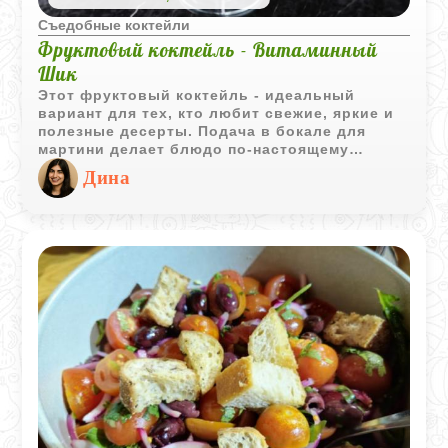
Съедобные коктейли
Фруктовый коктейль - Витаминный
Шик
Этот фруктовый коктейль - идеальный
вариант для тех, кто любит свежие, яркие и
полезные десерты. Подача в бокале для
мартини делает блюдо по‑настоящему
праздничным, а сочетание хрустящего
Дина
яблока, сочных дынь, сладкой клубники и
рубиновых зёрен граната превращает его в
маленькое произведение искусства. Такой
фруктовый коктейль отлично подойдёт для
ужина, фуршета, романтического вечера или
летней вечеринки.