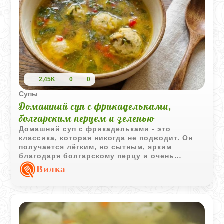
2,45K
0
0
Супы
Домашний суп с фрикадельками,
болгарским перцем и зеленью
Домашний суп с фрикадельками - это
классика, которая никогда не подводит. Он
получается лёгким, но сытным, ярким
благодаря болгарскому перцу и очень
ароматным за счёт свежей зелени. Такой суп
Вилка
любят дети и взрослые, а готовится он
быстро и без лишних хлопот. Идеальный
вариант для будничного обеда или тёплого
семейного ужина.