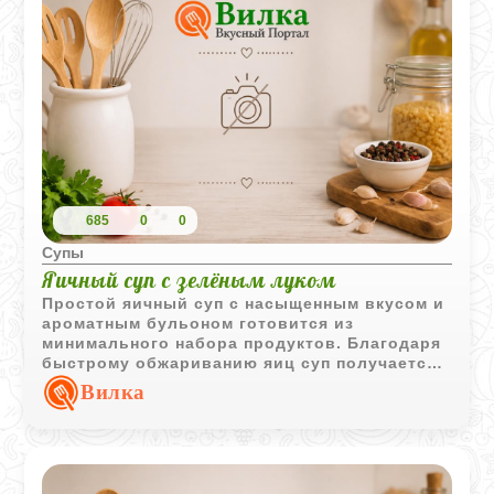
685
0
0
Супы
Яичный суп с зелёным луком
Простой яичный суп с насыщенным вкусом и
ароматным бульоном готовится из
минимального набора продуктов. Благодаря
быстрому обжариванию яиц суп получается
необычным, с мягкой текстурой и ярким
Вилка
домашним вкусом.