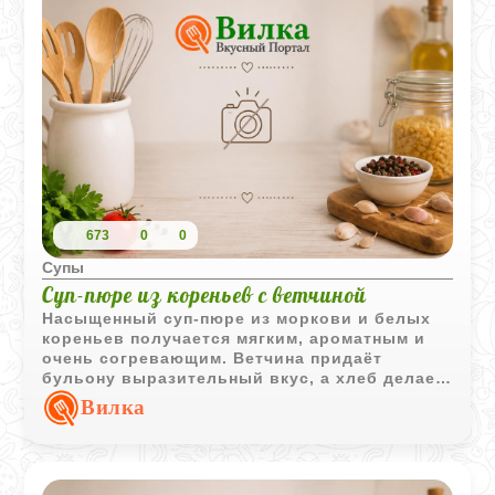
673
0
0
Супы
Суп-пюре из кореньев с ветчиной
Насыщенный суп-пюре из моркови и белых
кореньев получается мягким, ароматным и
очень согревающим. Ветчина придаёт
бульону выразительный вкус, а хлеб делает
текстуру супа более бархатистой.
Вилка