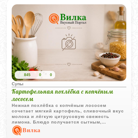
845
0
0
Супы
Картофельная похлёбка с копчёным
лососем
Нежная похлёбка с копчёным лососем
сочетает мягкий картофель, сливочный вкус
молока и лёгкую цитрусовую свежесть
лимона. Блюдо получается сытным,
ароматным и очень уютным.
Вилка