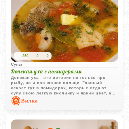
850
0
0
Супы
Донская уха с помидорами
Донская уха - это история не только про
рыбу, но и про южное солнце. Главный
секрет тут в помидорах, которые отдают
супу свою легкую кислинку и яркий цвет, а
потом практически исчезают, оставляя
Вилка
только чистый сок. Получается очень легкое,
но при этом насыщенное блюдо. И
обязательно добавьте кусочек сливочного
масла в самом конце - он делает вкус
бульона по-настоящему благородным и