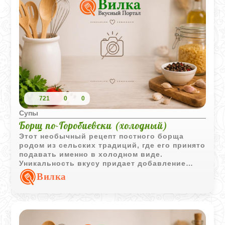
мягким. Идеально для легкого обеда.
721
0
0
Супы
Борщ по-Горобиевски (холодный)
Этот необычный рецепт постного борща
родом из сельских традиций, где его принято
подавать именно в холодном виде.
Уникальность вкусу придает добавление
кильки в томате, которая делает блюдо
Вилка
наваристым и оригинальным, заменяя
привычное мясо.