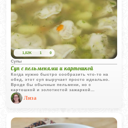
1,02K
1
0
Супы
Суп с пельменями и картошкой
Когда нужно быстро сообразить что-то на
обед, этот суп выручает просто идеально.
Вроде бы обычные пельмени, но с
картошкой и золотистой зажаркой
получается полноценное первое блюдо -
Лиза
сытное и очень домашнее. Отличный
вариант, когда хочется простоты и тепла без
лишних хлопот на кухне.