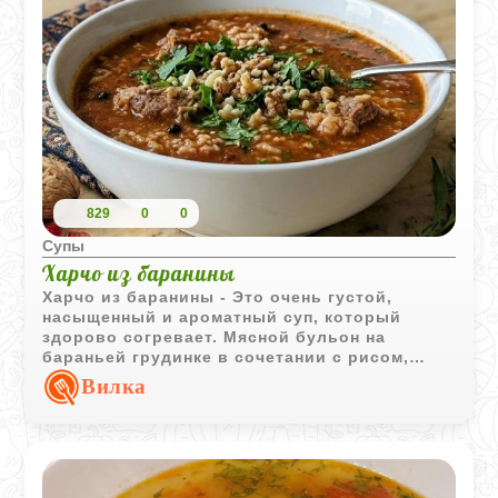
829
0
0
Супы
Харчо из баранины
Харчо из баранины - Это очень густой,
насыщенный и ароматный суп, который
здорово согревает. Мясной бульон на
бараньей грудинке в сочетании с рисом,
чесноком и грецкими орехами дает тот
Вилка
самый неповторимый домашний вкус.
Готовить не так уж сложно, а результат точно
порадует.