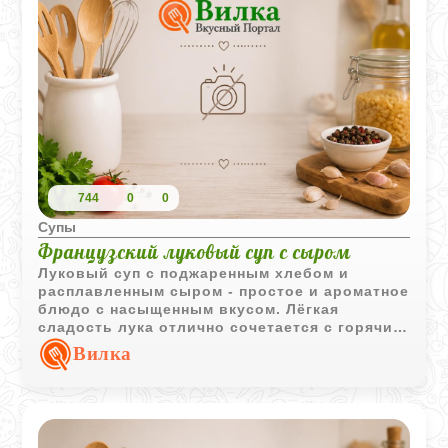
744
0
0
Супы
Французский луковый суп с сыром
Луковый суп с поджаренным хлебом и
расплавленным сыром - простое и ароматное
блюдо с насыщенным вкусом. Лёгкая
сладость лука отлично сочетается с горячим
бульоном и хрустящими гренками.
Вилка