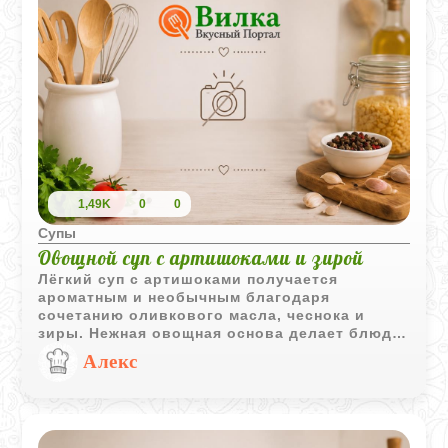
1,49K
0
0
Супы
Овощной суп с артишоками и зирой
Лёгкий суп с артишоками получается
ароматным и необычным благодаря
сочетанию оливкового масла, чеснока и
зиры. Нежная овощная основа делает блюдо
одновременно сытным и свежим на вкус.
Алекс