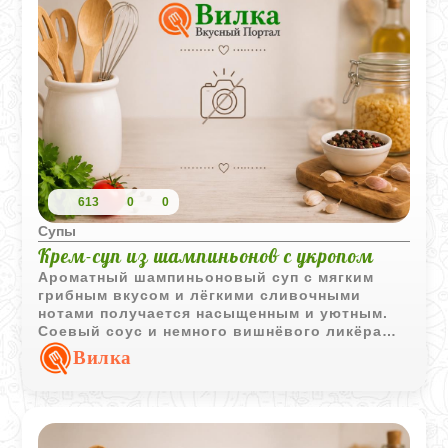
613
0
0
Супы
Крем-суп из шампиньонов с укропом
Ароматный шампиньоновый суп с мягким
грибным вкусом и лёгкими сливочными
нотами получается насыщенным и уютным.
Соевый соус и немного вишнёвого ликёра
делают вкус глубже и интереснее.
Вилка