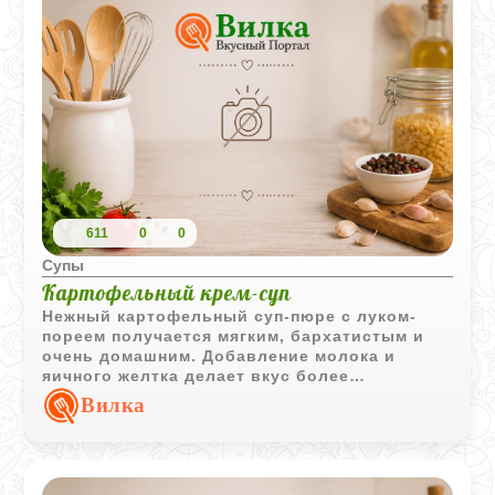
611
0
0
Супы
Картофельный крем-суп
Нежный картофельный суп-пюре с луком-
пореем получается мягким, бархатистым и
очень домашним. Добавление молока и
яичного желтка делает вкус более
сливочным и деликатным.
Вилка