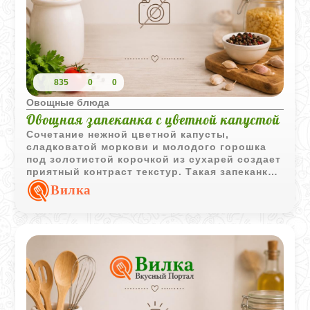
835
0
0
Овощные блюда
Овощная запеканка с цветной капустой
Сочетание нежной цветной капусты,
сладковатой моркови и молодого горошка
под золотистой корочкой из сухарей создает
приятный контраст текстур. Такая запеканка
прекрасно подходит как для неспешного
Вилка
семейного завтрака, так и для полезного
ужина, сохраняя максимум вкуса и пользы
сезонных овощей.