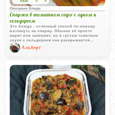
4,82K
0
0
Овощные блюда
Спаржа в томатном соусе с луком и
сельдереем
Это блюдо - отличный способ по-новому
взглянуть на спаржу. Обычно её просто
жарят или запекают, но в густом томатном
соусе с сельдереем она раскрывается
совсем иначе. Получается такая сочная,
Альберт
пряная закуска, которая хороша и как гарнир
к мясу, и сама по себе. Готовится всё
достаточно быстро, а на столе выглядит
очень ярко и аппетитно. Классно, что её
можно есть и холодной, как овощную закуску
- вкус от этого только выигрывает.