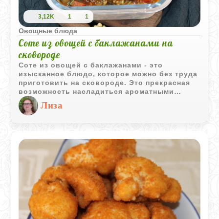
3,12K
1
1
Овощные блюда
Соте из овощей с баклажанами на
сковороде
Соте из овощей с баклажанами - это
изысканное блюдо, которое можно без труда
приготовить на сковороде. Это прекрасная
возможность насладиться ароматными
овощами и баклажанами, обжаренными до
Лиза
золотистой корочки, при этом сохраняя их
питательные качества и мягкий вкус.