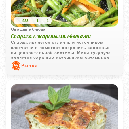
923
1
1
Овощные блюда
Спаржа с жареными овощами
Спаржа является отличным источником
клетчатки и помогает сохранить здоровье
пищеварительной системы. Мини кукуруза
является хорошим источником витаминов и
минералов, таких как витамин С и магний.
Вилка
Молодая морковь снижает уровень
холестерина и улучшает здоровье глаз.