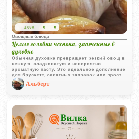
2,08K
0
0
Овощные блюда
Целые головки чеснока, запеченные в
духовке
Обычная духовка превращает резкий овощ в
нежную, сладковатую и невероятно
ароматную пасту. Это идеальное дополнение
для брускетт, салатных заправок или просто
чтобы намазать на свежий хлеб. Готовится
Альберт
все элементарно, а результат получается
восхитительным.