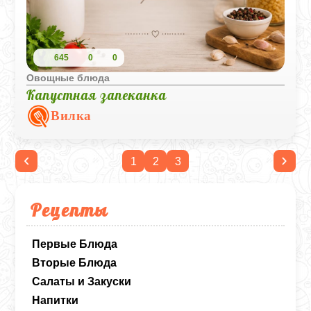
645
0
0
Овощные блюда
Капустная запеканка
Вилка
‹
›
1
2
3
Рецепты
Первые Блюда
Вторые Блюда
Салаты и Закуски
Напитки