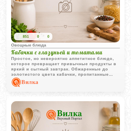
851
0
0
Овощные блюда
Кабачки с глазуньей и томатами
Простое, но невероятно аппетитное блюдо,
которое превращает привычные продукты в
яркий и сытный завтрак. Обжаренные до
золотистого цвета кабачки, пропитанные
ароматом чеснока, в сочетании с сочными
Вилка
томатами и нежной яичницей создают
идеальный баланс вкусов.