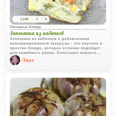
1,15K
1
0
Овощные блюда
Запеканка из кабачков
Запеканка из кабачков с добавлением
консервированной кукурузы - это вкусное и
простое блюдо, которое отлично подойдет
для семейного ужина. Сочетание нежного
кабачка и сладкой кукурузы создает
Лида
гармоничный вкус, который наверняка
понравится всем членам семьи.
Приготовление не займет много времени, а
результат точно превзойдет все ожидания.