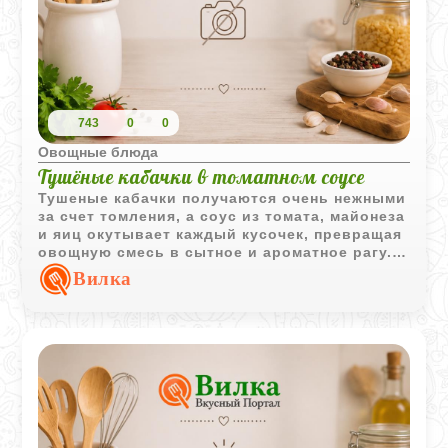
743
0
0
Овощные блюда
Тушёные кабачки в томатном соусе
Тушеные кабачки получаются очень нежными
за счет томления, а соус из томата, майонеза
и яиц окутывает каждый кусочек, превращая
овощную смесь в сытное и ароматное рагу.
Чеснок придает легкую пикантность, делая
Вилка
вкус более глубоким и выразительным.