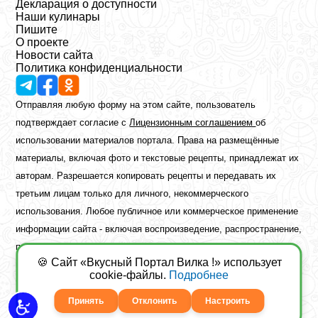
Декларация о доступности
Наши кулинары
Пишите
О проекте
Новости сайта
Политика конфиденциальности
Отправляя любую форму на этом сайте, пользователь
подтверждает согласие с
Лицензионным соглашением
об
использовании материалов портала. Права на размещённые
материалы, включая фото и текстовые рецепты, принадлежат их
авторам. Разрешается копировать рецепты и передавать их
третьим лицам только для личного, некоммерческого
использования. Любое публичное или коммерческое применение
информации сайта - включая воспроизведение, распространение,
публикацию или обработку - возможно лишь при наличии
🍪 Сайт «Вкусный Портал Вилка !» использует
предварительного письменного разрешения правообладателя.
cookie-файлы.
Подробнее
Copyright ©2026 Вкусный Портал Вилка
Сайт построен
freebrush.net
Принять
Отклонить
Настроить