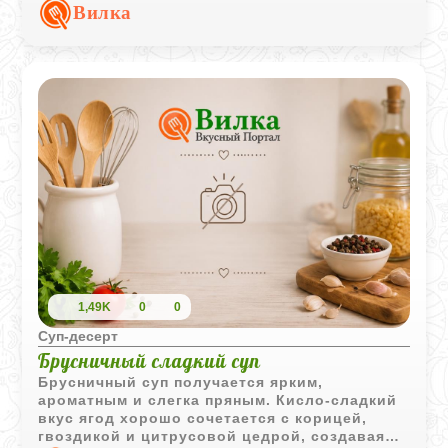
корица делает вкус особенно уютным.
Вилка
1,49K
0
0
Суп‑десерт
Брусничный сладкий суп
Брусничный суп получается ярким,
ароматным и слегка пряным. Кисло-сладкий
вкус ягод хорошо сочетается с корицей,
гвоздикой и цитрусовой цедрой, создавая