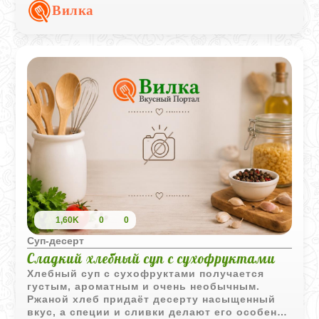
необычный и очень уютный десерт.
Вилка
1,60K
0
0
Суп‑десерт
Сладкий хлебный суп с сухофруктами
Хлебный суп с сухофруктами получается
густым, ароматным и очень необычным.
Ржаной хлеб придаёт десерту насыщенный
вкус, а специи и сливки делают его особенно