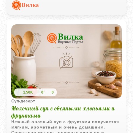
уютным и домашним.
Вилка
1,50K
0
0
Суп‑десерт
Молочный суп с овсяными хлопьями и
фруктами
Нежный овсяный суп с фруктами получается
мягким, ароматным и очень домашним.
Сочетание молока, овсяных хлопьев и