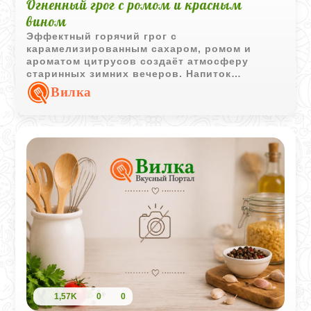
Огненный грог с ромом и красным
вином
Эффектный горячий грог с
карамелизированным сахаром, ромом и
ароматом цитрусов создаёт атмосферу
старинных зимних вечеров. Напиток
получается насыщенным, пряным и очень
Вилка
согревающим.
1,57K
0
0