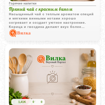
Горячие напитки
Пряный чай с красным вином
Насыщенный чай с теплым ароматом специй
и мягкими винными нотами хорошо
согревает и создает уютное настроение.
Корица и гвоздика делают вкус более
глубоким, а горячее красное вино добавляет
Вилка
напитку бархатистую терпкость.
1,41K
0
0