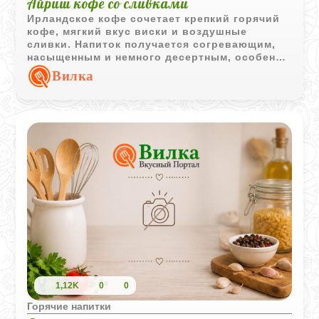
Айриш кофе со сливками
Ирландское кофе сочетает крепкий горячий
кофе, мягкий вкус виски и воздушные
сливки. Напиток получается согревающим,
насыщенным и немного десертным, особенно
если подать его с хрустящим печеньем.
Вилка
1,12K
0
0
Горячие напитки