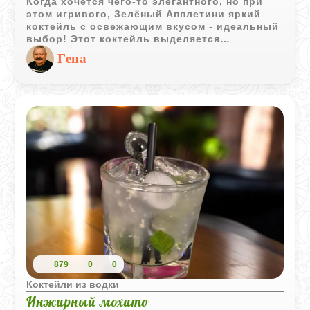
Когда хочется чего-то элегантного, но при
этом игривого, Зелёный Апплетини яркий
коктейль с освежающим вкусом - идеальный
выбор! Этот коктейль выделяется
насыщенным зелёным оттенком и ярким
Гена
яблочным ароматом, который моментально
освежает и пробуждает вкусовые рецепторы.
879
0
0
Коктейли из водки
Инжирный мохито