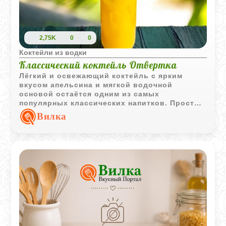
2,75K
0
0
Коктейли из водки
Классический коктейль Отвертка
Лёгкий и освежающий коктейль с ярким
вкусом апельсина и мягкой водочной
основой остаётся одним из самых
популярных классических напитков. Простое
сочетание ингредиентов делает его
Вилка
универсальным для любой вечеринки.