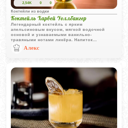
2,54K
0
0
Коктейли из водки
Коктейль Харвей Уоллбангер
Легендарный коктейль с ярким
апельсиновым вкусом, мягкой водочной
основой и узнаваемыми ванильно-
травяными нотами ликёра. Напиток
получается освежающим, насыщенным и
Алекс
очень лёгким в подаче.