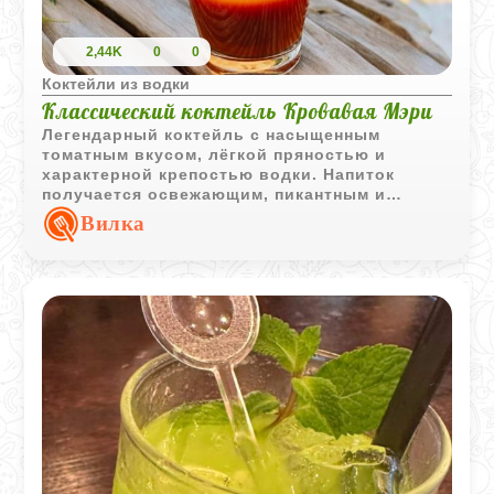
2,44K
0
0
Коктейли из водки
Классический коктейль Кровавая Мэри
Легендарный коктейль с насыщенным
томатным вкусом, лёгкой пряностью и
характерной крепостью водки. Напиток
получается освежающим, пикантным и
отлично подходит для любителей ярких
Вилка
вкусов.