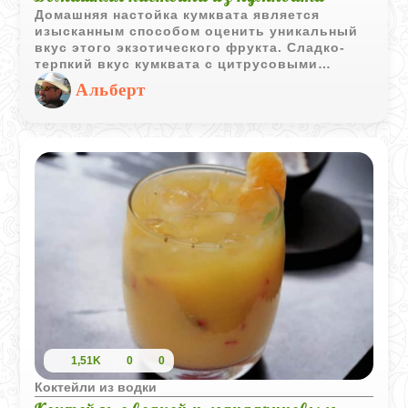
Домашняя настойка кумквата является
изысканным способом оценить уникальный
вкус этого экзотического фрукта. Сладко-
терпкий вкус кумквата с цитрусовыми
нотами прекрасно подходит для создания
Альберт
элегантного напитка, который удивит и
порадует вас и ваших гостей.
1,51K
0
0
Коктейли из водки