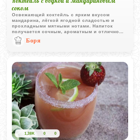
Коктейль с водкой и мандариновым
соком
Освежающий коктейль с ярким вкусом
мандарина, лёгкой ягодной сладостью и
прохладными мятными нотами. Напиток
получается сочным, ароматным и отлично
подходит для тёплого вечера или
Боря
праздничной подачи.
1,38K
0
0