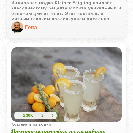
Инжировая водка Kleiner Feigling придаёт
классическому рецепту Мохито уникальный и
освежающий оттенок. Этот коктейль с
мятным гладким послевкусием идеально
подходит для начала летнего сезона,
Гена
подчёркивая и дополняя вкус инжировой
водки.
1,36K
1
0
Коктейли из водки
Домашняя настойка из кумквата