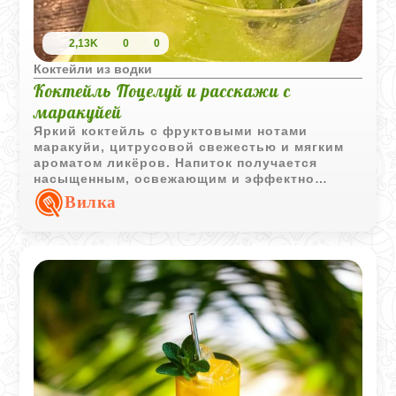
2,13K
0
0
Коктейли из водки
Коктейль Поцелуй и расскажи с
маракуйей
Яркий коктейль с фруктовыми нотами
маракуйи, цитрусовой свежестью и мягким
ароматом ликёров. Напиток получается
насыщенным, освежающим и эффектно
выглядит благодаря голубому кюрасо.
Вилка