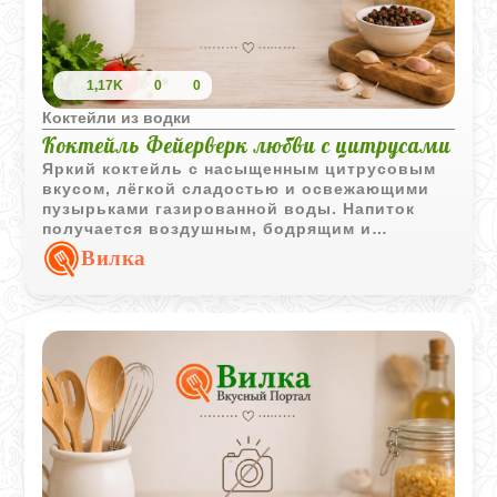
1,17K
0
0
Коктейли из водки
Коктейль Фейерверк любви с цитрусами
Яркий коктейль с насыщенным цитрусовым
вкусом, лёгкой сладостью и освежающими
пузырьками газированной воды. Напиток
получается воздушным, бодрящим и
эффектно пенится при подаче.
Вилка