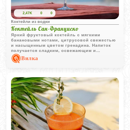
2,47K
0
0
Коктейли из водки
Коктейль Сан-Франциско
Яркий фруктовый коктейль с мягкими
банановыми нотами, цитрусовой свежестью
и насыщенным цветом гренадина. Напиток
получается сладким, освежающим и
эффектно выглядит в высоком бокале.
Вилка