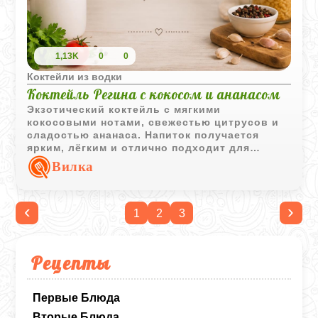
1,13K
0
0
Коктейли из водки
Коктейль Регина с кокосом и ананасом
Экзотический коктейль с мягкими
кокосовыми нотами, свежестью цитрусов и
сладостью ананаса. Напиток получается
ярким, лёгким и отлично подходит для
летней подачи.
Вилка
‹
›
1
2
3
Рецепты
Первые Блюда
Вторые Блюда