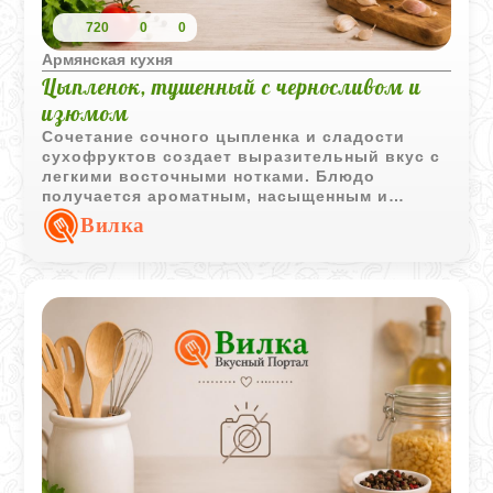
720
0
0
Армянская кухня
Цыпленок, тушенный с черносливом и
изюмом
Сочетание сочного цыпленка и сладости
сухофруктов создает выразительный вкус с
легкими восточными нотками. Блюдо
получается ароматным, насыщенным и
отлично подходит для семейного обеда или
Вилка
ужина.