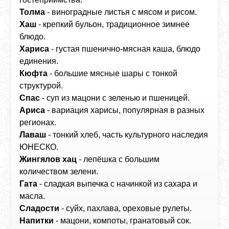
Толма
- виноградные листья с мясом и рисом.
Хаш
- крепкий бульон, традиционное зимнее
блюдо.
Хариса
- густая пшенично‑мясная каша, блюдо
единения.
Кюфта
- большие мясные шары с тонкой
структурой.
Спас
- суп из мацони с зеленью и пшеницей.
Ариса
- вариация харисы, популярная в разных
регионах.
Лаваш
- тонкий хлеб, часть культурного наследия
ЮНЕСКО.
Жингялов хац
- лепёшка с большим
количеством зелени.
Гата
- сладкая выпечка с начинкой из сахара и
масла.
Сладости
- суйх, пахлава, ореховые рулеты.
Напитки
- мацони, компоты, гранатовый сок.