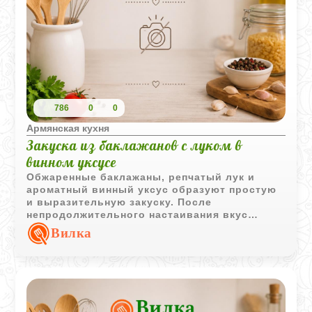
786
0
0
Армянская кухня
Закуска из баклажанов с луком в
винном уксусе
Обжаренные баклажаны, репчатый лук и
ароматный винный уксус образуют простую
и выразительную закуску. После
непродолжительного настаивания вкус
становится более насыщенным и
Вилка
гармоничным.