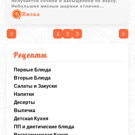
получается сочной и насыщенной по вкусу.
Небольшие мясные шарики отлично
сочетаются с различными гарнирами и
Вилка
свежей зеленью.
‹
›
1
2
3
Рецепты
Первые Блюда
Вторые Блюда
Салаты и Закуски
Напитки
Десерты
Выпечка
Детская Кухня
ПП и диетические блюда
Вегетарианская Кухня