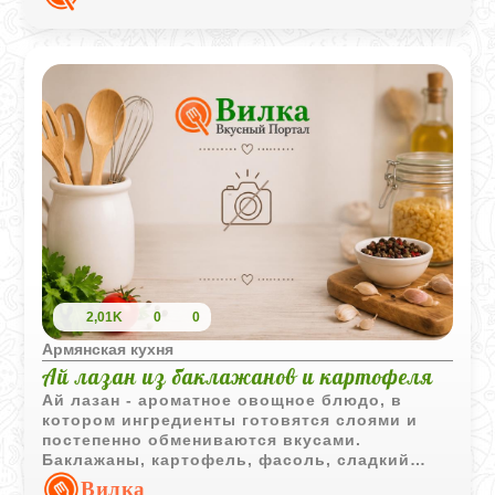
ингредиента.
2,01K
0
0
Армянская кухня
Ай лазан из баклажанов и картофеля
Ай лазан - ароматное овощное блюдо, в
котором ингредиенты готовятся слоями и
постепенно обмениваются вкусами.
Баклажаны, картофель, фасоль, сладкий
перец и зелень создают насыщенное и яркое
Вилка