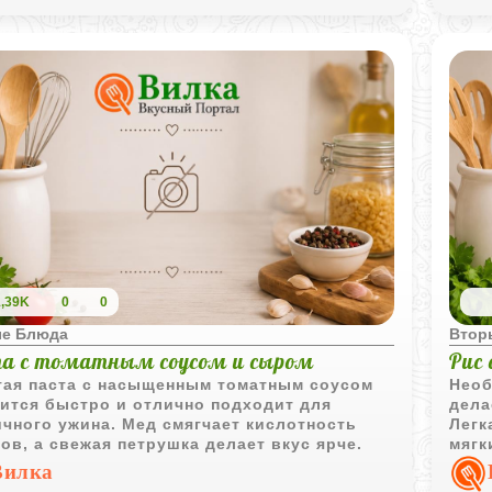
1,39K
0
0
е Блюда
Втор
а с томатным соусом и сыром
Рис
тая паста с насыщенным томатным соусом
Необ
ится быстро и отлично подходит для
дела
чного ужина. Мед смягчает кислотность
Легк
ов, а свежая петрушка делает вкус ярче.
мягк
Вилка