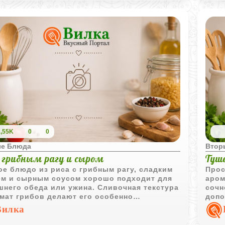
й сочностью и насыщенным вкусом. После
веге
го пробного угощения мантами, многие
аром
ятся вновь и вновь возвращаться к их
пюре
отовлению. Подавать манты рекомендуется
приг
ими, чтобы полностью раскрыть их вкус.
особ
можн
блюд
1,55K
0
0
е Блюда
Втор
с грибным рагу и сыром
Туш
е блюдо из риса с грибным рагу, сладким
Прос
ем и сырным соусом хорошо подходит для
аром
него обеда или ужина. Сливочная текстура
сочн
мат грибов делают его особенно
допо
щенным.
Вилка