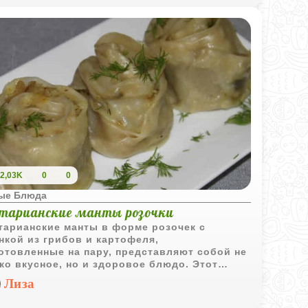
2,03K
0
0
ые Блюда
етарианские манты розочки
тарианские манты в форме розочек с
нкой из грибов и картофеля,
отовленные на пару, представляют собой не
ко вкусное, но и здоровое блюдо. Этот
пт идеально подходит для тех, кто ищет
Лиза
ернативу мясным мантам, желая сохранить
иционные вкусы при этом следуя