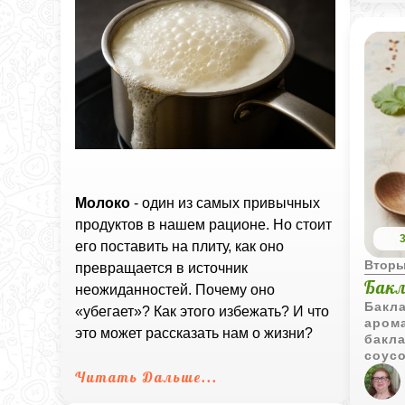
Молоко
- один из самых привычных
продуктов в нашем рационе. Но стоит
его поставить на плиту, как оно
Вторы
превращается в источник
Бакл
неожиданностей. Почему оно
Бакла
«убегает»? Как этого избежать? И что
аром
это может рассказать нам о жизни?
бакл
соусо
быст
Читать Дальше...
подат
осно