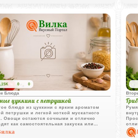
1,15K
0
0
е Блюда
Втор
ные цуккини с петрушкой
Гриб
ое блюдо из цуккини с ярким ароматом
Румя
й петрушки и легкой ноткой мускатного
внут
а. Овощи остаются сочными и отлично
Прос
дят как самостоятельная закуска или
отли
р.
ужин
Вилка