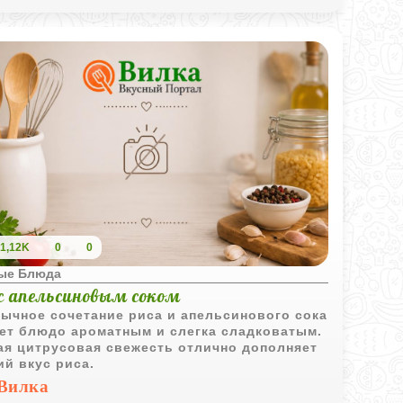
1,12K
0
0
ые Блюда
 с апельсиновым соком
ычное сочетание риса и апельсинового сока
ет блюдо ароматным и слегка сладковатым.
ая цитрусовая свежесть отлично дополняет
ий вкус риса.
Вилка