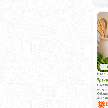
Вторы
Греч
Сытна
подхо
Обжар
сырн
очен