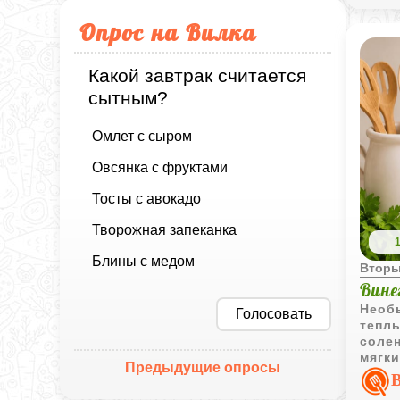
Опрос на Вилка
Какой завтрак считается
сытным?
Омлет с сыром
Овсянка с фруктами
Тосты с авокадо
Творожная запеканка
Блины с медом
Вторы
Вине
Необ
Голосовать
тепл
соле
мягк
Предыдущие опросы
уютн