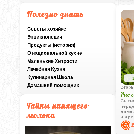
свое
перво
Полезно знать
стрем
приг
горяч
Советы хозяйке
Энциклопедия
Продукты (история)
О национальной кухне
Маленькие Хитрости
Лечебная Кухня
Кулинарная Школа
Домашний помощник
Вторы
Рис 
Сытно
Тайны кипящего
перц
домаш
молока
и аро
насы