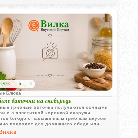
1,52K
0
0
ые Блюда
ные биточки на сковороде
ные грибные биточки получаются сочными
ри и с аппетитной корочкой снаружи.
тое блюдо с насыщенным грибным вкусом
чно подходит для домашнего обеда или
а.
Вилка