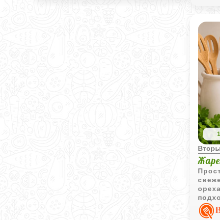
Вторы
Жаре
Прост
свеже
орех
подхо
гарни