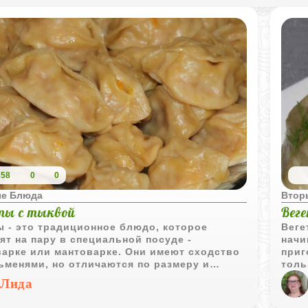
858
0
0
е Блюда
Втор
ы с тыквой
Вег
 - это традиционное блюдо, которое
Веге
ят на пару в специальной посуде -
начи
арке или мантоварке. Они имеют сходство
приг
ьменями, но отличаются по размеру и
толь
ке. Для фарша мантов часто используют
реце
Лида
ину или говядину, а для вегетарианской
альт
и подойдет тыква. Это блюдо отличается
трад