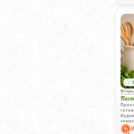
Вторы
Паст
Прос
готов
будни
томат