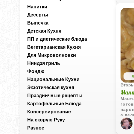
Напитки
Десерты
Выпечка
Детская Кухня
ПП и диетические блюда
Вегетарианская Кухня
Для Микроволновки
Ниндзя гриль
Фондю
Национальные Кухни
Вторы
Экзотическая кухня
Мант
Праздничные рецепты
Манты
Картофельные Блюда
готов
паров
Консервирование
с пел
На скорую Руку
начин
баран
Разное
верси