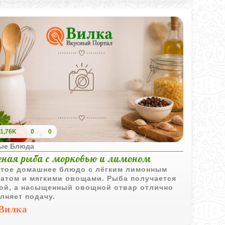
тарианским принципам питания. Сочетание
атных грибов и нежного картофельного
, завернутое в тонкое тесто и
отовленное на пару, делает это блюдо
енно привлекательным. Подавать манты
о с различными соусами, что добавит
у еще больше изысканности.
1,76K
0
0
ые Блюда
еная рыба с морковью и лимоном
тое домашнее блюдо с лёгким лимонным
атом и мягкими овощами. Рыба получается
ой, а насыщенный овощной отвар отлично
лняет подачу.
Вилка