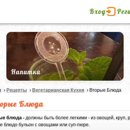
Вход
Рег
Напитки
я
›
Рецепты
›
Вегетарианская Кухня
› Вторые Блюда
орые Блюда
ые блюда -
должны быть более легкими - из овощей, круп, 
е блюдо бульон с овощами или суп-пюре.