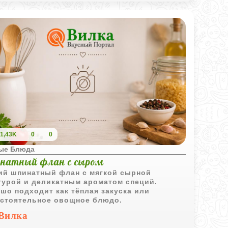
1,43K
0
0
ые Блюда
натный флан с сыром
ий шпинатный флан с мягкой сырной
турой и деликатным ароматом специй.
шо подходит как тёплая закуска или
стоятельное овощное блюдо.
Вилка