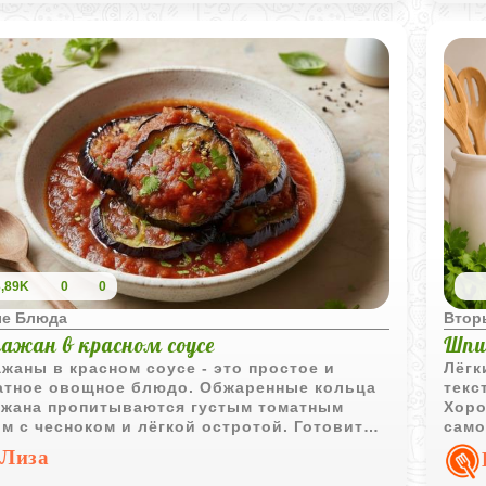
3,89K
0
0
е Блюда
Втор
ажан в красном соусе
Шпи
жаны в красном соусе - это простое и
Лёгк
атное овощное блюдо. Обжаренные кольца
текс
ажана пропитываются густым томатным
Хоро
м с чесноком и лёгкой остротой. Готовится
само
ро, получается сочным и насыщенным, а
Лиза
ь можно как тёплую закуску или лёгкое
вное блюдо.