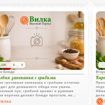
1,32K
0
0
е Блюда
Втор
невая запеканка с грибами
Кар
я гречневая запеканка с грибами отлично
Прос
дит для домашнего обеда или ужина.
подх
енный лук, грибной аромат и румяная
Обжа
ая корочка делают блюдо простым, но
дела
ь уютным.
Вилка