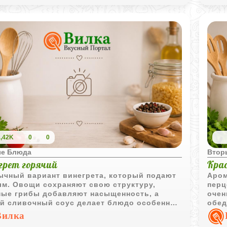
1,42K
0
0
е Блюда
Втор
грет горячий
Крас
ычный вариант винегрета, который подают
Аром
ым. Овощи сохраняют свою структуру,
перц
ные грибы добавляют насыщенность, а
очен
ий сливочный соус делает блюдо особенно
обед
ым.
Вилка