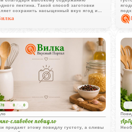
дного пектина. Такой способ заготовки
ягод
оляет сохранить насыщенный вкус ягод и
подх
чить универсальную начинку для выпечки
зимн
Вилка
ополнение к чаю.
878
0
0
дло
Пови
чно-сливовое повидло
Арбу
и придают этому повидлу густоту, а сливы
Необ