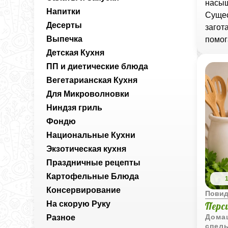
насыщ
Напитки
Сущес
Десерты
загот
Выпечка
помог
Детская Кухня
ПП и диетические блюда
Вегетарианская Кухня
Для Микроволновки
Ниндзя гриль
Фондю
Национальные Кухни
Экзотическая кухня
Праздничные рецепты
Картофельные Блюда
Консервирование
Пови
На скорую Руку
Перс
Дома
Разное
спел