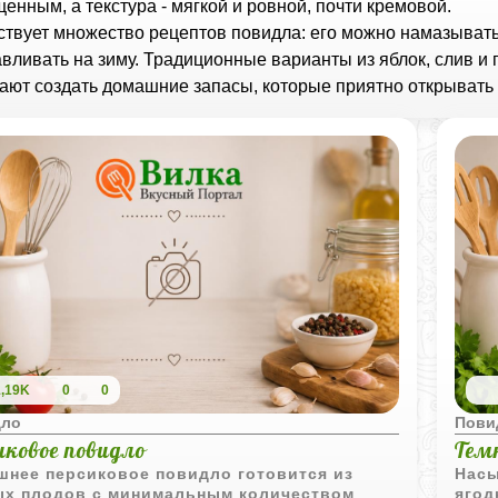
енным, а текстура - мягкой и ровной, почти кремовой.
твует множество рецептов повидла: его можно намазывать 
авливать на зиму. Традиционные варианты из яблок, слив и
ают создать домашние запасы, которые приятно открывать 
1,19K
0
0
дло
Пови
иковое повидло
Тем
шнее персиковое повидло готовится из
Насы
ых плодов с минимальным количеством
ягод