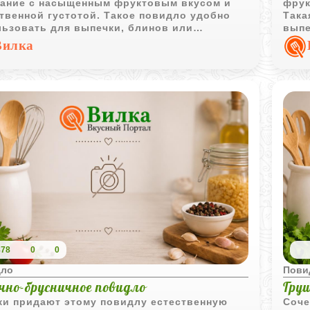
тание с насыщенным фруктовым вкусом и
фрук
твенной густотой. Такое повидло удобно
Така
льзовать для выпечки, блинов или
выпе
шнего чаепития.
Вилка
878
0
0
дло
Пови
чно-брусничное повидло
Гру
ки придают этому повидлу естественную
Соче