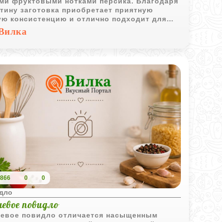
ми фруктовыми нотками персика. Благодаря
тину заготовка приобретает приятную
ую консистенцию и отлично подходит для
ртов и тостов.
Вилка
866
0
0
дло
шевое повидло
евое повидло отличается насыщенным