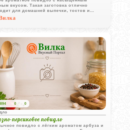
ным вкусом. Такая заготовка отлично
одит для домашней выпечки, тостов и
их чаепитий.
Вилка
894
0
0
дло
зно-персиковое повидло
ычное повидло с лёгким ароматом арбуза и