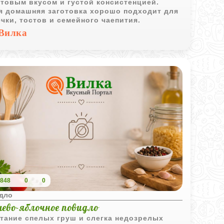
товым вкусом и густой консистенцией.
я домашняя заготовка хорошо подходит для
чки, тостов и семейного чаепития.
Вилка
848
0
0
дло
шево-яблочное повидло
тание спелых груш и слегка недозрелых