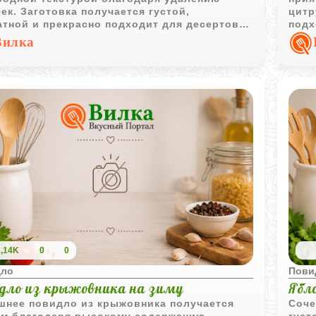
ек. Заготовка получается густой,
цитр
тной и прекрасно подходит для десертов,
подх
чки и домашних сладостей.
десе
Вилка
1,14K
0
0
дло
Пови
дло из крыжовника на зиму
Ябл
шнее повидло из крыжовника получается
Соче
ым благодаря высокому содержанию
густ