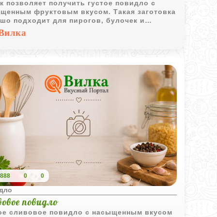
к позволяет получить густое повидло с
щенным фруктовым вкусом. Такая заготовка
шо подходит для пирогов, булочек и
шних десертов.
Вилка
888
0
0
дло
вовое повидло
ое сливовое повидло с насыщенным вкусом