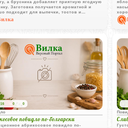
ту, а брусника добавляет приятную ягодную
ябло
нку. Заготовка получается ароматной и
насы
о подходит для выпечки, тостов и
хоро
ртных блюд.
дома
Вилка
916
0
0
дло
Пови
косовое повидло по-болгарски
Сли
иционное абрикосовое повидло по-
Густ