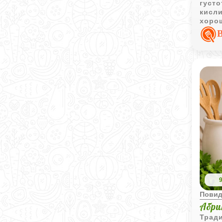
густо
кисли
хорош
десе
Пови
Абри
Трад