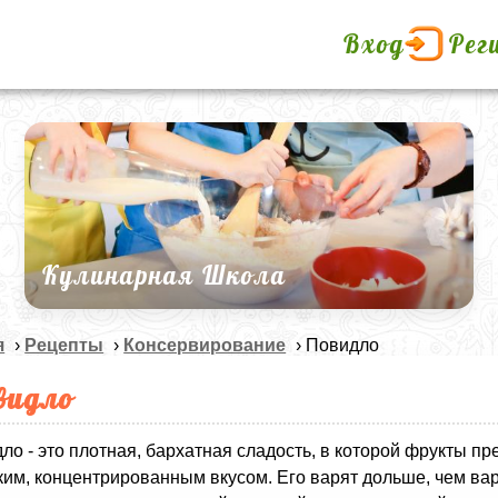
Вход
Рег
Кулинарная Школа
я
›
Рецепты
›
Консервирование
› Повидло
видло
ло - это плотная, бархатная сладость, в которой фрукты п
ким, концентрированным вкусом. Его варят дольше, чем ва