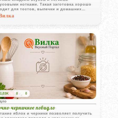
усовыми нотками. Такая заготовка хорошо
одит для тостов, выпечки и домашних
ртов.
Вилка
1,03K
0
0
дло
очно-черничное повидло
тание яблок и черники позволяет получить
ое ароматное повидло с насыщенным