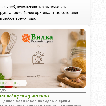
на хлеб, использовать в выпечке или
 груш, а также более оригинальные сочетания
в любое время года.
1,03K
0
0
дло
ное повидло из малины
щенное малиновое повидло с ярким
ным вкусом готовится вместе с семечками,