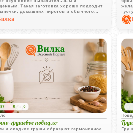
ют вкус более выразительным и
ярки
щенным. Такая заготовка хорошо подходит
жела
выпечки, домашних пирогов и обычного
густ
тия.
десе
Вилка
887
0
0
дло
Пови
чно-грушевое повидло
Гру
ки и сладкие груши образуют гармоничное
Груш