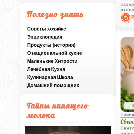
сахар
отлич
Полезно знать
десер
Советы хозяйке
Энциклопедия
Продукты (история)
О национальной кухне
Маленькие Хитрости
Лечебная Кухня
Кулинарная Школа
Домашний помощник
Тайны кипящего
молока
Пови
Свет
Свет
одно