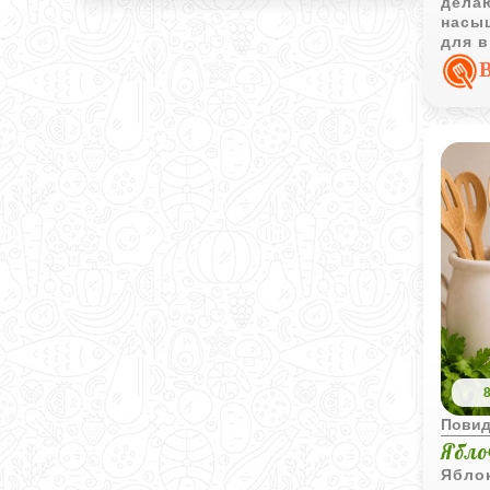
дела
насы
для 
чаепи
Пови
Ябло
Ябло