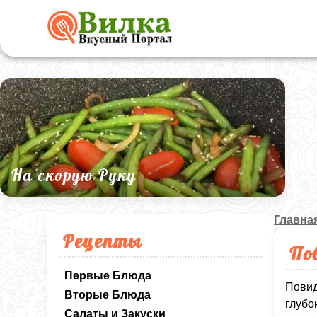
На скорую Руку
Главна
Рецепты
По
Первые Блюда
Повид
Вторые Блюда
глубо
Салаты и Закуски