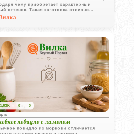
одаря чему приобретает характерный
ый оттенок. Такая заготовка отлично
одит для выпечки и домашнего чаепития.
Вилка
1,03K
0
0
дло
ковное повидло с лимоном
ычное повидло из моркови отличается
тным сладким вкусом и легкими