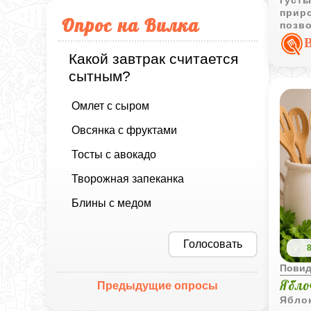
приро
Опрос на Вилка
позв
полу
или д
Какой завтрак считается
сытным?
Омлет с сыром
Овсянка с фруктами
Тосты с авокадо
Творожная запеканка
Блины с медом
Голосовать
Пови
Ябло
Предыдущие опросы
Яблок