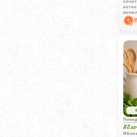
соче
естес
испо
дома
Пови
Ябло
Ябло