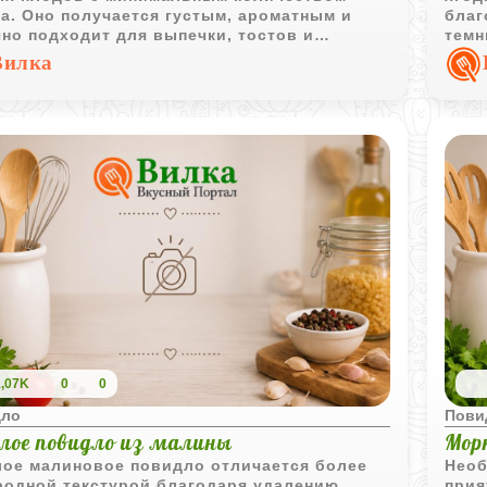
а. Оно получается густым, ароматным и
благ
но подходит для выпечки, тостов и
темн
тов.
подх
Вилка
1,07K
0
0
дло
Пови
лое повидло из малины
Мор
лое малиновое повидло отличается более
Необ
родной текстурой благодаря удалению
прия