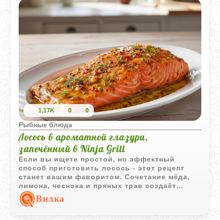
1,17K
0
0
Рыбные блюда
Лосось в ароматной глазури,
запечённый в Ninja Grill
Если вы ищете простой, но эффектный
способ приготовить лосось - этот рецепт
станет вашим фаворитом. Сочетание мёда,
лимона, чеснока и пряных трав создаёт
насыщенную глазурь, которая превращает
Вилка
рыбу в настоящее гастрономическое
удовольствие. А запекание в пергаменте и