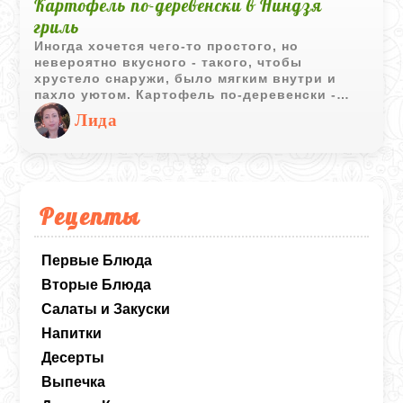
Картофель по-деревенски в Ниндзя
гриль
Иногда хочется чего-то простого, но
невероятно вкусного - такого, чтобы
хрустело снаружи, было мягким внутри и
пахло уютом. Картофель по-деревенски -
идеальный ответ. А с грилем Ninja,
Лида
использующим технологию Air Fry, это
блюдо превращается в настоящую
кулинарную находку: вкус, текстура и аромат
- как в хорошем ресторане, только у вас
дома.
Рецепты
Первые Блюда
Вторые Блюда
Салаты и Закуски
Напитки
Десерты
Выпечка