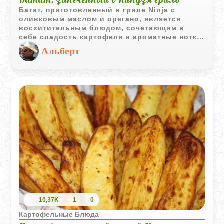
Батат, приготовленный в гриле Ninja с
оливковым маслом и орегано, является
восхитительным блюдом, сочетающим в
себе сладость картофеля и ароматные нотки
специй. Это простой и здоровый способ
Альберт
насладиться этим питательным овощем.
10,37K
1
0
Картофельные Блюда