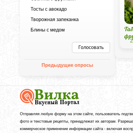
Тосты с авокадо
Творожная запеканка
Таб
Блины с медом
фр
2
Голосовать
Предыдущие опросы
Вкусный
Портал
Вилка
—
рецепты
Отправляя любую форму на этом сайте, пользователь подтв
с
фото и текстовые рецепты, принадлежат их авторам. Разреша
фото
коммерческое применение информации сайта - включая воспр