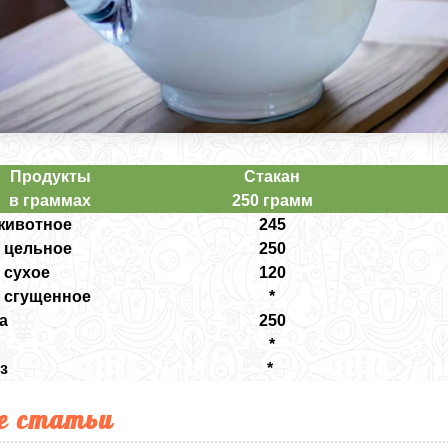
Продукты
Стакан
в граммах
250 грамм
животное
245
 цельное
250
 сухое
120
 сгущенное
*
а
250
*
з
*
е статьи