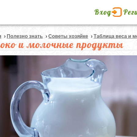
Вход
Рег
я
›
Полезно знать
›
Советы хозяйке
›
Таблица веса и 
око и молочные продукты