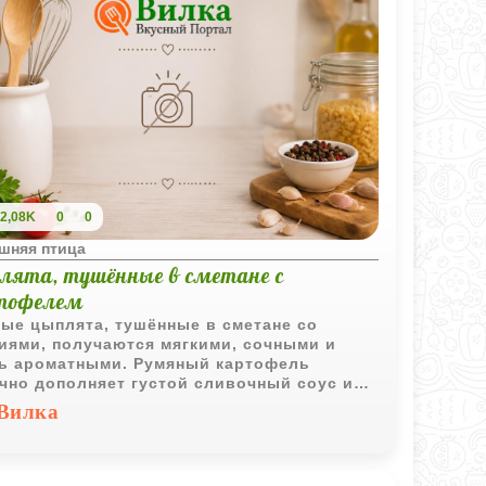
2,08K
0
0
шняя птица
лята, тушённые в сметане с
тофелем
ые цыплята, тушённые в сметане со
иями, получаются мягкими, сочными и
ь ароматными. Румяный картофель
чно дополняет густой сливочный соус и
ет блюдо особенно сытным.
Вилка