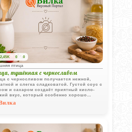
2,45K
0
0
шняя птица
ица, тушённая с черносливом
ца с черносливом получается нежной,
атной и слегка сладковатой. Густой соус с
сом и сахаром создаёт приятный кисло-
кий вкус, который особенно хорошо
тается с мягким мясом птицы.
Вилка