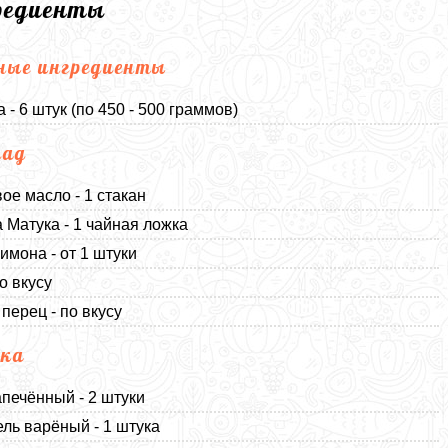
редиенты
ные ингредиенты
 - 6 штук (по 450 - 500 граммов)
над
ое масло - 1 стакан
 Матука - 1 чайная ложка
имона - от 1 штуки
о вкусу
перец - по вкусу
нка
апечённый - 2 штуки
ль варёный - 1 штука