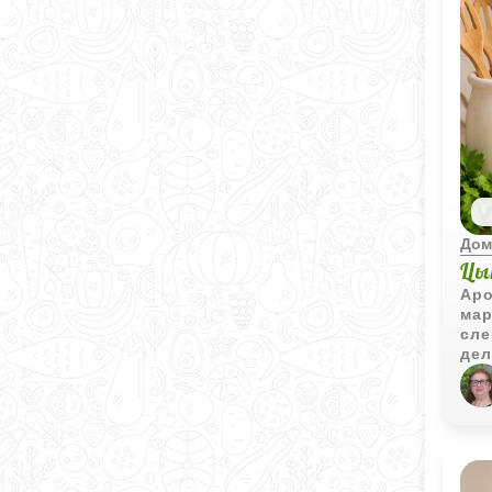
Дом
Цы
Аро
мар
сле
дел
под