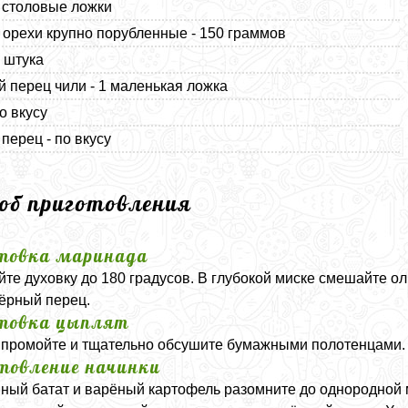
2 столовые ложки
 орехи крупно порубленные - 150 граммов
1 штука
 перец чили - 1 маленькая ложка
о вкусу
перец - по вкусу
соб приготовления
товка маринада
йте духовку до 180 градусов. В глубокой миске смешайте о
чёрный перец.
товка цыплят
промойте и тщательно обсушите бумажными полотенцами. С
товление начинки
ный батат и варёный картофель разомните до однородной 