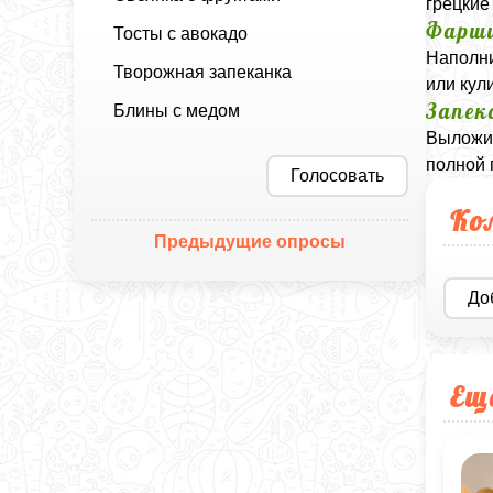
грецкие
Фарши
Тосты с авокадо
Наполни
Творожная запеканка
или кул
Запек
Блины с медом
Выложит
полной 
Голосовать
Ко
Предыдущие опросы
До
Ещ