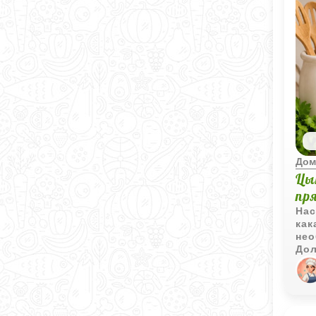
Дом
Цы
пр
Нас
как
нео
Дол
пря
сог