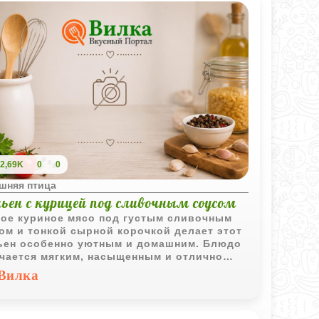
2,69K
0
0
шняя птица
ьен с курицей под сливочным соусом
ое куриное мясо под густым сливочным
ом и тонкой сырной корочкой делает этот
ен особенно уютным и домашним. Блюдо
чается мягким, насыщенным и отлично
одит как для семейного ужина, так и для
Вилка
дничной подачи.