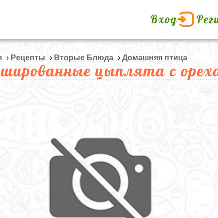
Вход
Рег
я
›
Рецепты
›
Вторые Блюда
›
Домашняя птица
шированные цыплята с оре