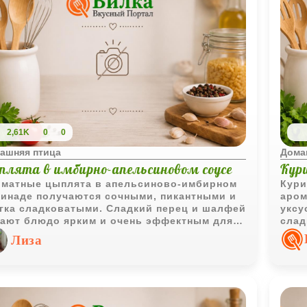
2,61K
0
0
ашняя птица
Дома
плята в имбирно-апельсиновом соусе
Кур
матные цыплята в апельсиново-имбирном
Кури
инаде получаются сочными, пикантными и
аром
гка сладковатыми. Сладкий перец и шалфей
уксу
ают блюдо ярким и очень эффектным для
слад
ачи.
соче
Лиза