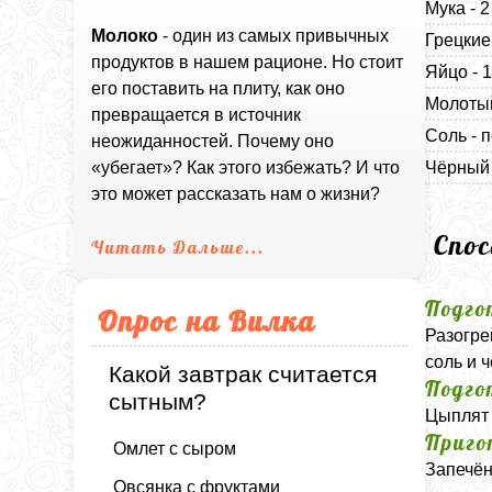
Мука - 
Молоко
- один из самых привычных
Грецкие
продуктов в нашем рационе. Но стоит
Яйцо - 
его поставить на плиту, как оно
Молотый
превращается в источник
Соль - п
неожиданностей. Почему оно
Чёрный 
«убегает»? Как этого избежать? И что
это может рассказать нам о жизни?
Спо
Читать Дальше...
Подго
Опрос на Вилка
Разогре
соль и 
Какой завтрак считается
Подго
сытным?
Цыплят 
Приго
Омлет с сыром
Запечён
Овсянка с фруктами