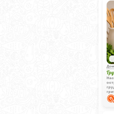
Дом
Гр
На
ост
гру
гри
доб