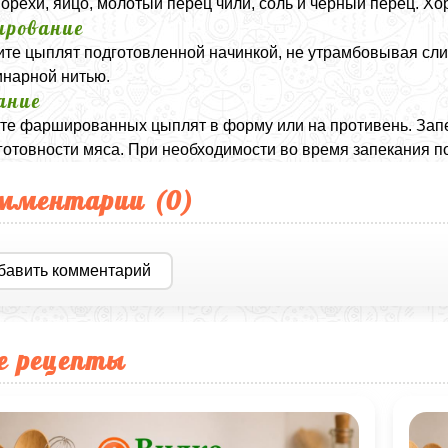
 орехи, яйцо, молотый перец чили, соль и чёрный перец. Х
рование
те цыплят подготовленной начинкой, не утрамбовывая сли
инарной нитью.
ание
е фаршированных цыплят в форму или на противень. Запек
готовности мяса. При необходимости во время запекания 
мментарии (
0
)
бавить комментарий
е рецепты