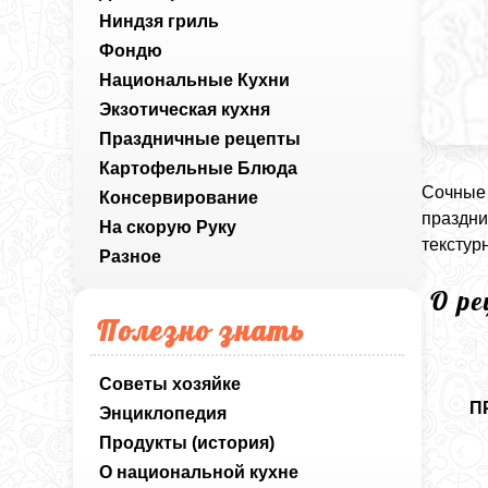
Ниндзя гриль
Фондю
Национальные Кухни
Экзотическая кухня
Праздничные рецепты
Картофельные Блюда
Сочные 
Консервирование
праздни
На скорую Руку
текстур
Разное
О р
Полезно знать
Советы хозяйке
П
Энциклопедия
Продукты (история)
О национальной кухне