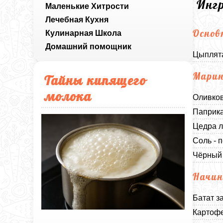
Инг
Маленькие Хитрости
Лечебная Кухня
Основ
Кулинарная Школа
Домашний помощник
Цыплята
Мари
Тайны кипящего
молока
Оливков
Паприка
Цедра л
Соль - п
Чёрный 
Начи
Батат з
Картофе