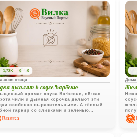
1,72K
0
0
ашняя птица
Дома
удка цыплят в соусе Барбекю
Жюл
сыщенный аромат соуса
Barbecue
, лёгкая
Нежн
рота чили и дымная корочка делают эти
соус
дки особенно выразительными. А тёплый
жюль
бной гарнир со сливками и зеленью
полу
авляет блюду мягкость и домашный уют.
подх
Вилка
праз