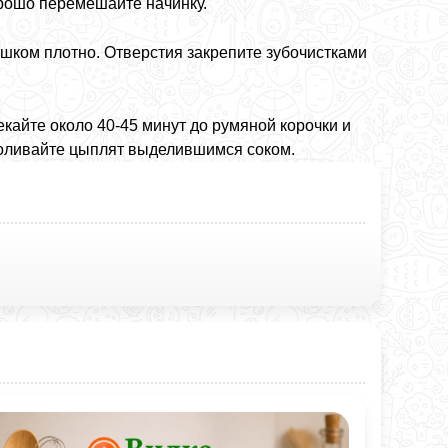
орошо перемешайте начинку.
шком плотно. Отверстия закрепите зубочистками
айте около 40-45 минут до румяной корочки и
поливайте цыплят выделившимся соком.