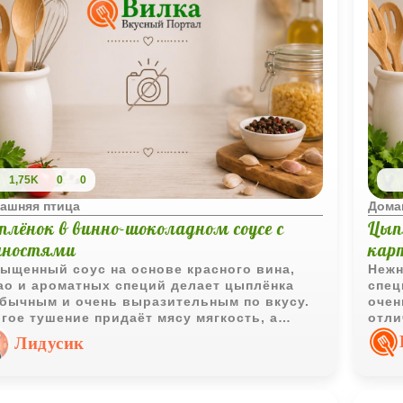
1,75K
0
0
ашняя птица
Дома
плёнок в винно-шоколадном соусе с
Цып
яностями
кар
ыщенный соус на основе красного вина,
Нежн
ао и ароматных специй делает цыплёнка
спец
бычным и очень выразительным по вкусу.
очен
гое тушение придаёт мясу мягкость, а
отли
ности добавляют блюду глубокий и
дела
Лидусик
ревающий аромат.